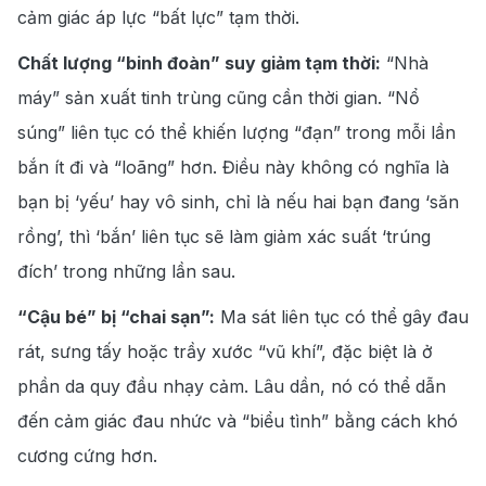
cảm giác áp lực “bất lực” tạm thời.
Chất lượng “binh đoàn” suy giảm tạm thời:
“Nhà
máy” sản xuất tinh trùng cũng cần thời gian. “Nổ
súng” liên tục có thể khiến lượng “đạn” trong mỗi lần
bắn ít đi và “loãng”
hơn. Điều này không có nghĩa là
bạn bị ‘yếu’ hay vô sinh, chỉ là nếu hai bạn đang ‘săn
rồng’, thì ‘bắn’ liên tục sẽ làm giảm xác suất ‘trúng
đích’ trong những lần sau.
“Cậu bé” bị “chai sạn”:
Ma sát liên tục có thể gây đau
rát, sưng tấy hoặc trầy xước “vũ
khí”, đặc biệt là ở
phần da quy đầu nhạy cảm. Lâu dần, nó có thể dẫn
đến cảm giác đau nhức và “biểu tình” bằng cách khó
cương cứng hơn.