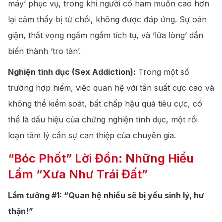
máy’ phục vụ, trong khi
người có ham muốn cao hơn
lại cảm thấy bị từ chối, không được đáp ứng. Sự oán
giận, thất vọng ngấm ngầm tích tụ, và ‘lửa lòng’ dần
biến thành ‘tro tàn’.
Nghiện tình dục (Sex Addiction):
Trong một số
trường hợp hiếm, việc quan hệ với tần suất cực cao và
không thể kiểm
soát, bất chấp hậu quả tiêu cực,
có
thể là dấu hiệu của chứng nghiện tình dục, một rối
loạn tâm lý cần sự can thiệp của chuyên gia.
“Bóc Phốt” Lời Đồn: Những Hiểu
Lầm “Xưa Như Trái Đất”
Lầm tưởng #1: “Quan hệ nhiều sẽ bị yếu sinh lý, hư
thận!”