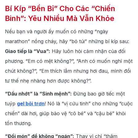
Bí Kíp “Bền Bỉ” Cho Các “Chiến
Binh”: Yêu Nhiều Mà Vẫn Khỏe
Nếu bạn và người ấy muốn có những “ngày
marathon” nồng cháy, hãy “bỏ túi” những bí kíp sau:
Giao tiếp là “Vua”:
Hãy luôn hỏi cảm nhận của đối
phương. “Em có mệt không?”, “Anh có muốn nghỉ một
chút
không?”, “Em thích lắm nhưng hơi đau, mình đổi
tư thế nhẹ nhàng hơn được
không?”.
“Dầu nhớt” là “Sinh mệnh”:
Đừng bao giờ tiếc một
tuýp
gel bôi trơn
! Nó là “vị cứu tinh” cho những “cuộc
chiến” dài hơi, giúp bảo vệ “cô bé” và “cậu bé” khỏi
tổn thương.
“Đổi món” để không “ngán”:
Thay vì chỉ “thâm