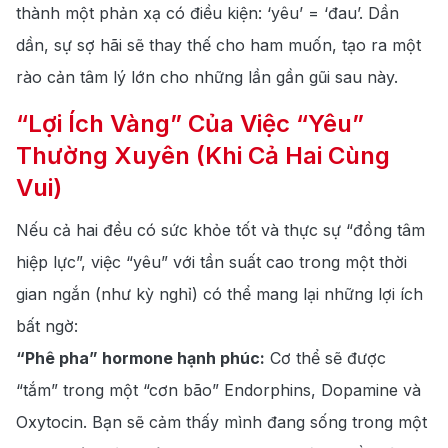
thành một phản xạ có điều kiện: ‘yêu’ = ‘đau’. Dần
dần, sự sợ hãi sẽ thay thế cho ham muốn, tạo ra một
rào cản tâm lý lớn cho những lần gần gũi sau này.
“Lợi Ích Vàng” Của Việc “Yêu”
Thường Xuyên (Khi Cả Hai Cùng
Vui)
Nếu cả hai đều có sức khỏe tốt và thực sự “đồng tâm
hiệp lực”, việc “yêu” với tần suất cao trong một thời
gian ngắn (như kỳ nghỉ) có thể mang lại những lợi ích
bất ngờ:
“Phê pha” hormone hạnh phúc:
Cơ thể sẽ được
“tắm” trong một “cơn bão” Endorphins, Dopamine và
Oxytocin. Bạn sẽ cảm thấy mình đang sống trong một