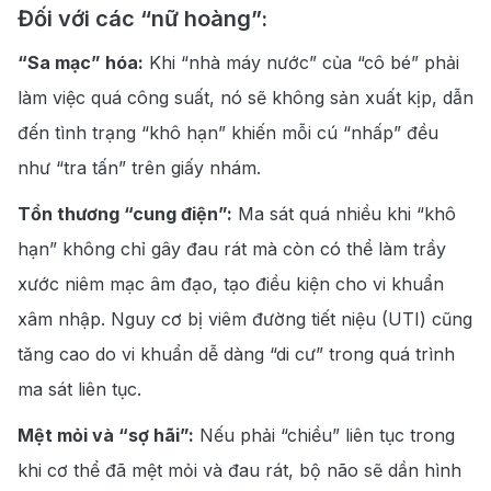
Đối với các “nữ hoàng”:
“Sa mạc” hóa:
Khi “nhà máy nước” của “cô bé” phải
làm việc quá công suất, nó sẽ không sản xuất kịp, dẫn
đến tình trạng “khô hạn” khiến mỗi cú “nhấp” đều
như “tra tấn” trên giấy nhám.
Tổn thương “cung điện”:
Ma sát quá nhiều
khi “khô
hạn” không chỉ gây đau rát mà còn có thể làm trầy
xước niêm mạc âm đạo, tạo điều kiện cho vi khuẩn
xâm nhập. Nguy cơ bị viêm đường tiết niệu (UTI) cũng
tăng cao do vi khuẩn dễ dàng “di cư” trong quá trình
ma sát liên tục.
Mệt mỏi và “sợ hãi”:
Nếu phải “chiều” liên
tục trong
khi cơ thể đã mệt mỏi và đau rát, bộ não sẽ dần hình