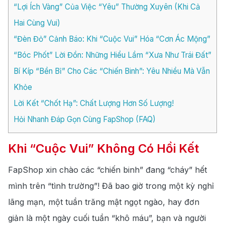
“Lợi Ích Vàng” Của Việc “Yêu” Thường Xuyên (Khi Cả
Hai Cùng Vui)
“Đèn Đỏ” Cảnh Báo: Khi “Cuộc Vui” Hóa “Cơn Ác Mộng”
“Bóc Phốt” Lời Đồn: Những Hiểu Lầm “Xưa Như Trái Đất”
Bí Kíp “Bền Bỉ” Cho Các “Chiến Binh”: Yêu Nhiều Mà Vẫn
Khỏe
Lời Kết “Chốt Hạ”: Chất Lượng Hơn Số Lượng!
Hỏi Nhanh Đáp Gọn Cùng FapShop (FAQ)
Khi “Cuộc Vui” Không Có Hồi Kết
FapShop xin chào các “chiến binh” đang “cháy” hết
mình trên “tình trường”! Đã bao giờ trong một kỳ nghỉ
lãng mạn, một tuần trăng mật ngọt ngào, hay đơn
giản là một ngày cuối tuần “khô máu”, bạn và người