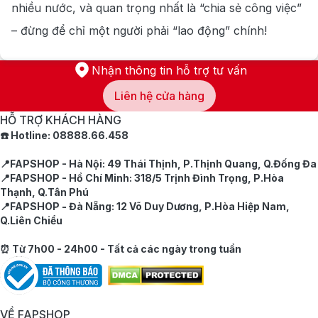
nhiều nước, và quan trọng nhất là “chia sẻ công việc”
– đừng để chỉ một người phải “lao động” chính!
Nhận thông tin hỗ trợ tư vấn
Liên hệ cửa hàng
HỖ TRỢ KHÁCH HÀNG
☎️ Hotline: 08888.66.458
📍FAPSHOP - Hà Nội: 49 Thái Thịnh, P.Thịnh Quang, Q.Đống Đa
📍FAPSHOP - Hồ Chí Minh: 318/5 Trịnh Đình Trọng, P.Hòa
Thạnh, Q.Tân Phú
📍FAPSHOP - Đà Nẵng: 12 Võ Duy Dương, P.Hòa Hiệp Nam,
Q.Liên Chiểu
⏰ Từ 7h00 - 24h00 - Tất cả các ngày trong tuần
VỀ FAPSHOP