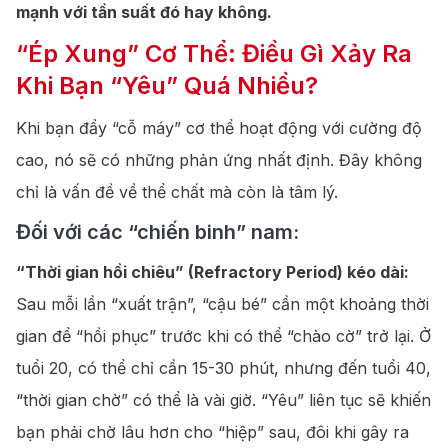
mạnh với tần suất đó hay không.
“Ép Xung” Cơ Thể: Điều Gì Xảy Ra
Khi Bạn “Yêu” Quá Nhiều?
Khi bạn đẩy “cỗ máy” cơ thể hoạt động với cường độ
cao, nó sẽ có những phản ứng nhất định.
Đây không
chỉ là vấn đề về thể chất mà còn là tâm lý.
Đối với các “chiến binh” nam:
“Thời gian hồi chiêu” (Refractory
Period) kéo dài:
Sau mỗi lần “xuất trận”, “cậu bé” cần một khoảng thời
gian để “hồi phục” trước khi có thể “chào cờ” trở lại.
Ở
tuổi 20, có thể chỉ cần 15-30 phút, nhưng đến tuổi 40,
“thời gian chờ” có thể là vài giờ. “Yêu” liên tục sẽ khiến
bạn phải chờ lâu hơn cho “hiệp” sau, đôi khi gây ra