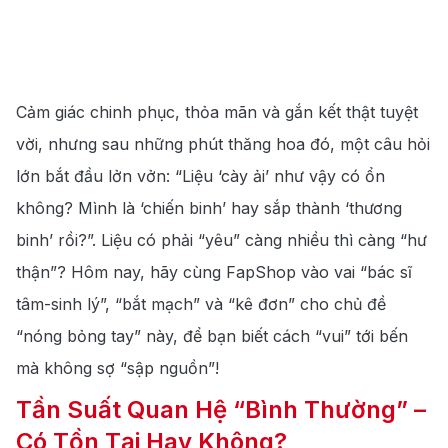
Cảm giác chinh phục, thỏa mãn và gắn kết thật tuyệt
vời, nhưng sau những phút thăng hoa đó, một câu hỏi
lớn bắt đầu lởn vởn: “Liệu ‘cày ải’ như vậy có ổn
không? Mình là ‘chiến binh’ hay sắp thành ‘thương
binh’ rồi?”. Liệu có phải “yêu” càng nhiều thì càng “hư
thận”? Hôm nay, hãy cùng FapShop vào vai “bác sĩ
tâm-sinh lý”, “bắt mạch” và “kê đơn” cho chủ đề
“nóng bỏng tay” này, để bạn biết cách “vui” tới bến
mà không sợ “sập nguồn”!
Tần Suất Quan Hệ “Bình Thường” –
Có Tồn Tại Hay Không?