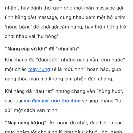
nhập”, hãy dành thời gian cho
một màn massage gợi
tình bằng dầu massage, cùng nhau xem một bộ phim
‘nóng bỏng’ để khơi gợi cảm hứng, hay thử những trò
chơi nhập vai ‘hư hỏng’.
“Nâng cấp vũ khí” để “chia lửa”:
Khi chàng đã
“đuối sức” nhưng nàng vẫn “còn nước”,
một chiếc
máy rung
sẽ là
“cứu tinh” hoàn hảo, giúp
nàng thỏa mãn mà không làm phiền đến chàng.
Khi nàng đã “đau rát” nhưng chàng vẫn “hừng hực”,
các loại
âm đạo giả, cốc thủ dâm
sẽ giúp chàng “tự
xử” một cách văn minh.
“Nạp năng lượng”:
Ăn uống đủ chất, đặc biệt là các
thực phẩm tốt cho sinh lý
như hàu, chuối, bơ, hạnh