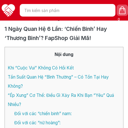
Tìm
/
/
1 Ngày Quan Hệ 6 Lần:
Trang chủ
Chia sẻ - Tư vấn
kiếm
sản
‘Chiến Binh’ Hay ‘Thương Binh’? FapShop Giải Mã!
phẩm
0
1 Ngày Quan Hệ 6 Lần: ‘Chiến Binh’ Hay
‘Thương Binh’? FapShop Giải Mã!
Nội dung
Khi “Cuộc Vui” Không Có Hồi Kết
Tần Suất Quan Hệ “Bình Thường” – Có Tồn Tại Hay
Không?
“Ép Xung” Cơ Thể: Điều Gì Xảy Ra Khi Bạn “Yêu” Quá
Nhiều?
Đối với các “chiến binh” nam:
Đối với các “nữ hoàng”: