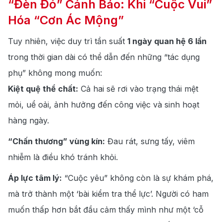
“Đèn Đỏ” Cảnh Báo: Khi “Cuộc Vui”
Hóa “Cơn Ác Mộng”
Tuy nhiên, việc duy trì tần suất
1 ngày quan hệ 6 lần
trong thời gian dài có thể dẫn đến những “tác dụng
phụ” không mong muốn:
Kiệt quệ thể chất:
Cả hai sẽ rơi vào trạng thái mệt
mỏi, uể oải, ảnh hưởng đến công việc và sinh hoạt
hàng ngày.
“Chấn thương” vùng kín:
Đau rát, sưng tấy, viêm
nhiễm là điều khó tránh khỏi.
Áp lực tâm lý:
“Cuộc yêu”
không còn là sự khám phá,
mà trở thành một ‘bài kiểm tra thể lực’.
Người có ham
muốn thấp hơn
bắt đầu cảm thấy mình như một ‘cỗ