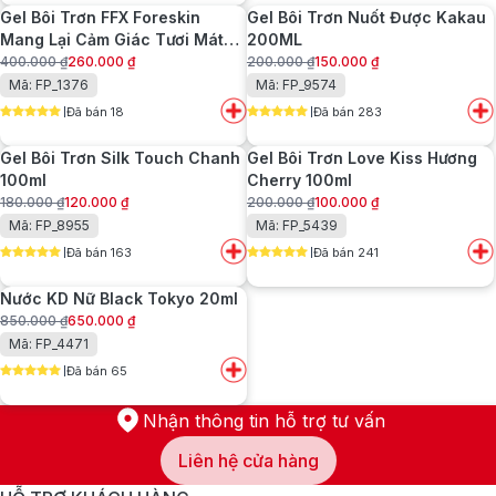
Gel Bôi Trơn FFX Foreskin
Gel Bôi Trơn Nuốt Được Kakau
390.000 ₫.
Mang Lại Cảm Giác Tươi Mát
200ML
Sảng Khoái
400.000
₫
260.000
₫
200.000
₫
150.000
₫
Giá
Giá
Giá
Giá
Mã: FP_1376
Mã: FP_9574
gốc
hiện
gốc
hiện
Đã bán 18
Đã bán 283
là:
tại
là:
tại
5
out of 5
5
out of 5
400.000 ₫.
là:
200.000 ₫.
là:
Gel Bôi Trơn Silk Touch Chanh
Gel Bôi Trơn Love Kiss Hương
260.000 ₫.
150.000 ₫.
100ml
Cherry 100ml
180.000
₫
120.000
₫
200.000
₫
100.000
₫
Giá
Giá
Giá
Giá
Mã: FP_8955
Mã: FP_5439
gốc
hiện
gốc
hiện
Đã bán 163
Đã bán 241
là:
tại
là:
tại
5
out of 5
5
out of 5
180.000 ₫.
là:
200.000 ₫.
là:
Nước KD Nữ Black Tokyo 20ml
120.000 ₫.
100.000 ₫.
850.000
₫
650.000
₫
Giá
Giá
Mã: FP_4471
gốc
hiện
Đã bán 65
là:
tại
5
out of 5
850.000 ₫.
là:
650.000 ₫.
Nhận thông tin hỗ trợ tư vấn
Liên hệ cửa hàng