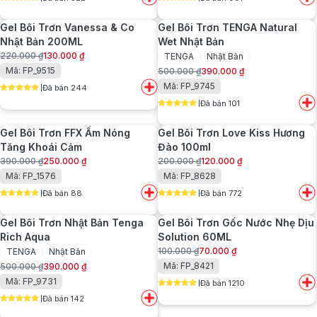
5
out of 5
5
out of 5
180.000 ₫.
là:
200.000 ₫.
là:
Gel Bôi Trơn Vanessa & Co
Gel Bôi Trơn TENGA Natural
120.000 ₫.
120.000 ₫.
Nhật Bản 200ML
Wet Nhật Bản
220.000
₫
130.000
₫
TENGA
Nhật Bản
Giá
Giá
Mã: FP_9515
500.000
₫
390.000
₫
gốc
hiện
Giá
Giá
Mã: FP_9745
Đã bán 244
là:
tại
gốc
hiện
5
out of 5
220.000 ₫.
là:
Đã bán 101
là:
tại
5
out of 5
130.000 ₫.
500.000 ₫.
là:
Gel Bôi Trơn FFX Ấm Nóng
Gel Bôi Trơn Love Kiss Hương
390.000 ₫.
Tăng Khoái Cảm
Đào 100ml
390.000
₫
250.000
₫
200.000
₫
120.000
₫
Giá
Giá
Giá
Giá
Mã: FP_1576
Mã: FP_8628
gốc
hiện
gốc
hiện
Đã bán 88
Đã bán 772
là:
tại
là:
tại
5
out of 5
5
out of 5
390.000 ₫.
là:
200.000 ₫.
là:
Gel Bôi Trơn Nhật Bản Tenga
Gel Bôi Trơn Gốc Nước Nhẹ Dịu
250.000 ₫.
120.000 ₫.
Rich Aqua
Solution 60ML
100.000
₫
70.000
₫
TENGA
Nhật Bản
Giá
Giá
Mã: FP_8421
500.000
₫
390.000
₫
gốc
hiện
Giá
Giá
Mã: FP_9731
Đã bán 1210
là:
tại
gốc
hiện
5
out of 5
100.000 ₫.
là:
Đã bán 142
là:
tại
5
out of 5
70.000 ₫.
500.000 ₫.
là: