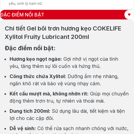
yêu, sinh lý nam nữ.
ĐẶC ĐIỂM NỔI BẬT
Chi tiết Gel bôi trơn hương kẹo COKELIFE
Xylitol Fruity Lubricant 200ml
Đặc điểm nổi bật:
Hương kẹo ngọt ngào:
Gợi nhớ vị ngọt của tình
yêu, tăng thêm sự lôi cuốn và hứng thú.
Công thức chứa Xylitol:
Dưỡng ẩm nhẹ nhàng,
ngăn khô rát và bảo vệ vùng nhạy cảm.
Kết cấu mượt mà, không nhờn rít:
Giúp mọi chuyển
động thêm trơn tru, tự nhiên và thoải mái.
Dung tích 200ml:
Sử dụng lâu dài, tiết kiệm và tiện
lợi cho các cặp đôi.
Dễ vệ sinh:
Có thể rửa sạch nhanh chóng với nước,