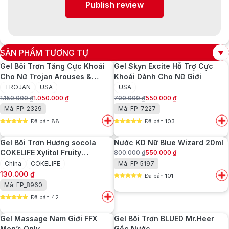
Publish review
SẢN PHẨM TƯƠNG TỰ
Gel Bôi Trơn Tăng Cực Khoái
Gel Skyn Excite Hỗ Trợ Cực
Cho Nữ Trojan Arouses &
Khoái Dành Cho Nữ Giới
Intensifies
TROJAN
USA
USA
1.150.000
₫
1.050.000
₫
700.000
₫
550.000
₫
Giá
Giá
Giá
Giá
Mã: FP_2329
Mã: FP_7227
gốc
hiện
gốc
hiện
Đã bán 88
Đã bán 103
là:
tại
là:
tại
5
out of 5
5
out of 5
1.150.000 ₫.
là:
700.000 ₫.
là:
Gel Bôi Trơn Hương socola
Nước KD Nữ Blue Wizard 20ml
1.050.000 ₫.
550.000 ₫.
COKELIFE Xylitol Fruity
800.000
₫
550.000
₫
Giá
Giá
Lubricant 200ml
China
COKELIFE
Mã: FP_5197
gốc
hiện
130.000
₫
Đã bán 101
là:
tại
5
out of 5
Mã: FP_8960
800.000 ₫.
là:
550.000 ₫.
Đã bán 42
5
out of 5
Gel Massage Nam Giới FFX
Gel Bôi Trơn BLUED Mr.Heer
Men’s Only
Gốc Nước