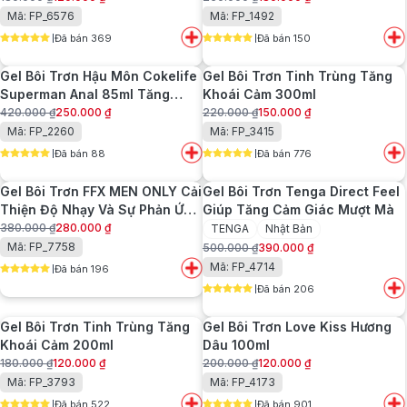
Giá
Giá
Giá
Giá
Mã: FP_6576
Mã: FP_1492
gốc
hiện
gốc
hiện
Đã bán 369
Đã bán 150
là:
tại
là:
tại
5
out of 5
5
out of 5
180.000 ₫.
là:
250.000 ₫.
là:
Gel Bôi Trơn Hậu Môn Cokelife
Gel Bôi Trơn Tinh Trùng Tăng
120.000 ₫.
180.000 ₫.
Superman Anal 85ml Tăng
Khoái Cảm 300ml
Khoái Cảm
420.000
₫
250.000
₫
220.000
₫
150.000
₫
Giá
Giá
Giá
Giá
Mã: FP_2260
Mã: FP_3415
gốc
hiện
gốc
hiện
Đã bán 88
Đã bán 776
là:
tại
là:
tại
5
out of 5
5
out of 5
420.000 ₫.
là:
220.000 ₫.
là:
Gel Bôi Trơn FFX MEN ONLY Cải
Gel Bôi Trơn Tenga Direct Feel
250.000 ₫.
150.000 ₫.
Thiện Độ Nhạy Và Sự Phản Ứng
Giúp Tăng Cảm Giác Mượt Mà
Tự Nhiên
380.000
₫
280.000
₫
TENGA
Nhật Bản
Giá
Giá
Mã: FP_7758
500.000
₫
390.000
₫
gốc
hiện
Giá
Giá
Mã: FP_4714
Đã bán 196
là:
tại
gốc
hiện
5
out of 5
380.000 ₫.
là:
Đã bán 206
là:
tại
5
out of 5
280.000 ₫.
500.000 ₫.
là:
Gel Bôi Trơn Tinh Trùng Tăng
Gel Bôi Trơn Love Kiss Hương
390.000 ₫.
Khoái Cảm 200ml
Dâu 100ml
180.000
₫
120.000
₫
200.000
₫
120.000
₫
Giá
Giá
Giá
Giá
Mã: FP_3793
Mã: FP_4173
gốc
hiện
gốc
hiện
Đã bán 522
Đã bán 901
là:
tại
là:
tại