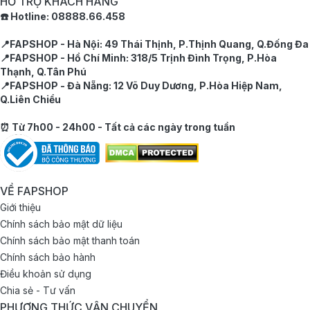
HỖ TRỢ KHÁCH HÀNG
☎️ Hotline: 08888.66.458
📍FAPSHOP - Hà Nội: 49 Thái Thịnh, P.Thịnh Quang, Q.Đống Đa
📍FAPSHOP - Hồ Chí Minh: 318/5 Trịnh Đình Trọng, P.Hòa
Thạnh, Q.Tân Phú
📍FAPSHOP - Đà Nẵng: 12 Võ Duy Dương, P.Hòa Hiệp Nam,
Q.Liên Chiểu
⏰ Từ 7h00 - 24h00 - Tất cả các ngày trong tuần
VỀ FAPSHOP
Giới thiệu
Chính sách bảo mật dữ liệu
Chính sách bảo mật thanh toán
Chính sách bảo hành
Điều khoản sử dụng
Chia sẻ - Tư vấn
PHƯƠNG THỨC VẬN CHUYỂN