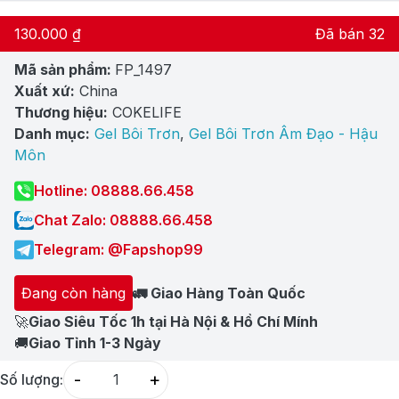
130.000
₫
Đã bán 32
Mã sản phẩm:
FP_1497
Xuất xứ:
China
Thương hiệu:
COKELIFE
Danh mục:
Gel Bôi Trơn
,
Gel Bôi Trơn Âm Đạo - Hậu
Môn
Hotline: 08888.66.458
Chat Zalo: 08888.66.458
Telegram: @Fapshop99
Đang còn hàng
🚛 Giao Hàng Toàn Quốc
🚀
Giao Siêu Tốc 1h tại Hà Nội & Hồ Chí Mính
🚚
Giao Tỉnh 1-3 Ngày
-
+
Số lượng:
Quantity