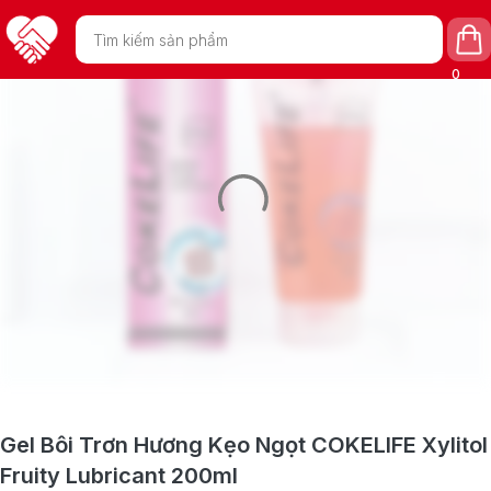
Tìm
kiếm
sản
phẩm
0
Gel Bôi Trơn Hương Kẹo Ngọt COKELIFE Xylitol
Fruity Lubricant 200ml