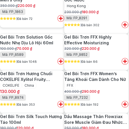
350.000
₫
220.000
₫
Hong Kong
Giá
Giá
Mã: FP_1863
230.000
₫
180.000
₫
gốc
hiện
Giá
Giá
Mã: FP_8291
Đã bán 72
là:
tại
gốc
hiện
5
out of 5
350.000 ₫.
là:
Đã bán 302
là:
tại
5
out of 5
220.000 ₫.
230.000 ₫.
là:
Gel Bôi Trơn Solution Gốc
Gel Bôi Trơn FFX Highly
180.000 ₫.
Nước Nhẹ Dịu Lô Hội 60ml
Effective Moisturizing
100.000
₫
70.000
₫
320.000
₫
220.000
₫
Giá
Giá
Giá
Giá
Mã: FP_6589
Mã: FP_9852
gốc
hiện
gốc
hiện
Đã bán 1048
Đã bán 86
là:
tại
là:
tại
5
out of 5
5
out of 5
100.000 ₫.
là:
320.000 ₫.
là:
Gel Bôi Trơn Hương Chuối
Gel Bôi Trơn FFX Women’s
70.000 ₫.
220.000 ₫.
COKELIFE Xylitol Fruity
Tăng Khoái Cảm Dành Cho Nữ
Lubricant 200ml
COKELIFE
China
FFX
130.000
₫
400.000
₫
290.000
₫
Giá
Giá
Mã: FP_8974
Mã: FP_7232
gốc
hiện
Đã bán 353
Đã bán 192
là:
tại
5
out of 5
5
out of 5
400.000 ₫.
là:
Gel Bôi Trơn Silk Touch Hương
Dầu Massage Thân Flowziax
290.000 ₫.
Táo 100ml
Sore Muscle Giảm Đau Nhức
Và Thư Giãn Cơ Bắp
180.000
₫
120.000
₫
250.000
₫
180.000
₫