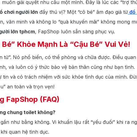
à muốn giải quyết nhu cầu một mình. Đây là lúc các “trợ thủ
ồ chơi người lớn
đầy thú vị? Một “cô bé” âm đạo giả từ
đồ 
oàn, văn minh và không lo “quà khuyến mãi” không mong m
gười lớn tphcm
, FapShop luôn sẵn sàng phục vụ.
u Bé” Khỏe Mạnh Là “Cậu Bé” Vui Vẻ!
n tử”. Nó phổ biến, có thể phòng và chữa được. Điều quan 
h, và luôn có ý thức bảo vệ bản thân cũng như bạn tình.
ự tin và có trách nhiệm với sức khỏe tình dục của mình. Đ
u” an toàn và trọn vẹn!
g FapShop (FAQ)
ùng chung toilet không?
gần như bằng không. Vi khuẩn lậu rất “yếu đuối” khi ra ng
t khi quan hệ tình dục.