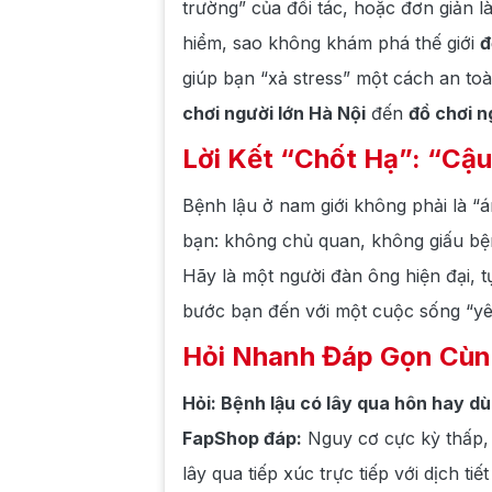
trường” của đối tác, hoặc đơn giản l
hiểm, sao không khám phá thế giới
đ
giúp bạn “xả stress” một cách an t
chơi người lớn Hà Nội
đến
đồ chơi n
Lời Kết “Chốt Hạ”: “Cậ
Bệnh lậu ở nam giới không phải là “á
bạn: không chủ quan, không giấu bện
Hãy là một người đàn ông hiện đại, t
bước bạn đến với một cuộc sống “yê
Hỏi Nhanh Đáp Gọn Cùn
Hỏi: Bệnh lậu có lây qua hôn hay d
FapShop đáp:
Nguy cơ cực kỳ thấp, 
lây qua tiếp xúc trực tiếp với dịch tiế