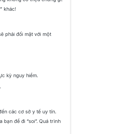
” khác!
sẽ phải đối mặt với một
ực kỳ nguy hiểm.
.
ến các cơ sở y tế uy tín.
 bạn để đi “soi”. Quá trình