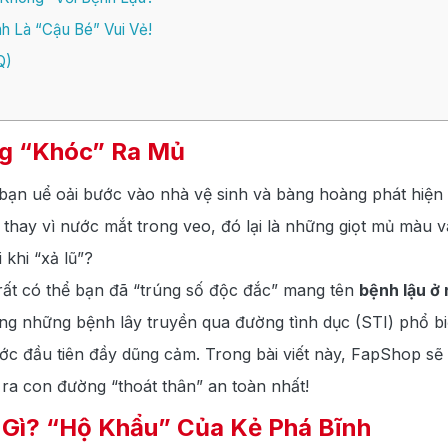
h Là “Cậu Bé” Vui Vẻ!
Q)
g “Khóc” Ra Mủ
 bạn uể oải bước vào nhà vệ sinh và bàng hoàng phát hiện
ay vì nước mắt trong veo, đó lại là những giọt mủ màu 
 khi “xả lũ”?
, rất có thể bạn đã “trúng số độc đắc” mang tên
bệnh lậu ở 
ng những bệnh lây truyền qua đường tình dục (STI) phổ biế
ước đầu tiên đầy dũng cảm. Trong bài viết này, FapShop sẽ
 ra con đường “thoát thân” an toàn nhất!
 Gì? “Hộ Khẩu” Của Kẻ Phá Bĩnh