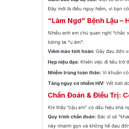
Đây mới là điều nguy hiểm, vì bạn có
“Làm Ngơ” Bệnh Lậu – 
Nhiều anh em chủ quan nghĩ “chắc vài
tương lai “u ám”:
Viêm mào tinh hoàn:
Gây đau đớn và
Hẹp niệu đạo:
Khiến việc đi tiểu trở
Nhiễm trùng toàn thân:
Vi khuẩn có 
Tăng nguy cơ nhiễm HIV:
Vết loét d
Chẩn Đoán & Điều Trị: 
Khi thấy “cậu em” có dấu hiệu khả ngh
Quy trình chẩn đoán:
Bác sĩ sẽ “kha
này nhanh gọn và không hề đau đớn