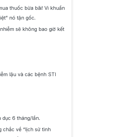
ua thuốc bừa bãi! Vi khuẩn
ệt” nó tận gốc.
i nhiễm sẽ không bao giờ kết
hiễm lậu và các bệnh STI
 dục 6 tháng/lần.
chắc về “lịch sử tình