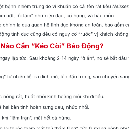
t bệnh nhiễm trùng do vi khuẩn có cái tên rất kêu
Neisser
m ướt, tối tăm” như niệu đạo, cổ họng, và hậu môn.
ó chính là qua quan hệ tình dục không an toàn, bao gồm cả
 động tình dục cũng đều có nguy cơ “rước” vị khách không
i Nào Cần “Kéo Còi” Báo Động?
ngay lập tức. Sau khoảng 2-14 ngày “ở ẩn”, nó sẽ bắt đầu 
g” tự nhiên tiết ra dịch mủ, lúc đầu trong, sau chuyển s
 nóng rát, buốt nhói kinh hoàng mỗi khi đi tiểu.
 hai bên tinh hoàn sưng đau, nhức nhối.
khi “lâm trận”, mất hết cả hứng.
lại thuộc team “sát thủ thầm lặng”, tức là mang bệnh như