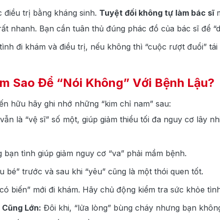
 điều trị bằng kháng sinh.
Tuyệt đối không tự làm bác sĩ
m
rất nhanh. Bạn cần tuân thủ đúng phác đồ của bác sĩ để “di
nh đi khám và điều trị, nếu không thì “cuộc rượt đuổi” tá
àm Sao Để “Nói Không” Với Bệnh Lậu?
n hữu hãy ghi nhớ những “kim chỉ nam” sau:
ẫn là “vệ sĩ” số một, giúp giảm thiểu tối đa nguy cơ lây n
 bạn tình giúp giảm nguy cơ “va” phải mầm bệnh.
u bé” trước và sau khi “yêu” cũng là một thói quen tốt.
có biến” mới đi khám. Hãy chủ động kiểm tra sức khỏe tình
 Cũng Lớn:
Đôi khi, “lửa lòng” bùng cháy nhưng bạn không 