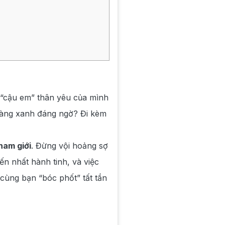
 “cậu em” thân yêu của mình
vàng xanh đáng ngờ? Đi kèm
nam giới
. Đừng vội hoảng sợ
n nhất hành tinh, và việc
 cùng bạn “bóc phốt” tất tần