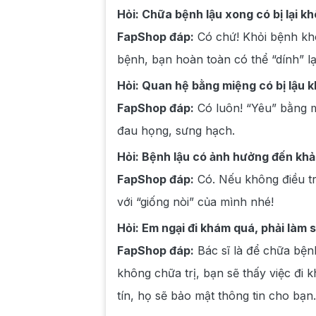
Hỏi: Chữa bệnh lậu xong có bị lại k
FapShop đáp:
Có chứ! Khỏi bệnh khô
bệnh, bạn hoàn toàn có thể “dính” l
Hỏi: Quan hệ bằng miệng có bị lậu 
FapShop đáp:
Có luôn! “Yêu” bằng m
đau họng, sưng hạch.
Hỏi: Bệnh lậu có ảnh hưởng đến kh
FapShop đáp:
Có. Nếu không điều tr
với “giống nòi” của mình nhé!
Hỏi: Em ngại đi khám quá, phải làm 
FapShop đáp:
Bác sĩ là để chữa bện
không chữa trị, bạn sẽ thấy việc đi
tín, họ sẽ bảo mật thông tin cho bạn.