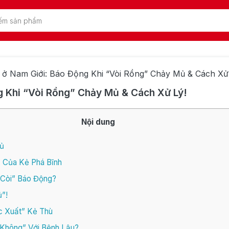
 ở Nam Giới: Báo Động Khi “Vòi Rồng” Chảy Mủ & Cách Xử
g Khi “Vòi Rồng” Chảy Mủ & Cách Xử Lý!
Nội dung
Mủ
” Của Kẻ Phá Bĩnh
 Còi” Báo Động?
”!
c Xuất” Kẻ Thù
 Không” Với Bệnh Lậu?