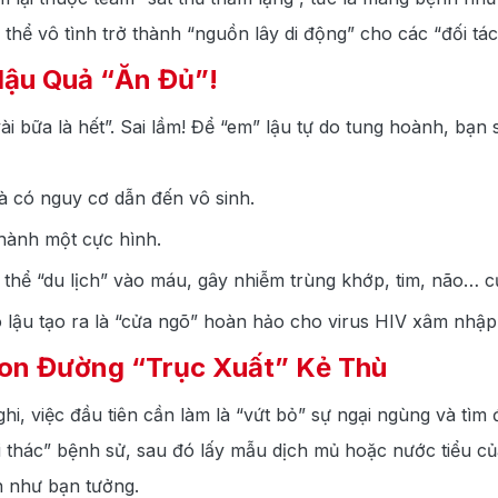
 thể vô tình trở thành “nguồn lây di động” cho các “đối tác
Hậu Quả “Ăn Đủ”!
 bữa là hết”. Sai lầm! Để “em” lậu tự do tung hoành, bạn 
 có nguy cơ dẫn đến vô sinh.
 thành một cực hình.
thể “du lịch” vào máu, gây nhiễm trùng khớp, tim, não… c
o lậu tạo ra là “cửa ngõ” hoàn hảo cho virus HIV xâm nhập
Con Đường “Trục Xuất” Kẻ Thù
i, việc đầu tiên cần làm là “vứt bỏ” sự ngại ngùng và tìm đ
i thác” bệnh sử, sau đó lấy mẫu dịch mủ hoặc nước tiểu của
 như bạn tưởng.