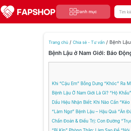
Tìm
Danh mục
kiếm
sản
phẩm
/
/
Bệnh Lậu
Trang chủ
Chia sẻ - Tư vấn
Bệnh Lậu ở Nam Giới: Báo Độn
Khi “Cậu Em” Bỗng Dưng “Khóc” Ra 
Bệnh Lậu Ở Nam Giới Là Gì? “Hộ Khẩu
Dấu Hiệu Nhận Biết: Khi Nào Cần “Kéo
“Làm Ngơ” Bệnh Lậu – Hậu Quả “Ăn Đủ
Chẩn Đoán & Điều Trị: Con Đường “Trụ
“Bí Kíp” Phòng Thân: Làm Sao Để “Nói