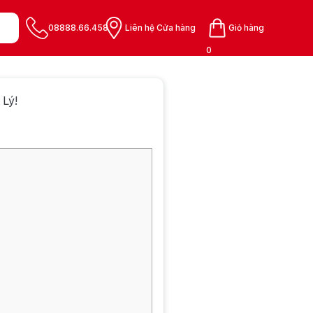
08888.66.458
Liên hệ Cửa hàng
Giỏ hàng
0
 Lý!