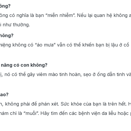
hông?
ng có nghĩa là bạn “miễn nhiễm”. Nếu lại quan hệ không
ại như thường.
không?
iệng không có “áo mưa” vẫn có thể khiến bạn bị lậu ở cổ 
ả năng có con không?
ị, nó có thể gây viêm mào tinh hoàn, sẹo ở ống dẫn tinh v
sao?
h, không phải để phán xét. Sức khỏe của bạn là trên hết.
 khám chỉ là “muỗi”. Hãy tìm đến các bệnh viện da liễu ho