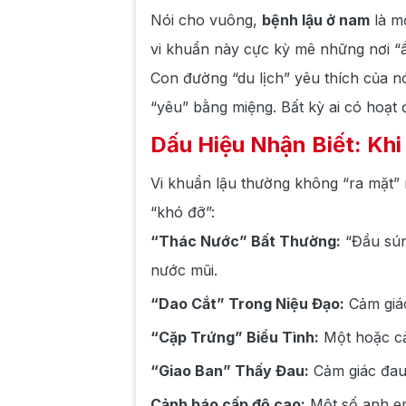
Nói cho vuông,
bệnh lậu ở nam
là mộ
vi khuẩn này cực kỳ mê những nơi “ẩ
Con đường “du lịch” yêu thích của n
“yêu” bằng miệng. Bất kỳ ai có hoạt
Dấu Hiệu Nhận Biết: Kh
Vi khuẩn lậu thường không “ra mặt” 
“khó đỡ”:
“Thác Nước” Bất Thường:
“Đầu sún
nước mũi.
“Dao Cắt” Trong Niệu Đạo:
Cảm giác
“Cặp Trứng” Biểu Tình:
Một hoặc cả
“Giao Ban” Thấy Đau:
Cảm giác đau 
Cảnh báo cấp độ cao:
Một số anh em 