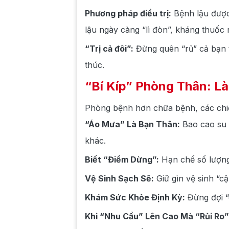
Phương pháp điều trị:
Bệnh lậu được
lậu ngày càng “lì đòn”, kháng thuốc 
“Trị cả đôi”:
Đừng quên “rủ” cả bạn tì
thúc.
“Bí Kíp” Phòng Thân: L
Phòng bệnh hơn chữa bệnh, các chiế
“Áo Mưa” Là Bạn Thân:
Bao cao su v
khác.
Biết “Điểm Dừng”:
Hạn chế số lượng
Vệ Sinh Sạch Sẽ:
Giữ gìn vệ sinh “cậ
Khám Sức Khỏe Định Kỳ:
Đừng đợi “
Khi “Nhu Cầu” Lên Cao Mà “Rủi Ro”