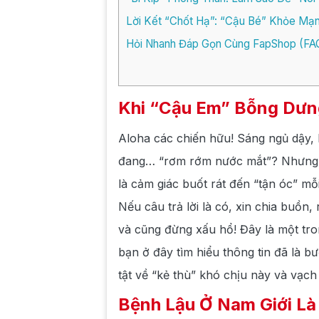
Lời Kết “Chốt Hạ”: “Cậu Bé” Khỏe Mạn
Hỏi Nhanh Đáp Gọn Cùng FapShop (FA
Khi “Cậu Em” Bỗng Dưn
Aloha các chiến hữu! Sáng ngủ dậy,
đang… “rơm rớm nước mắt”? Nhưng th
là cảm giác buốt rát đến “tận óc” mỗi
Nếu câu trả lời là có, xin chia buồn
và cũng đừng xấu hổ! Đây là một tro
bạn ở đây tìm hiểu thông tin đã là b
tật về “kẻ thù” khó chịu này và vạch
Bệnh Lậu Ở Nam Giới Là