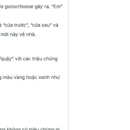
ia gonorrhoeae
gây ra. “Em”
 “cửa trước”, “cửa sau” và
 mời này về nhà.
“quậy” với các triệu chứng
ang màu vàng hoặc xanh như
ng không có triệu chứng gì.