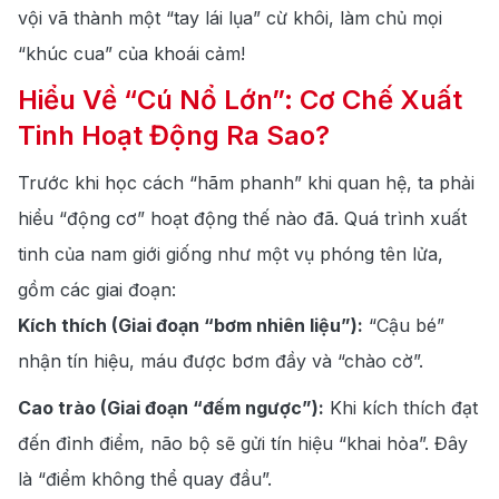
vội vã thành một “tay lái lụa” cừ khôi, làm chủ mọi
“khúc cua” của khoái cảm!
Hiểu Về “Cú Nổ Lớn”: Cơ Chế Xuất
Tinh Hoạt Động Ra Sao?
Trước khi học cách “hãm phanh” khi quan hệ, ta phải
hiểu “động cơ” hoạt động thế nào đã. Quá trình xuất
tinh của nam giới giống như một vụ phóng tên lửa,
gồm các giai đoạn:
Kích thích (Giai đoạn “bơm nhiên liệu”):
“Cậu bé”
nhận tín hiệu, máu được bơm đầy và “chào cờ”.
Cao trào (Giai đoạn “đếm ngược”):
Khi kích thích đạt
đến đỉnh điểm, não bộ sẽ gửi tín hiệu “khai hỏa”. Đây
là “điểm không thể quay đầu”.