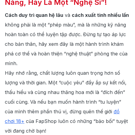
Năng, Hãy Là Một “Nghệ Sĩ”!
Cách duy trì quan hệ lâu
và
cách xuất tinh nhiều lần
không phải là một “phép màu”, mà là những kỹ năng
hoàn toàn có thể luyện tập được. Đừng tự tạo áp lực
cho bản thân, hãy xem đây là một hành trình khám
phá cơ thể và hoàn thiện “nghệ thuật” phòng the của
mình.
Hãy nhớ rằng, chất lượng luôn quan trọng hơn số
lượng và thời gian. Một “cuộc yêu” đầy ắp sự kết nối,
thấu hiểu và cùng nhau thăng hoa mới là “đích đến”
cuối cùng. Và nếu bạn muốn hành trình “tu luyện”
của mình thêm phần thú vị, đừng quên thế giới
đồ
chơi 18+
của FapShop luôn có những “bảo bối” tuyệt
vời đang chờ bạn!