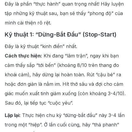
Đây là phần “thực hành” quan trọng nhất! Hãy luyện
tập những kỹ thuật sau, bạn sẽ thấy “phong độ” của
mình cải thiện rõ rệt.
Kỹ thuật 1: “Dừng-Bắt Đầu” (Stop-Start)
Đây là kỹ thuật “kinh điển” nhất.
Cách thực hiện:
Khi đang “lâm trận”, ngay khi bạn
cảm thấy sắp “tới bến” (khoảng 8/10 trên thang đo
khoái cảm), hãy dừng lại hoàn toàn. Rút “cậu bé” ra
hoặc đơn giản là nằm im. Hít thở sâu và đợi cho cảm
giác muốn xuất tinh giảm xuống (còn khoảng 3-4/10).
Sau đó, lại tiếp tục “cuộc yêu”.
Lặp lại:
Thực hiện chu kỳ “dừng-bắt đầu” này 3-4 lần
trong một “hiệp”. Ở lần cuối cùng, hãy “thả phanh”