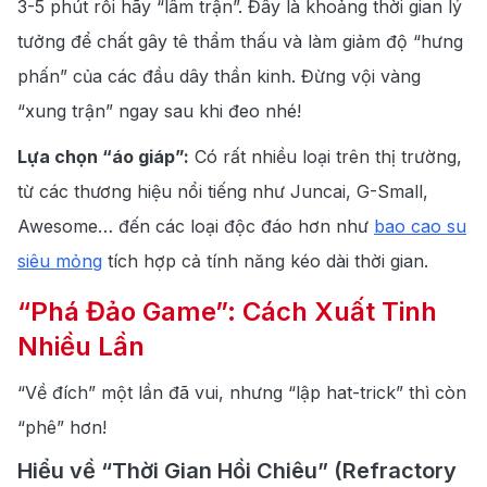
3-5 phút rồi hãy “lâm trận”. Đây là khoảng thời gian lý
tưởng để chất gây tê thẩm thấu và làm giảm độ “hưng
phấn” của các đầu dây thần kinh. Đừng vội vàng
“xung trận” ngay sau khi đeo nhé!
Lựa chọn “áo giáp”:
Có rất nhiều loại trên thị trường,
từ các thương hiệu nổi tiếng như Juncai, G-Small,
Awesome… đến các loại độc đáo hơn như
bao cao su
siêu mỏng
tích hợp cả tính năng kéo dài thời gian.
“Phá Đảo Game”: Cách Xuất Tinh
Nhiều Lần
“Về đích” một lần đã vui, nhưng “lập hat-trick” thì còn
“phê” hơn!
Hiểu về “Thời Gian Hồi Chiêu” (Refractory