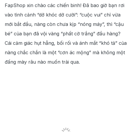
FapShop xin chào các chiến binh! Đã bao giờ bạn rơi
vào tình cảnh “dở khóc dở cười”: “cuộc vui” chỉ vừa
mới bắt đầu, nàng còn chưa kịp “nóng máy”, thì “cậu
bé” của bạn đã vội vàng “phất cờ trắng” đầu hàng?
Cái cảm giác hụt hẫng, bối rối và ánh mắt “khó tả” của
nàng chắc chắn là một “cơn ác mộng” mà không một
đấng mày râu nào muốn trải qua.