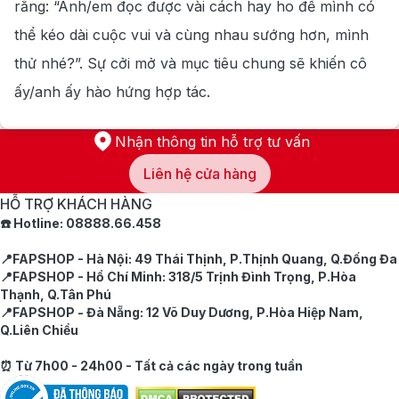
rằng: “Anh/em đọc được vài cách hay ho để mình có
thể kéo dài cuộc vui và cùng nhau sướng hơn, mình
thử nhé?”. Sự cởi mở và mục tiêu chung sẽ khiến cô
ấy/anh ấy hào hứng hợp tác.
Nhận thông tin hỗ trợ tư vấn
Liên hệ cửa hàng
HỖ TRỢ KHÁCH HÀNG
☎️ Hotline: 08888.66.458
📍FAPSHOP - Hà Nội: 49 Thái Thịnh, P.Thịnh Quang, Q.Đống Đa
📍FAPSHOP - Hồ Chí Minh: 318/5 Trịnh Đình Trọng, P.Hòa
Thạnh, Q.Tân Phú
📍FAPSHOP - Đà Nẵng: 12 Võ Duy Dương, P.Hòa Hiệp Nam,
Q.Liên Chiểu
⏰ Từ 7h00 - 24h00 - Tất cả các ngày trong tuần