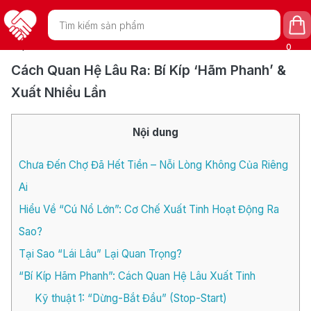
Tìm
/
/
Cách Quan Hệ Lâu Ra: Bí
Trang chủ
Chia sẻ - Tư vấn
kiếm
sản
Kíp ‘Hãm Phanh’ & Xuất Nhiều Lần
phẩm
0
Cách Quan Hệ Lâu Ra: Bí Kíp ‘Hãm Phanh’ &
Xuất Nhiều Lần
Nội dung
Chưa Đến Chợ Đã Hết Tiền – Nỗi Lòng Không Của Riêng
Ai
Hiểu Về “Cú Nổ Lớn”: Cơ Chế Xuất Tinh Hoạt Động Ra
Sao?
Tại Sao “Lái Lâu” Lại Quan Trọng?
“Bí Kíp Hãm Phanh”: Cách Quan Hệ Lâu Xuất Tinh
Kỹ thuật 1: “Dừng-Bắt Đầu” (Stop-Start)