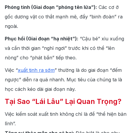
Phóng tinh (Giai đoạn “phóng tên lửa”):
Các cơ ở
gốc dương vật co thắt mạnh mẽ, đẩy “binh đoàn” ra
ngoài.
Phục hồi (Giai đoạn “hạ nhiệt”):
“Cậu bé” xìu xuống
và cần thời gian “nghỉ ngơi” trước khi có thể “lên
nòng” cho “phát bắn” tiếp theo.
Việc “
xuất tinh ra sớm
” thường là do giai đoạn “đếm
ngược” diễn ra quá nhanh. Mục tiêu của chúng ta là
học cách kéo dài giai đoạn này.
Tại Sao “Lái Lâu” Lại Quan Trọng?
Việc kiểm soát xuất tinh không chỉ là để “thể hiện bản
lĩnh”.