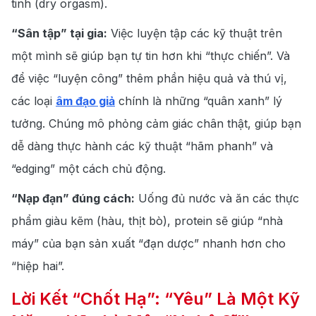
tinh (dry orgasm).
“Sân tập” tại gia:
Việc luyện tập các kỹ thuật trên
một mình sẽ giúp bạn tự tin hơn khi “thực chiến”. Và
để việc “luyện công” thêm phần hiệu quả và thú vị,
các loại
âm đạo giả
chính là những “quân xanh” lý
tưởng. Chúng mô phỏng cảm giác chân thật, giúp bạn
dễ dàng thực hành các kỹ thuật “hãm phanh” và
“edging” một cách chủ động.
“Nạp đạn” đúng cách:
Uống đủ nước và ăn các thực
phẩm giàu kẽm (hàu, thịt bò), protein sẽ giúp “nhà
máy” của bạn sản xuất “đạn dược” nhanh hơn cho
“hiệp hai”.
Lời Kết “Chốt Hạ”: “Yêu” Là Một Kỹ