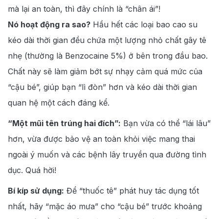
mà lại an toàn, thì đây chính là “chân ái”!
Nó hoạt động ra sao?
Hầu hết các loại bao cao su
kéo dài thời gian đều chứa một lượng nhỏ chất gây tê
nhẹ (thường là Benzocaine 5%) ở bên trong đầu bao.
Chất này sẽ làm giảm bớt sự nhạy cảm quá mức của
“cậu bé”, giúp bạn “lì đòn” hơn và kéo dài thời gian
quan hệ một cách đáng kể.
“Một mũi tên trúng hai đích”:
Bạn vừa có thể “lái lâu”
hơn, vừa được bảo vệ an toàn khỏi việc mang thai
ngoài ý muốn và các bệnh lây truyền qua đường tình
dục. Quá hời!
Bí kíp sử dụng:
Để “thuốc tê” phát huy tác dụng tốt
nhất, hãy “mặc áo mưa” cho “cậu bé” trước khoảng