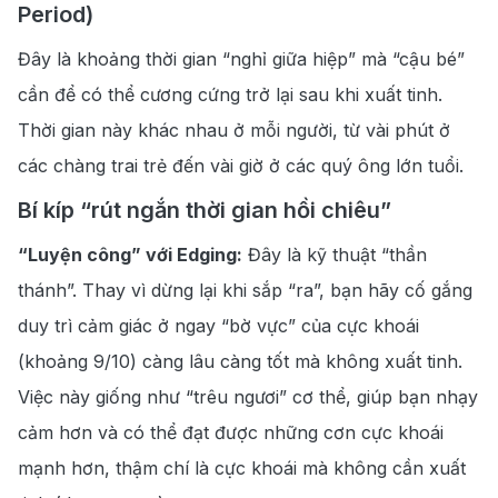
Period)
Đây là khoảng thời gian “nghỉ giữa hiệp” mà “cậu bé”
cần để có thể cương cứng trở lại sau khi xuất tinh.
Thời gian này khác nhau ở mỗi người, từ vài phút ở
các chàng trai trẻ đến vài giờ ở các quý ông lớn tuổi.
Bí kíp “rút ngắn thời gian hồi chiêu”
“Luyện công” với Edging:
Đây là kỹ thuật “thần
thánh”. Thay vì dừng lại khi sắp “ra”, bạn hãy cố gắng
duy trì cảm giác ở ngay “bờ vực” của cực khoái
(khoảng 9/10) càng lâu càng tốt mà không xuất tinh.
Việc này giống như “trêu ngươi” cơ thể, giúp bạn nhạy
cảm hơn và có thể đạt được những cơn cực khoái
mạnh hơn, thậm chí là cực khoái mà không cần xuất