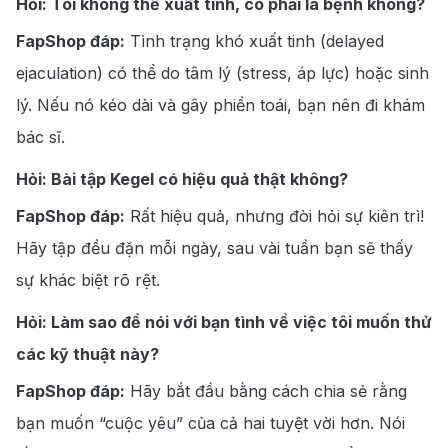
Hỏi: Tôi không thể xuất tinh, có phải là bệnh không?
FapShop đáp:
Tình trạng khó xuất tinh (delayed
ejaculation) có thể do tâm lý (stress, áp lực) hoặc sinh
lý. Nếu nó kéo dài và gây phiền toái, bạn nên đi khám
bác sĩ.
Hỏi: Bài tập Kegel có hiệu quả thật không?
FapShop đáp:
Rất hiệu quả, nhưng đòi hỏi sự kiên trì!
Hãy tập đều đặn mỗi ngày, sau vài tuần bạn sẽ thấy
sự khác biệt rõ rệt.
Hỏi: Làm sao để nói với bạn tình về việc tôi muốn thử
các kỹ thuật này?
FapShop đáp:
Hãy bắt đầu bằng cách chia sẻ rằng
bạn muốn “cuộc yêu” của cả hai tuyệt vời hơn. Nói