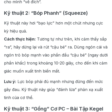
cho mình “về đích”.
Kỹ thuật 2: “Bóp Phanh” (Squeeze)
Kỹ thuật này hơi “bạo lực” hơn một chút nhưng cực
kỳ hiệu quả.
Cách thực hiện:
Tương tự như trên, khi cảm thấy sắp
“ra”, hãy dừng lại và rút “cậu bé” ra. Dùng ngón cái và
ngón trỏ bóp mạnh vào phần đầu “cậu bé” (ngay dưới
phần khấc) trong khoảng 10-20 giây, cho đến khi cảm
giác muốn xuất tinh biến mất.
Lưu ý:
Lực bóp phải đủ mạnh nhưng đừng đến mức
gây đau. Kỹ thuật này giúp “đánh lừa” phản xạ xuất
tinh của cơ thể.
Kỹ thuật 3: “Gồng” Cơ PC – Bài Tập Kegel