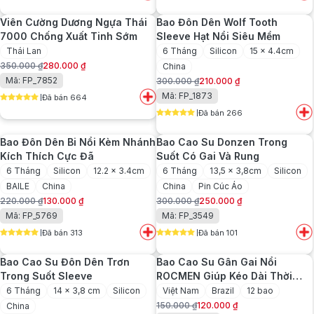
5
out of 5
5
out of 5
450.000 ₫.
là:
Viên Cường Dương Ngựa Thái
Bao Đôn Dên Wolf Tooth
350.000 ₫.
7000 Chống Xuất Tinh Sớm
Sleeve Hạt Nổi Siêu Mềm
Thái Lan
6 Tháng
Silicon
15 x 4.4cm
350.000
₫
280.000
₫
China
Giá
Giá
Mã: FP_7852
300.000
₫
210.000
₫
gốc
hiện
Giá
Giá
Mã: FP_1873
Đã bán 664
là:
tại
gốc
hiện
5
out of 5
350.000 ₫.
là:
Đã bán 266
là:
tại
5
out of 5
280.000 ₫.
300.000 ₫.
là:
Bao Đôn Dên Bi Nổi Kèm Nhánh
Bao Cao Su Donzen Trong
210.000 ₫.
Kích Thích Cực Đã
Suốt Có Gai Và Rung
6 Tháng
Silicon
12.2 x 3.4cm
6 Tháng
13,5 x 3,8cm
Silicon
BAILE
China
China
Pin Cúc Áo
220.000
₫
130.000
₫
300.000
₫
250.000
₫
Giá
Giá
Giá
Giá
Mã: FP_5769
Mã: FP_3549
gốc
hiện
gốc
hiện
Đã bán 313
Đã bán 101
là:
tại
là:
tại
5
out of 5
5
out of 5
220.000 ₫.
là:
300.000 ₫.
là:
Bao Cao Su Đôn Dên Trơn
Bao Cao Su Gân Gai Nổi
130.000 ₫.
250.000 ₫.
Trong Suốt Sleeve
ROCMEN Giúp Kéo Dài Thời
Gian
6 Tháng
14 x 3,8 cm
Silicon
Việt Nam
Brazil
12 bao
150.000
₫
120.000
₫
China
Giá
Giá