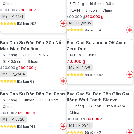
China
6 Tháng
16.5cm x 3.6cm
350.000
₫
290.000
₫
YEAIN
Silicon
China
Giá
Giá
Mã: FP_4171
400.000
₫
260.000
₫
gốc
hiện
Giá
Giá
Mã: FP_9585
Đã bán 252
là:
tại
gốc
hiện
5
out of 5
350.000 ₫.
là:
Đã bán 79
là:
tại
5
out of 5
290.000 ₫.
400.000 ₫.
là:
Bao Cao Su Đôn Dên Gân Nổi
Bao Cao Su Juncai OK Amto
260.000 ₫.
Max Man Đôn 5cm
Zero One
6 Tháng
China
YEAIN
10 Bao
China
70.000
₫
16 x 3,5 cm
Silicon
Mã: FP_1759
320.000
₫
280.000
₫
Giá
Giá
Mã: FP_7564
Đã bán 392
gốc
hiện
5
out of 5
Đã bán 62
là:
tại
5
out of 5
320.000 ₫.
là:
Bao Cao Su Đôn Dên Gai Penis
Bao Cao Su Đôn Dên Gân Gai
280.000 ₫.
Rồng Wolf Tooth Sleeve
6 Tháng
Silicon
12 x 3.3cm
6 Tháng
Silicon
12.5 x 4cm
China
China
180.000
₫
120.000
₫
Giá
Giá
300.000
₫
180.000
₫
Mã: FP_6726
gốc
hiện
Giá
Giá
Mã: FP_5941
Đã bán 165
là:
tại
gốc
hiện
5
out of 5
Đã bán 47
180.000 ₫.
là:
là:
tại