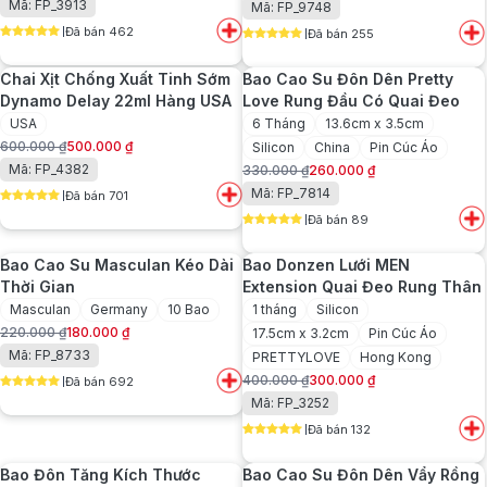
Mã: FP_3913
Mã: FP_9748
gốc
hiện
Đã bán 462
Đã bán 255
là:
tại
5
out of 5
5
out of 5
300.000 ₫.
là:
Chai Xịt Chống Xuất Tinh Sớm
Bao Cao Su Đôn Dên Pretty
180.000 ₫.
Dynamo Delay 22ml Hàng USA
Love Rung Đầu Có Quai Đeo
USA
6 Tháng
13.6cm x 3.5cm
600.000
₫
500.000
₫
Silicon
China
Pin Cúc Áo
Giá
Giá
Mã: FP_4382
330.000
₫
260.000
₫
gốc
hiện
Giá
Giá
Mã: FP_7814
Đã bán 701
là:
tại
gốc
hiện
5
out of 5
600.000 ₫.
là:
Đã bán 89
là:
tại
5
out of 5
500.000 ₫.
330.000 ₫.
là:
Bao Cao Su Masculan Kéo Dài
Bao Donzen Lưới MEN
260.000 ₫.
Thời Gian
Extension Quai Đeo Rung Thân
Masculan
Germany
10 Bao
1 tháng
Silicon
220.000
₫
180.000
₫
17.5cm x 3.2cm
Pin Cúc Áo
Giá
Giá
Mã: FP_8733
PRETTYLOVE
Hong Kong
gốc
hiện
400.000
₫
300.000
₫
Đã bán 692
là:
tại
Giá
Giá
5
out of 5
Mã: FP_3252
220.000 ₫.
là:
gốc
hiện
180.000 ₫.
Đã bán 132
là:
tại
5
out of 5
400.000 ₫.
là:
Bao Đôn Tăng Kích Thước
Bao Cao Su Đôn Dên Vẩy Rồng
300.000 ₫.