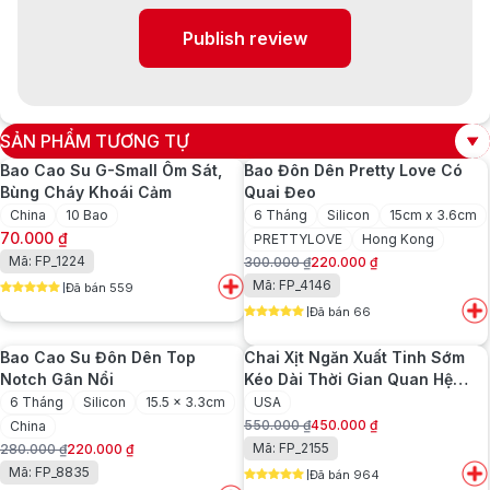
Publish review
SẢN PHẨM TƯƠNG TỰ
Bao Cao Su G-Small Ôm Sát,
Bao Đôn Dên Pretty Love Có
Bùng Cháy Khoái Cảm
Quai Đeo
China
10 Bao
6 Tháng
Silicon
15cm x 3.6cm
70.000
₫
PRETTYLOVE
Hong Kong
Mã: FP_1224
300.000
₫
220.000
₫
Giá
Giá
Mã: FP_4146
Đã bán 559
gốc
hiện
5
out of 5
Đã bán 66
là:
tại
5
out of 5
300.000 ₫.
là:
Bao Cao Su Đôn Dên Top
Chai Xịt Ngăn Xuất Tinh Sớm
220.000 ₫.
Notch Gân Nổi
Kéo Dài Thời Gian Quan Hệ
Dynamo Delay Black Label
6 Tháng
Silicon
15.5 x 3.3cm
USA
Edition
550.000
₫
450.000
₫
China
Giá
Giá
Mã: FP_2155
280.000
₫
220.000
₫
gốc
hiện
Giá
Giá
Mã: FP_8835
Đã bán 964
là:
tại
gốc
hiện