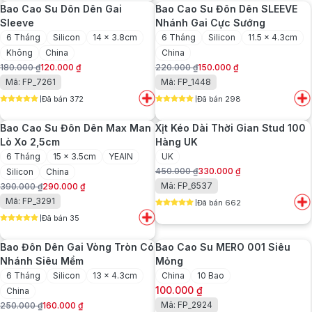
Bao Cao Su Dôn Dên Gai
Bao Cao Su Đôn Dên SLEEVE
380.000 ₫.
Sleeve
Nhánh Gai Cực Sướng
6 Tháng
Silicon
14 x 3.8cm
6 Tháng
Silicon
11.5 x 4.3cm
Không
China
China
180.000
₫
120.000
₫
220.000
₫
150.000
₫
Giá
Giá
Giá
Giá
Mã: FP_7261
Mã: FP_1448
gốc
hiện
gốc
hiện
Đã bán 372
Đã bán 298
là:
tại
là:
tại
5
out of 5
5
out of 5
180.000 ₫.
là:
220.000 ₫.
là:
Bao Cao Su Đôn Dên Max Man
Xịt Kéo Dài Thời Gian Stud 100
120.000 ₫.
150.000 ₫.
Lò Xo 2,5cm
Hàng UK
6 Tháng
15 x 3.5cm
YEAIN
UK
450.000
₫
330.000
₫
Silicon
China
Giá
Giá
Mã: FP_6537
390.000
₫
290.000
₫
gốc
hiện
Giá
Giá
Mã: FP_3291
Đã bán 662
là:
tại
gốc
hiện
5
out of 5
450.000 ₫.
là:
Đã bán 35
là:
tại
5
out of 5
330.000 ₫.
390.000 ₫.
là:
Bao Đôn Dên Gai Vòng Tròn Có
Bao Cao Su MERO 001 Siêu
290.000 ₫.
Nhánh Siêu Mềm
Mỏng
6 Tháng
Silicon
13 x 4.3cm
China
10 Bao
100.000
₫
China
Mã: FP_2924
250.000
₫
160.000
₫
Giá
Giá