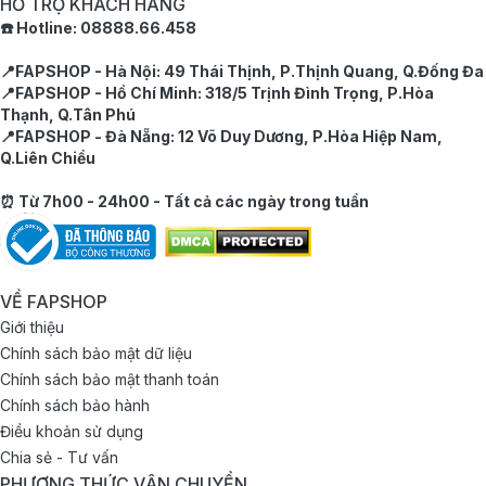
HỖ TRỢ KHÁCH HÀNG
☎️ Hotline: 08888.66.458
📍FAPSHOP - Hà Nội: 49 Thái Thịnh, P.Thịnh Quang, Q.Đống Đa
📍FAPSHOP - Hồ Chí Minh: 318/5 Trịnh Đình Trọng, P.Hòa
Thạnh, Q.Tân Phú
📍FAPSHOP - Đà Nẵng: 12 Võ Duy Dương, P.Hòa Hiệp Nam,
Q.Liên Chiểu
⏰ Từ 7h00 - 24h00 - Tất cả các ngày trong tuần
VỀ FAPSHOP
Giới thiệu
Chính sách bảo mật dữ liệu
Chính sách bảo mật thanh toán
Chính sách bảo hành
Điều khoản sử dụng
Chia sẻ - Tư vấn
PHƯƠNG THỨC VẬN CHUYỂN