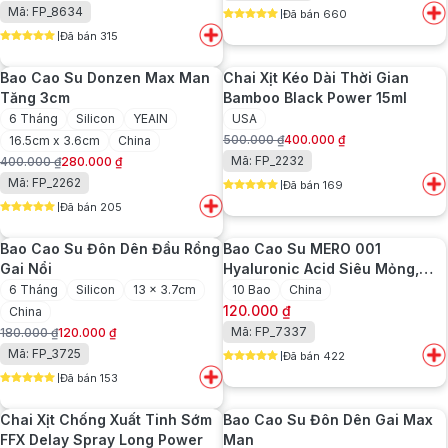
Mã: FP_8634
Đã bán 660
gốc
hiện
5
out of 5
Đã bán 315
là:
tại
5
out of 5
250.000 ₫.
là:
Bao Cao Su Donzen Max Man
Chai Xịt Kéo Dài Thời Gian
160.000 ₫.
Tăng 3cm
Bamboo Black Power 15ml
6 Tháng
Silicon
YEAIN
USA
500.000
₫
400.000
₫
16.5cm x 3.6cm
China
Giá
Giá
Mã: FP_2232
400.000
₫
280.000
₫
gốc
hiện
Giá
Giá
Mã: FP_2262
Đã bán 169
là:
tại
gốc
hiện
5
out of 5
500.000 ₫.
là:
Đã bán 205
là:
tại
5
out of 5
400.000 ₫.
400.000 ₫.
là:
Bao Cao Su Đôn Dên Đầu Rồng
Bao Cao Su MERO 001
280.000 ₫.
Gai Nổi
Hyaluronic Acid Siêu Mỏng,
Siêu Chân Thật
6 Tháng
Silicon
13 x 3.7cm
10 Bao
China
120.000
₫
China
Mã: FP_7337
180.000
₫
120.000
₫
Giá
Giá
Mã: FP_3725
Đã bán 422
gốc
hiện
5
out of 5
Đã bán 153
là:
tại
5
out of 5
180.000 ₫.
là:
Chai Xịt Chống Xuất Tinh Sớm
Bao Cao Su Đôn Dên Gai Max
120.000 ₫.
FFX Delay Spray Long Power
Man