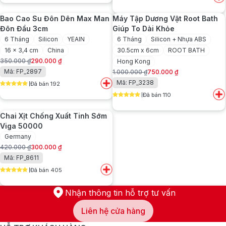
5
out of 5
120.000 ₫.
300.000 ₫.
là:
Bao Cao Su Đôn Dên Max Man
Máy Tập Dương Vật Root Bath
180.000 ₫.
Đôn Đầu 3cm
Giúp To Dài Khỏe
6 Tháng
Silicon
YEAIN
6 Tháng
Silicon + Nhựa ABS
16 x 3,4 cm
China
30.5cm x 6cm
ROOT BATH
350.000
₫
290.000
₫
Hong Kong
Giá
Giá
Mã: FP_2897
1.000.000
₫
750.000
₫
gốc
hiện
Giá
Giá
Mã: FP_3238
Đã bán 192
là:
tại
gốc
hiện
5
out of 5
350.000 ₫.
là:
Đã bán 110
là:
tại
5
out of 5
290.000 ₫.
1.000.000 ₫.
là:
Chai Xịt Chống Xuất Tinh Sớm
750.000 ₫.
Viga 50000
Germany
420.000
₫
300.000
₫
Giá
Giá
Mã: FP_8611
gốc
hiện
Đã bán 405
là:
tại
5
out of 5
420.000 ₫.
là:
300.000 ₫.
Nhận thông tin hỗ trợ tư vấn
Liên hệ cửa hàng