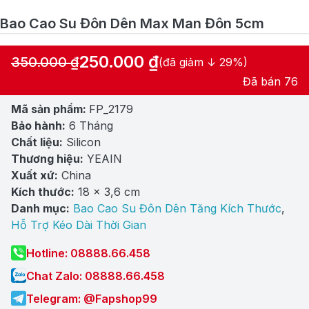
Bao Cao Su Đôn Dên Max Man Đôn 5cm
250.000
₫
350.000
₫
(đã giảm ↓ 29%)
Giá
Giá
Đã bán 76
gốc
hiện
Mã sản phẩm:
FP_2179
là:
tại
Bảo hành:
6 Tháng
350.000 ₫.
là:
Chất liệu:
Silicon
250.000 ₫.
Thương hiệu:
YEAIN
Xuất xứ:
China
Kích thước:
18 x 3,6 cm
Danh mục:
Bao Cao Su Đôn Dên Tăng Kích Thước
,
Hỗ Trợ Kéo Dài Thời Gian
Hotline: 08888.66.458
Chat Zalo: 08888.66.458
Telegram: @Fapshop99