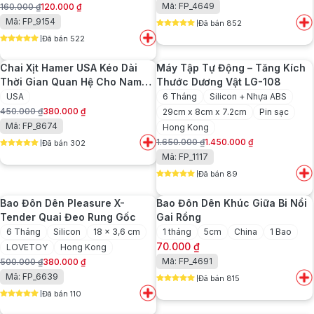
Mã: FP_4649
160.000
₫
120.000
₫
gốc
hiện
Giá
Giá
Mã: FP_9154
Đã bán 852
là:
tại
gốc
hiện
5
out of 5
150.000 ₫.
là:
Đã bán 522
là:
tại
5
out of 5
120.000 ₫.
160.000 ₫.
là:
Chai Xịt Hamer USA Kéo Dài
Máy Tập Tự Động – Tăng Kích
120.000 ₫.
Thời Gian Quan Hệ Cho Nam
Thước Dương Vật LG-108
Giới
USA
6 Tháng
Silicon + Nhựa ABS
450.000
₫
380.000
₫
29cm x 8cm x 7.2cm
Pin sạc
Giá
Giá
Mã: FP_8674
Hong Kong
gốc
hiện
1.650.000
₫
1.450.000
₫
Đã bán 302
là:
tại
Giá
Giá
5
out of 5
Mã: FP_1117
450.000 ₫.
là:
gốc
hiện
380.000 ₫.
Đã bán 89
là:
tại
5
out of 5
1.650.000 ₫.
là:
Bao Đôn Dên Pleasure X-
Bao Đôn Dên Khúc Giữa Bi Nổi
1.450.000 ₫.
Tender Quai Đeo Rung Gốc
Gai Rồng
6 Tháng
Silicon
18 x 3,6 cm
1 tháng
5cm
China
1 Bao
70.000
₫
LOVETOY
Hong Kong
Mã: FP_4691
500.000
₫
380.000
₫
Giá
Giá
Mã: FP_6639
Đã bán 815
gốc
hiện
5
out of 5
Đã bán 110
là:
tại
5
out of 5
500.000 ₫.
là: