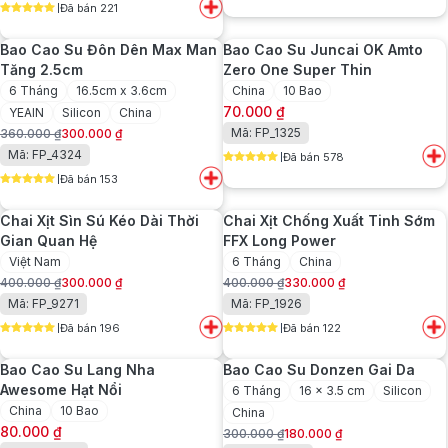
5
out of 5
550.000 ₫.
là:
Đã bán 221
là:
tại
5
out of 5
450.000 ₫.
280.000 ₫.
là:
Bao Cao Su Đôn Dên Max Man
Bao Cao Su Juncai OK Amto
220.000 ₫.
Tăng 2.5cm
Zero One Super Thin
6 Tháng
16.5cm x 3.6cm
China
10 Bao
70.000
₫
YEAIN
Silicon
China
Mã: FP_1325
360.000
₫
300.000
₫
Giá
Giá
Mã: FP_4324
Đã bán 578
gốc
hiện
5
out of 5
Đã bán 153
là:
tại
5
out of 5
360.000 ₫.
là:
Chai Xịt Sìn Sú Kéo Dài Thời
Chai Xịt Chống Xuất Tinh Sớm
300.000 ₫.
Gian Quan Hệ
FFX Long Power
Việt Nam
6 Tháng
China
400.000
₫
300.000
₫
400.000
₫
330.000
₫
Giá
Giá
Giá
Giá
Mã: FP_9271
Mã: FP_1926
gốc
hiện
gốc
hiện
Đã bán 196
Đã bán 122
là:
tại
là:
tại
5
out of 5
5
out of 5
400.000 ₫.
là:
400.000 ₫.
là:
Bao Cao Su Lang Nha
Bao Cao Su Donzen Gai Da
300.000 ₫.
330.000 ₫.
Awesome Hạt Nổi
6 Tháng
16 x 3.5 cm
Silicon
China
10 Bao
China
80.000
₫
300.000
₫
180.000
₫
Giá
Giá