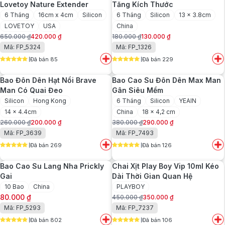
Lovetoy Nature Extender
Tăng Kích Thước
6 Tháng
16cm x 4cm
Silicon
6 Tháng
Silicon
13 x 3.8cm
LOVETOY
USA
China
650.000
₫
420.000
₫
180.000
₫
130.000
₫
Giá
Giá
Giá
Giá
Mã: FP_5324
Mã: FP_1326
gốc
hiện
gốc
hiện
Đã bán 85
Đã bán 229
là:
tại
là:
tại
5
out of 5
5
out of 5
650.000 ₫.
là:
180.000 ₫.
là:
Bao Đôn Dên Hạt Nổi Brave
Bao Cao Su Đôn Dên Max Man
420.000 ₫.
130.000 ₫.
Man Có Quai Đeo
Gân Siêu Mềm
Silicon
Hong Kong
6 Tháng
Silicon
YEAIN
14 x 4.4cm
China
18 x 4,2 cm
260.000
₫
200.000
₫
380.000
₫
290.000
₫
Giá
Giá
Giá
Giá
Mã: FP_3639
Mã: FP_7493
gốc
hiện
gốc
hiện
Đã bán 269
Đã bán 126
là:
tại
là:
tại
5
out of 5
5
out of 5
260.000 ₫.
là:
380.000 ₫.
là:
Bao Cao Su Lang Nha Prickly
Chai Xịt Play Boy Vip 10ml Kéo
200.000 ₫.
290.000 ₫.
Gai
Dài Thời Gian Quan Hệ
10 Bao
China
PLAYBOY
80.000
₫
450.000
₫
350.000
₫
Giá
Giá
Mã: FP_5293
Mã: FP_7237
gốc
hiện
Đã bán 802
Đã bán 106
là:
tại