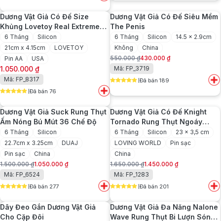
5
out of 5
720.000 ₫.
1.500.000 ₫.
là:
Dương Vật Giả Có Đế Size
Dương Vật Giả Có Đế Siêu Mềm
1.150.000 ₫.
Khủng Lovetoy Real Extreme
The Penis
8.5inch Có Rung
6 Tháng
Silicon
6 Tháng
Silicon
14.5 x 2.9cm
21cm x 4.15cm
LOVETOY
Không
China
550.000
₫
430.000
₫
Pin AA
USA
Giá
Giá
1.050.000
₫
Mã: FP_3719
gốc
hiện
Mã: FP_8317
Đã bán 189
là:
tại
5
out of 5
550.000 ₫.
là:
Đã bán 76
5
out of 5
430.000 ₫.
Dương Vật Giả Suck Rung Thụt
Dương Vật Giả Có Đế Knight
Ấm Nóng Bú Mút 36 Chế Độ
Tornado Rung Thụt Ngoáy
Điều Khiển Từ Xa
6 Tháng
Silicon
6 Tháng
Silicon
23 x 3,5 cm
22.7cm x 3.25cm
DUAJ
LOVING WORLD
Pin sạc
Pin sạc
China
China
1.500.000
₫
1.050.000
₫
1.650.000
₫
1.450.000
₫
Giá
Giá
Giá
Giá
Mã: FP_6524
Mã: FP_1283
gốc
hiện
gốc
hiện
Đã bán 277
Đã bán 201
là:
tại
là:
tại
5
out of 5
5
out of 5
1.500.000 ₫.
là:
1.650.000 ₫.
là:
Dây Đeo Gắn Dương Vật Giả
Dương Vật Giả Đa Năng Nalone
1.050.000 ₫.
1.450.000 ₫.
Cho Cặp Đôi
Wave Rung Thụt Bi Lượn Sóng