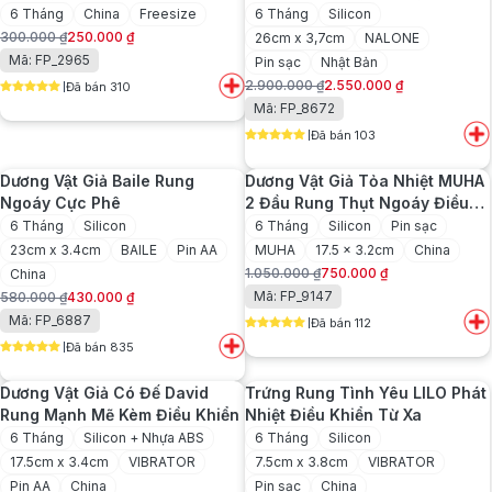
Tỏa Nhiệt
6 Tháng
China
Freesize
6 Tháng
Silicon
300.000
₫
250.000
₫
26cm x 3,7cm
NALONE
Giá
Giá
Mã: FP_2965
Pin sạc
Nhật Bản
gốc
hiện
2.900.000
₫
2.550.000
₫
Đã bán 310
là:
tại
Giá
Giá
5
out of 5
Mã: FP_8672
300.000 ₫.
là:
gốc
hiện
250.000 ₫.
Đã bán 103
là:
tại
5
out of 5
2.900.000 ₫.
là:
Dương Vật Giả Baile Rung
Dương Vật Giả Tỏa Nhiệt MUHA
2.550.000 ₫.
Ngoáy Cực Phê
2 Đầu Rung Thụt Ngoáy Điều
Khiển Từ Xa
6 Tháng
Silicon
6 Tháng
Silicon
Pin sạc
23cm x 3.4cm
BAILE
Pin AA
MUHA
17.5 x 3.2cm
China
1.050.000
₫
750.000
₫
China
Giá
Giá
Mã: FP_9147
580.000
₫
430.000
₫
gốc
hiện
Giá
Giá
Mã: FP_6887
Đã bán 112
là:
tại
gốc
hiện
5
out of 5
1.050.000 ₫.
là:
Đã bán 835
là:
tại
5
out of 5
750.000 ₫.
580.000 ₫.
là:
Dương Vật Giả Có Đế David
Trứng Rung Tình Yêu LILO Phát
430.000 ₫.
Rung Mạnh Mẽ Kèm Điều Khiển
Nhiệt Điều Khiển Từ Xa
6 Tháng
Silicon + Nhựa ABS
6 Tháng
Silicon
17.5cm x 3.4cm
VIBRATOR
7.5cm x 3.8cm
VIBRATOR
Pin AA
China
Pin sạc
China