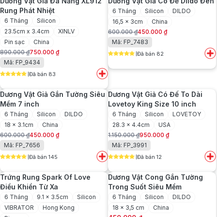
Dương Vật Giả Đa Năng XL912
Dương Vật Giả Có Đế Dildo Đen
250.000 ₫.
480.000 ₫.
Rung Phát Nhiệt
6 Tháng
Silicon
DILDO
6 Tháng
Silicon
16,5 x 3cm
China
23.5cm x 3.4cm
XINLV
600.000
₫
450.000
₫
Giá
Giá
Pin sạc
China
Mã: FP_7483
gốc
hiện
890.000
₫
750.000
₫
Đã bán 82
là:
tại
Giá
Giá
5
out of 5
Mã: FP_9434
600.000 ₫.
là:
gốc
hiện
450.000 ₫.
Đã bán 83
là:
tại
5
out of 5
890.000 ₫.
là:
Dương Vật Giả Gắn Tường Siêu
Dương Vật Giả Có Đế To Dài
750.000 ₫.
Mềm 7 inch
Lovetoy King Size 10 inch
6 Tháng
Silicon
DILDO
6 Tháng
Silicon
LOVETOY
18 x 3.1cm
China
28.3 x 4.4cm
USA
600.000
₫
450.000
₫
1.150.000
₫
950.000
₫
Giá
Giá
Giá
Giá
Mã: FP_7656
Mã: FP_3991
gốc
hiện
gốc
hiện
Đã bán 145
Đã bán 12
là:
tại
là:
tại
5
out of 5
5
out of 5
600.000 ₫.
là:
1.150.000 ₫.
là:
Trứng Rung Spark Of Love
Dương Vật Cong Gắn Tường
450.000 ₫.
950.000 ₫.
Điều Khiển Từ Xa
Trong Suốt Siêu Mềm
6 Tháng
9.1 x 3.5cm
Silicon
6 Tháng
Silicon
DILDO
VIBRATOR
Hong Kong
18 x 3,5 cm
China