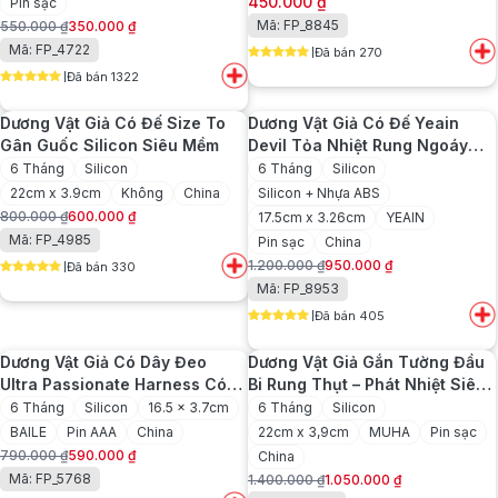
450.000
₫
Pin sạc
Mã: FP_8845
550.000
₫
350.000
₫
Giá
Giá
Mã: FP_4722
Đã bán 270
gốc
hiện
5
out of 5
Đã bán 1322
là:
tại
5
out of 5
550.000 ₫.
là:
Dương Vật Giả Có Đế Size To
Dương Vật Giả Có Đế Yeain
350.000 ₫.
Gân Guốc Silicon Siêu Mềm
Devil Tỏa Nhiệt Rung Ngoáy
Mạnh Mẽ
6 Tháng
Silicon
6 Tháng
Silicon
22cm x 3.9cm
Không
China
Silicon + Nhựa ABS
800.000
₫
600.000
₫
17.5cm x 3.26cm
YEAIN
Giá
Giá
Mã: FP_4985
Pin sạc
China
gốc
hiện
1.200.000
₫
950.000
₫
Đã bán 330
là:
tại
Giá
Giá
5
out of 5
Mã: FP_8953
800.000 ₫.
là:
gốc
hiện
600.000 ₫.
Đã bán 405
là:
tại
5
out of 5
1.200.000 ₫.
là:
Dương Vật Giả Có Dây Đeo
Dương Vật Giả Gắn Tường Đầu
950.000 ₫.
Ultra Passionate Harness Có
Bi Rung Thụt – Phát Nhiệt Siêu
Rung
Mềm
6 Tháng
Silicon
16.5 x 3.7cm
6 Tháng
Silicon
BAILE
Pin AAA
China
22cm x 3,9cm
MUHA
Pin sạc
790.000
₫
590.000
₫
China
Giá
Giá
Mã: FP_5768
1.400.000
₫
1.050.000
₫
gốc
hiện
Giá
Giá