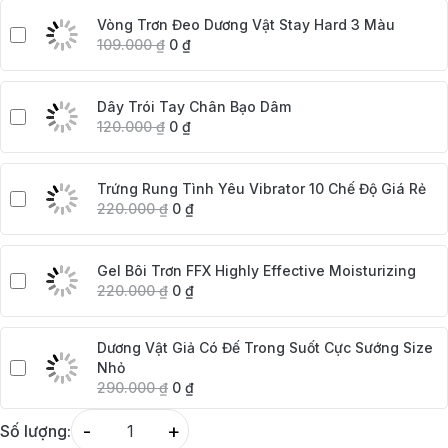
Vòng Trơn Đeo Dương Vật Stay Hard 3 Màu
109.000
₫
0
₫
Dây Trói Tay Chân Bạo Dâm
120.000
₫
0
₫
Trứng Rung Tình Yêu Vibrator 10 Chế Độ Giá Rẻ
220.000
₫
0
₫
Gel Bôi Trơn FFX Highly Effective Moisturizing
220.000
₫
0
₫
Dương Vật Giả Có Đế Trong Suốt Cực Sướng Size
Nhỏ
290.000
₫
0
₫
-
+
Số lượng:
Quantity