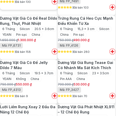
Mã: FP_7491
Đã bán 130
là:
tại
gốc
hiện
5
out of 5
790.000 ₫.
là:
Đã bán 103
là:
tại
5
out of 5
590.000 ₫.
1.400.000 ₫.
là:
Dương Vật Giả Có Đế Real Dildo
Trứng Rung Cá Heo Cực Mạnh
1.050.000 ₫.
Rung, Thụt, Phát Nhiệt
Điều Khiển Từ Xa
6 Tháng
Silicon
20.5 x 3.6cm
6 Tháng
15,3 x 3 cm
Silicon
YEAIN
Pin sạc
China
China
Pin sạc
1.650.000
₫
1.300.000
₫
750.000
₫
490.000
₫
Giá
Giá
Giá
Giá
Mã: FP_6731
Mã: FP_4126
gốc
hiện
gốc
hiện
Đã bán 158
Đã bán 280
là:
tại
là:
tại
5
out of 5
5
out of 5
1.650.000 ₫.
là:
750.000 ₫.
là:
Dương Vật Giả Có Đế Jelly
Dương Vật Giả Rung Tease Gai
1.300.000 ₫.
490.000 ₫.
Dildo 7 Màu
Có Nhánh Ma Sát Kích Thích
6 Tháng
Silicon
19.5 x 3.7cm
6 Tháng
Silicon
23 x 3.5cm
YEAIN
Không
China
Pin AAA
China
750.000
₫
550.000
₫
700.000
₫
530.000
₫
Giá
Giá
Giá
Giá
Mã: FP_4313
Mã: FP_3427
gốc
hiện
gốc
hiện
Đã bán 9
Đã bán 70
là:
tại
là:
tại
5
out of 5
5
out of 5
750.000 ₫.
là:
700.000 ₫.
là:
Lưỡi Liếm Rung Xoay 2 Đầu Đa
Dương Vật Giả Phát Nhiệt XL911
550.000 ₫.
530.000 ₫.
Năng 12 Chế Độ
– 12 Chế Độ Rung