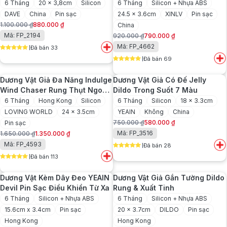
6 Tháng
20 x 3,8cm
Silicon
6 Tháng
Silicon + Nhựa ABS
DAVE
China
Pin sạc
24.5 x 3.6cm
XINLV
Pin sạc
1.100.000
₫
880.000
₫
China
Giá
Giá
Mã: FP_2194
920.000
₫
790.000
₫
gốc
hiện
Giá
Giá
Mã: FP_4662
Đã bán 33
là:
tại
gốc
hiện
5
out of 5
1.100.000 ₫.
là:
Đã bán 69
là:
tại
5
out of 5
880.000 ₫.
920.000 ₫.
là:
Dương Vật Giả Đa Năng Indulge
Dương Vật Giả Có Đế Jelly
790.000 ₫.
Wind Chaser Rung Thụt Ngoáy
Dildo Trong Suốt 7 Màu
360 Độ
6 Tháng
Hong Kong
Silicon
6 Tháng
Silicon
18 x 3.3cm
LOVING WORLD
24 x 3.5cm
YEAIN
Không
China
750.000
₫
580.000
₫
Pin sạc
Giá
Giá
Mã: FP_3516
1.650.000
₫
1.350.000
₫
gốc
hiện
Giá
Giá
Mã: FP_4593
Đã bán 28
là:
tại
gốc
hiện
5
out of 5
750.000 ₫.
là:
Đã bán 113
là:
tại
5
out of 5
580.000 ₫.
1.650.000 ₫.
là:
Dương Vật Kèm Dây Đeo YEAIN
Dương Vật Giả Gắn Tường Dildo
1.350.000 ₫.
Devil Pin Sạc Điều Khiển Từ Xa
Rung & Xuất Tinh
6 Tháng
Silicon + Nhựa ABS
6 Tháng
Silicon + Nhựa ABS
15.6cm x 3.4cm
Pin sạc
20 x 3.7cm
DILDO
Pin sạc
Hong Kong
Hong Kong