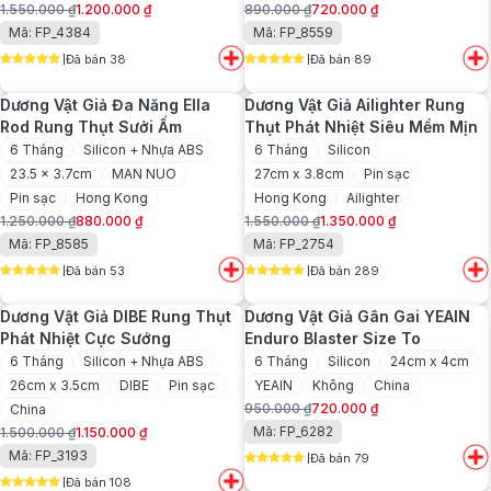
1.550.000
₫
1.200.000
₫
890.000
₫
720.000
₫
Giá
Giá
Giá
Giá
Mã: FP_4384
Mã: FP_8559
gốc
hiện
gốc
hiện
Đã bán 38
Đã bán 89
là:
tại
là:
tại
5
out of 5
5
out of 5
1.550.000 ₫.
là:
890.000 ₫.
là:
Dương Vật Giả Đa Năng Ella
Dương Vật Giả Ailighter Rung
1.200.000 ₫.
720.000 ₫.
Rod Rung Thụt Sưởi Ấm
Thụt Phát Nhiệt Siêu Mềm Mịn
6 Tháng
Silicon + Nhựa ABS
6 Tháng
Silicon
23.5 x 3.7cm
MAN NUO
27cm x 3.8cm
Pin sạc
Pin sạc
Hong Kong
Hong Kong
Ailighter
1.250.000
₫
880.000
₫
1.550.000
₫
1.350.000
₫
Giá
Giá
Giá
Giá
Mã: FP_8585
Mã: FP_2754
gốc
hiện
gốc
hiện
Đã bán 53
Đã bán 289
là:
tại
là:
tại
5
out of 5
5
out of 5
1.250.000 ₫.
là:
1.550.000 ₫.
là:
Dương Vật Giả DIBE Rung Thụt
Dương Vật Giả Gân Gai YEAIN
880.000 ₫.
1.350.000 ₫.
Phát Nhiệt Cực Sướng
Enduro Blaster Size To
6 Tháng
Silicon + Nhựa ABS
6 Tháng
Silicon
24cm x 4cm
26cm x 3.5cm
DIBE
Pin sạc
YEAIN
Không
China
950.000
₫
720.000
₫
China
Giá
Giá
Mã: FP_6282
1.500.000
₫
1.150.000
₫
gốc
hiện
Giá
Giá
Mã: FP_3193
Đã bán 79
là:
tại
gốc
hiện
5
out of 5
950.000 ₫.
là:
Đã bán 108
là:
tại