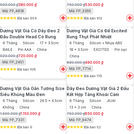
500.000
₫
380.000
₫
750.000
₫
530.000
₫
Giá
Giá
Giá
Giá
Mã: FP_4818
Mã: FP_3355
gốc
hiện
gốc
hiện
Đã bán 954
Đã bán 912
là:
tại
là:
tại
5
out of 5
5
out of 5
500.000 ₫.
là:
750.000 ₫.
là:
Dương Vật Giả Có Dây Đeo 2
Dương Vật Giả Có Đế Excited
380.000 ₫.
530.000 ₫.
Đầu Double Head Có Rung
Rung Thụt Phát Nhiệt
6 Tháng
Silicon
17 x 3.5cm
6 Tháng
Silicon + Nhựa ABS
BAILE
Pin AAA
China
18 x 3.5cm
EXCITED
Pin sạc
920.000
₫
720.000
₫
China
Giá
Giá
Mã: FP_2451
680.000
₫
490.000
₫
gốc
hiện
Giá
Giá
Mã: FP_7714
Đã bán 108
là:
tại
gốc
hiện
5
out of 5
920.000 ₫.
là:
Đã bán 179
là:
tại
5
out of 5
720.000 ₫.
680.000 ₫.
là:
Dương Vật Giả Gắn Tường Size
Dây Đeo Dương Vật Giả 2 Đầu
490.000 ₫.
Siêu Khủng Màu Đen
Kết Hợp Tăng Khoái Cảm
6 Tháng
Silicon
26.5 x 4.5cm
6 Tháng
Silicon
JIUAI
Không
China
13 x 3 cm
China
1.500.000
₫
1.150.000
₫
750.000
₫
650.000
₫
Giá
Giá
Giá
Giá
Mã: FP_7331
Mã: FP_9474
gốc
hiện
gốc
hiện
Đã bán 6
Đã bán 52
là:
tại
là:
tại
5
out of 5
5
out of 5