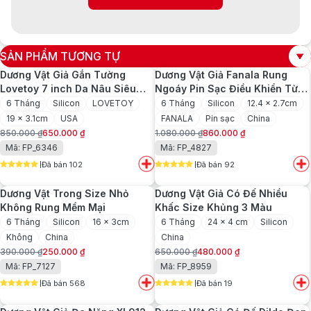
SẢN PHẨM TƯƠNG TỰ
Dương Vật Giả Gắn Tường
Dương Vật Giả Fanala Rung
Lovetoy 7 inch Da Nâu Siêu
Ngoáy Pin Sạc Điều Khiển Từ
Mềm
Xa
6 Tháng
Silicon
LOVETOY
6 Tháng
Silicon
12.4 x 2.7cm
19 x 3.1cm
USA
FANALA
Pin sạc
China
850.000
₫
650.000
₫
1.080.000
₫
860.000
₫
Giá
Giá
Giá
Giá
Mã: FP_6346
Mã: FP_4827
gốc
hiện
gốc
hiện
Đã bán 102
Đã bán 92
là:
tại
là:
tại
5
out of 5
5
out of 5
850.000 ₫.
là:
1.080.000 ₫.
là:
Dương Vật Trong Size Nhỏ
Dương Vật Giả Có Đế Nhiều
650.000 ₫.
860.000 ₫.
Không Rung Mềm Mại
Khấc Size Khủng 3 Màu
6 Tháng
Silicon
16 x 3cm
6 Tháng
24 x 4 cm
Silicon
Không
China
China
390.000
₫
250.000
₫
650.000
₫
480.000
₫
Giá
Giá
Giá
Giá
Mã: FP_7127
Mã: FP_8959
gốc
hiện
gốc
hiện
Đã bán 568
Đã bán 19
là:
tại
là:
tại
5
out of 5
5
out of 5
390.000 ₫.
là:
650.000 ₫.
là: