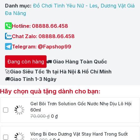
Danh mục:
Đồ Chơi Tình Yêu Nữ - Les
,
Dương Vật Giả
Đa Năng
Hotline: 08888.66.458
Chat Zalo: 08888.66.458
Telegram: @Fapshop99
Đang còn hàng
🚛 Giao Hàng Toàn Quốc
🚀
Giao Siêu Tốc 1h tại Hà Nội & Hồ Chí Mính
🚚
Giao Tỉnh 1-3 Ngày
Hãy chọn quà tặng dành cho bạn:
Gel Bôi Trơn Solution Gốc Nước Nhẹ Dịu Lô Hội
60ml
70.000
₫
0
₫
Vòng Bi Đeo Dương Vật Stay Hard Trong Suốt