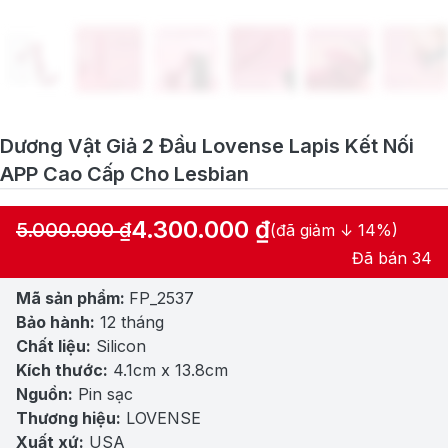
Dương Vật Giả 2 Đầu Lovense Lapis Kết Nối
APP Cao Cấp Cho Lesbian
4.300.000
₫
5.000.000
₫
(đã giảm ↓ 14%)
Giá
Giá
Đã bán 34
gốc
hiện
Mã sản phẩm:
FP_2537
là:
tại
Bảo hành:
12 tháng
5.000.000 ₫.
là:
Chất liệu:
Silicon
4.300.000 ₫.
Kích thước:
4.1cm x 13.8cm
Nguồn:
Pin sạc
Thương hiệu:
LOVENSE
Xuất xứ:
USA