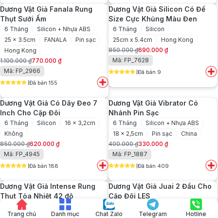
1.500.000 ₫.
là:
750.000 ₫.
là:
Dương Vật Giả Fanala Rung
Dương Vật Giả Silicon Có Đế
1.150.000 ₫.
650.000 ₫.
Thụt Sưởi Ấm
Size Cực Khủng Màu Đen
6 Tháng
Silicon + Nhựa ABS
6 Tháng
Silicon
25 x 3.5cm
FANALA
Pin sạc
25cm x 5.4cm
Hong Kong
850.000
₫
690.000
₫
Hong Kong
Giá
Giá
Mã: FP_7628
1.100.000
₫
770.000
₫
gốc
hiện
Giá
Giá
Mã: FP_2966
Đã bán 9
là:
tại
gốc
hiện
5
out of 5
850.000 ₫.
là:
Đã bán 155
là:
tại
5
out of 5
690.000 ₫.
1.100.000 ₫.
là:
Dương Vật Giả Có Dây Đeo 7
Dương Vật Giả Vibrator Có
770.000 ₫.
Inch Cho Cặp Đôi
Nhánh Pin Sạc
6 Tháng
Silicon
16 x 3,2cm
6 Tháng
Silicon + Nhựa ABS
Không
18 x 2,5cm
Pin sạc
China
850.000
₫
620.000
₫
400.000
₫
330.000
₫
Giá
Giá
Giá
Giá
Mã: FP_4945
Mã: FP_1887
gốc
hiện
gốc
hiện
Đã bán 188
Đã bán 409
là:
tại
là:
tại
5
out of 5
5
out of 5
850.000 ₫.
là:
400.000 ₫.
là:
Dương Vật Giả Intense Rung
Dương Vật Giả Juai 2 Đầu Cho
620.000 ₫.
330.000 ₫.
Thụt Tỏa Nhiệt 42 độ
Cặp Đôi LES
6 Tháng
Silicon + Nhựa ABS
6 Tháng
Silicon
JIUAI
Trang chủ
Danh mục
Chat Zalo
Telegram
Hotline
26.5 x 3.9cm
YUNMAN
37 x 3.7 x 3cm
Hong Kong