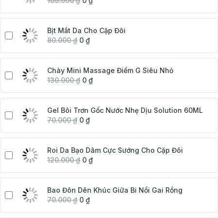
109.000
₫
0
₫
Bịt Mắt Da Cho Cặp Đôi
80.000
₫
0
₫
Chày Mini Massage Điểm G Siêu Nhỏ
130.000
₫
0
₫
Gel Bôi Trơn Gốc Nước Nhẹ Dịu Solution 60ML
70.000
₫
0
₫
Roi Da Bạo Dâm Cực Sướng Cho Cặp Đôi
120.000
₫
0
₫
Bao Đôn Dên Khúc Giữa Bi Nổi Gai Rồng
70.000
₫
0
₫