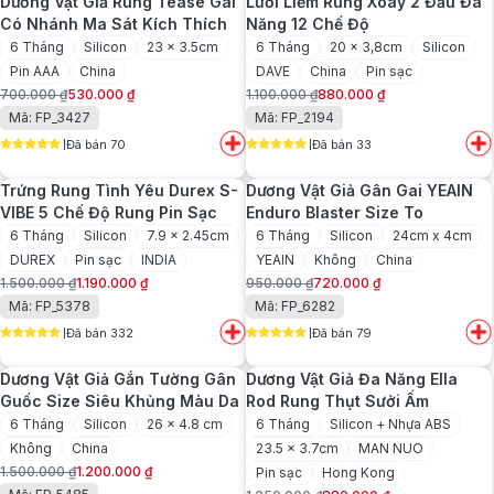
Dương Vật Giả Rung Tease Gai
Lưỡi Liếm Rung Xoay 2 Đầu Đa
1.200.000 ₫.
770.000 ₫.
Có Nhánh Ma Sát Kích Thích
Năng 12 Chế Độ
6 Tháng
Silicon
23 x 3.5cm
6 Tháng
20 x 3,8cm
Silicon
Pin AAA
China
DAVE
China
Pin sạc
700.000
₫
530.000
₫
1.100.000
₫
880.000
₫
Giá
Giá
Giá
Giá
Mã: FP_3427
Mã: FP_2194
gốc
hiện
gốc
hiện
Đã bán 70
Đã bán 33
là:
tại
là:
tại
5
out of 5
5
out of 5
700.000 ₫.
là:
1.100.000 ₫.
là:
Trứng Rung Tình Yêu Durex S-
Dương Vật Giả Gân Gai YEAIN
530.000 ₫.
880.000 ₫.
VIBE 5 Chế Độ Rung Pin Sạc
Enduro Blaster Size To
6 Tháng
Silicon
7.9 x 2.45cm
6 Tháng
Silicon
24cm x 4cm
DUREX
Pin sạc
INDIA
YEAIN
Không
China
1.500.000
₫
1.190.000
₫
950.000
₫
720.000
₫
Giá
Giá
Giá
Giá
Mã: FP_5378
Mã: FP_6282
gốc
hiện
gốc
hiện
Đã bán 332
Đã bán 79
là:
tại
là:
tại
5
out of 5
5
out of 5
1.500.000 ₫.
là:
950.000 ₫.
là:
Dương Vật Giả Gắn Tường Gân
Dương Vật Giả Đa Năng Ella
1.190.000 ₫.
720.000 ₫.
Guốc Size Siêu Khủng Màu Da
Rod Rung Thụt Sưởi Ấm
6 Tháng
Silicon
26 x 4.8 cm
6 Tháng
Silicon + Nhựa ABS
Không
China
23.5 x 3.7cm
MAN NUO
1.500.000
₫
1.200.000
₫
Pin sạc
Hong Kong
Giá
Giá