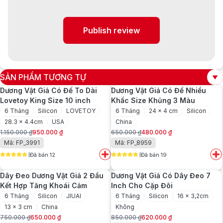
Publish review
SẢN PHẨM TƯƠNG TỰ
Dương Vật Giả Có Đế To Dài
Dương Vật Giả Có Đế Nhiều
Lovetoy King Size 10 inch
Khấc Size Khủng 3 Màu
6 Tháng
Silicon
LOVETOY
6 Tháng
24 x 4 cm
Silicon
28.3 x 4.4cm
USA
China
1.150.000
₫
950.000
₫
650.000
₫
480.000
₫
Giá
Giá
Giá
Giá
Mã: FP_3991
Mã: FP_8959
gốc
hiện
gốc
hiện
Đã bán 12
Đã bán 19
là:
tại
là:
tại
5
out of 5
5
out of 5
1.150.000 ₫.
là:
650.000 ₫.
là:
Dây Đeo Dương Vật Giả 2 Đầu
Dương Vật Giả Có Dây Đeo 7
950.000 ₫.
480.000 ₫.
Kết Hợp Tăng Khoái Cảm
Inch Cho Cặp Đôi
6 Tháng
Silicon
JIUAI
6 Tháng
Silicon
16 x 3,2cm
13 x 3 cm
China
Không
750.000
₫
650.000
₫
850.000
₫
620.000
₫
Giá
Giá
Giá
Giá