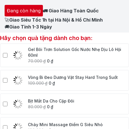
Đang còn hàng
🚛 Giao Hàng Toàn Quốc
🚀
Giao Siêu Tốc 1h tại Hà Nội & Hồ Chí Mính
🚚
Giao Tỉnh 1-3 Ngày
Hãy chọn quà tặng dành cho bạn:
Gel Bôi Trơn Solution Gốc Nước Nhẹ Dịu Lô Hội
60ml
70.000
₫
0
₫
Vòng Bi Đeo Dương Vật Stay Hard Trong Suốt
109.000
₫
0
₫
Bịt Mắt Da Cho Cặp Đôi
80.000
₫
0
₫
Chày Mini Massage Điểm G Siêu Nhỏ