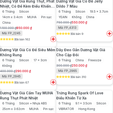
Dương Vật Giả Rung Thụt, Phát
Dương Vật Giả Có Đế Jelly
1.350.000 ₫.
Nhiệt, Có Đế Kèm Điều Khiển
Dildo 7 Màu
Từ Xa MUHA
6 Tháng
Silicon
6 Tháng
Silicon
19.5 x 3.7cm
14cm x 3.4cm
MUHA
Pin sạc
YEAIN
Không
China
750.000
₫
550.000
₫
China
Giá
Giá
Mã: FP_4313
1.100.000
₫
850.000
₫
gốc
hiện
Giá
Giá
Mã: FP_2245
Đã bán 9
là:
tại
gốc
hiện
5
out of 5
750.000 ₫.
là:
Đã bán 162
là:
tại
5
out of 5
550.000 ₫.
1.100.000 ₫.
là:
Dương Vật Giả Có Đế Siêu Mềm
Dây Đeo Gắn Dương Vật Giả
850.000 ₫.
Không Rung
Cho Cặp Đôi
6 Tháng
Silicon
17 x 3cm
6 Tháng
China
Freesize
300.000
₫
250.000
₫
Không
Giá
Giá
Mã: FP_2965
400.000
₫
290.000
₫
gốc
hiện
Giá
Giá
Mã: FP_2945
Đã bán 310
là:
tại
gốc
hiện
5
out of 5
300.000 ₫.
là:
Đã bán 67
là:
tại
5
out of 5
250.000 ₫.
400.000 ₫.
là:
Dương Vật Giả Cầm Tay MUHA
Trứng Rung Spark Of Love
290.000 ₫.
Rung Thụt Phát Nhiệt
Điều Khiển Từ Xa
6 Tháng
Silicon + Nhựa ABS
6 Tháng
9.1 x 3.5cm
Silicon
25cm x 3.62cm
MUHA
Pin sạc
VIBRATOR
Hong Kong