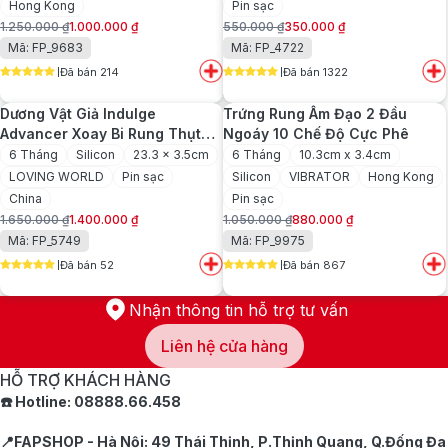
Hong Kong
Pin sạc
1.250.000
₫
1.000.000
₫
550.000
₫
350.000
₫
Giá
Giá
Giá
Giá
Mã: FP_9683
Mã: FP_4722
gốc
hiện
gốc
hiện
Đã bán 214
Đã bán 1322
là:
tại
là:
tại
5
out of 5
5
out of 5
1.250.000 ₫.
là:
550.000 ₫.
là:
Dương Vật Giả Indulge
Trứng Rung Âm Đạo 2 Đầu
1.000.000 ₫.
350.000 ₫.
Advancer Xoay Bi Rung Thụt
Ngoáy 10 Chế Độ Cực Phê
Ngoáy
6 Tháng
Silicon
23.3 x 3.5cm
6 Tháng
10.3cm x 3.4cm
LOVING WORLD
Pin sạc
Silicon
VIBRATOR
Hong Kong
China
Pin sạc
1.650.000
₫
1.400.000
₫
1.050.000
₫
880.000
₫
Giá
Giá
Giá
Giá
Mã: FP_5749
Mã: FP_9975
gốc
hiện
gốc
hiện
Đã bán 52
Đã bán 867
là:
tại
là:
tại
5
out of 5
5
out of 5
1.650.000 ₫.
là:
1.050.000 ₫.
là:
1.400.000 ₫.
880.000 ₫.
Nhận thông tin hỗ trợ tư vấn
Liên hệ cửa hàng
HỖ TRỢ KHÁCH HÀNG
☎️ Hotline: 08888.66.458
📍FAPSHOP - Hà Nội: 49 Thái Thịnh, P.Thịnh Quang, Q.Đống Đa