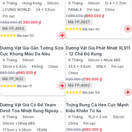
360 Độ
Xa
6 Tháng
Hong Kong
Silicon
6 Tháng
Silicon
12.4 x 2.7cm
LOVING WORLD
24 x 3.5cm
FANALA
Pin sạc
China
1.080.000
₫
860.000
₫
Pin sạc
Giá
Giá
Mã: FP_4827
1.650.000
₫
1.350.000
₫
gốc
hiện
Giá
Giá
Mã: FP_4593
Đã bán 92
là:
tại
gốc
hiện
5
out of 5
1.080.000 ₫.
là:
Đã bán 113
là:
tại
5
out of 5
860.000 ₫.
1.650.000 ₫.
là:
Dương Vật Giả Gắn Tường Size
Dương Vật Giả Phát Nhiệt XL911
1.350.000 ₫.
Cực Khủng Màu Da Nâu
– 12 Chế Độ Rung
6 Tháng
Silicon
6 Tháng
Silicon + Nhựa ABS
25cm x 5.4cm
Không
China
24.5 x 3.6cm
XINLV
Pin sạc
850.000
₫
690.000
₫
China
Giá
Giá
Mã: FP_1832
920.000
₫
790.000
₫
gốc
hiện
Giá
Giá
Mã: FP_4662
Đã bán 11
là:
tại
gốc
hiện
5
out of 5
850.000 ₫.
là:
Đã bán 69
là:
tại
5
out of 5
690.000 ₫.
920.000 ₫.
là:
Dương Vật Giả Có Đế Yeain
Trứng Rung Cá Heo Cực Mạnh
790.000 ₫.
Devil Tỏa Nhiệt Rung Ngoáy
Điều Khiển Từ Xa
Mạnh Mẽ
6 Tháng
Silicon
6 Tháng
15,3 x 3 cm
Silicon
Silicon + Nhựa ABS
China
Pin sạc
750.000
₫
490.000
₫
17.5cm x 3.26cm
YEAIN