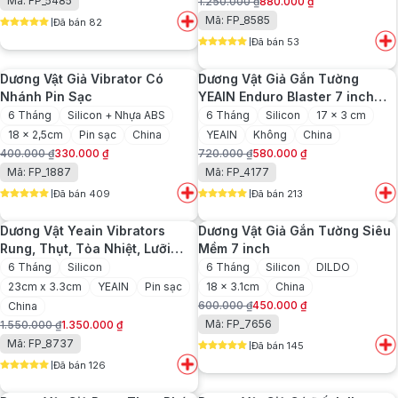
Mã: FP_5485
1.250.000
₫
880.000
₫
gốc
hiện
Giá
Giá
Mã: FP_8585
Đã bán 82
là:
tại
gốc
hiện
5
out of 5
1.500.000 ₫.
là:
Đã bán 53
là:
tại
5
out of 5
1.200.000 ₫.
1.250.000 ₫.
là:
Dương Vật Giả Vibrator Có
Dương Vật Giả Gắn Tường
880.000 ₫.
Nhánh Pin Sạc
YEAIN Enduro Blaster 7 inch
Siêu Mềm Mịn
6 Tháng
Silicon + Nhựa ABS
6 Tháng
Silicon
17 x 3 cm
18 x 2,5cm
Pin sạc
China
YEAIN
Không
China
400.000
₫
330.000
₫
720.000
₫
580.000
₫
Giá
Giá
Giá
Giá
Mã: FP_1887
Mã: FP_4177
gốc
hiện
gốc
hiện
Đã bán 409
Đã bán 213
là:
tại
là:
tại
5
out of 5
5
out of 5
400.000 ₫.
là:
720.000 ₫.
là:
Dương Vật Yeain Vibrators
Dương Vật Giả Gắn Tường Siêu
330.000 ₫.
580.000 ₫.
Rung, Thụt, Tỏa Nhiệt, Lưỡi
Mềm 7 inch
Liếm Đa Năng
6 Tháng
Silicon
6 Tháng
Silicon
DILDO
23cm x 3.3cm
YEAIN
Pin sạc
18 x 3.1cm
China
600.000
₫
450.000
₫
China
Giá
Giá
Mã: FP_7656
1.550.000
₫
1.350.000
₫
gốc
hiện
Giá
Giá
Mã: FP_8737
Đã bán 145
là:
tại
gốc
hiện
5
out of 5
600.000 ₫.
là:
Đã bán 126
là:
tại
5
out of 5
450.000 ₫.
1.550.000 ₫.
là: