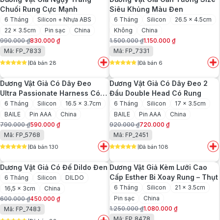
720.000 ₫.
Chuối Rung Cực Mạnh
Siêu Khủng Màu Đen
6 Tháng
Silicon + Nhựa ABS
6 Tháng
Silicon
26.5 x 4.5cm
22 x 3.5cm
Pin sạc
China
Không
China
990.000
₫
830.000
₫
1.500.000
₫
1.150.000
₫
Giá
Giá
Giá
Giá
Mã: FP_7833
Mã: FP_7331
gốc
hiện
gốc
hiện
Đã bán 28
Đã bán 6
là:
tại
là:
tại
5
out of 5
5
out of 5
990.000 ₫.
là:
1.500.000 ₫.
là:
Dương Vật Giả Có Dây Đeo
Dương Vật Giả Có Dây Đeo 2
830.000 ₫.
1.150.000 ₫.
Ultra Passionate Harness Có
Đầu Double Head Có Rung
Rung
6 Tháng
Silicon
16.5 x 3.7cm
6 Tháng
Silicon
17 x 3.5cm
BAILE
Pin AAA
China
BAILE
Pin AAA
China
790.000
₫
590.000
₫
920.000
₫
720.000
₫
Giá
Giá
Giá
Giá
Mã: FP_5768
Mã: FP_2451
gốc
hiện
gốc
hiện
Đã bán 130
Đã bán 108
là:
tại
là:
tại
5
out of 5
5
out of 5
790.000 ₫.
là:
920.000 ₫.
là:
Dương Vật Giả Có Đế Dildo Đen
Dương Vật Giả Kèm Lưỡi Cao
590.000 ₫.
720.000 ₫.
Cấp Esther Bi Xoay Rung – Thụt
6 Tháng
Silicon
DILDO
6 Tháng
Silicon
21 x 3.5cm
16,5 x 3cm
China
Pin sạc
China
600.000
₫
450.000
₫
Giá
Giá
1.250.000
₫
1.080.000
₫
Mã: FP_7483
gốc
hiện
Giá
Giá
Mã: FP_8478