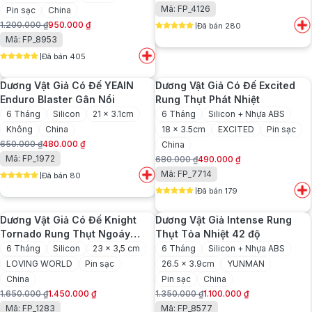
Giá
Giá
Mã: FP_4126
Pin sạc
China
gốc
hiện
1.200.000
₫
950.000
₫
Đã bán 280
là:
tại
Giá
Giá
5
out of 5
Mã: FP_8953
750.000 ₫.
là:
gốc
hiện
490.000 ₫.
Đã bán 405
là:
tại
5
out of 5
1.200.000 ₫.
là:
Dương Vật Giả Có Đế YEAIN
Dương Vật Giả Có Đế Excited
950.000 ₫.
Enduro Blaster Gân Nổi
Rung Thụt Phát Nhiệt
6 Tháng
Silicon
21 x 3.1cm
6 Tháng
Silicon + Nhựa ABS
Không
China
18 x 3.5cm
EXCITED
Pin sạc
650.000
₫
480.000
₫
China
Giá
Giá
Mã: FP_1972
680.000
₫
490.000
₫
gốc
hiện
Giá
Giá
Mã: FP_7714
Đã bán 80
là:
tại
gốc
hiện
5
out of 5
650.000 ₫.
là:
Đã bán 179
là:
tại
5
out of 5
480.000 ₫.
680.000 ₫.
là:
Dương Vật Giả Có Đế Knight
Dương Vật Giả Intense Rung
490.000 ₫.
Tornado Rung Thụt Ngoáy
Thụt Tỏa Nhiệt 42 độ
Điều Khiển Từ Xa
6 Tháng
Silicon
23 x 3,5 cm
6 Tháng
Silicon + Nhựa ABS
LOVING WORLD
Pin sạc
26.5 x 3.9cm
YUNMAN
China
Pin sạc
China
1.650.000
₫
1.450.000
₫
1.350.000
₫
1.100.000
₫
Giá
Giá
Giá
Giá
Mã: FP_1283
Mã: FP_8577