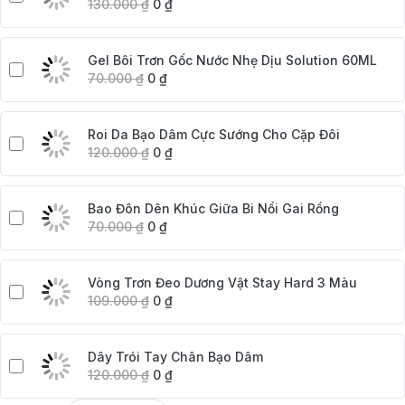
130.000
₫
0
₫
Gel Bôi Trơn Gốc Nước Nhẹ Dịu Solution 60ML
70.000
₫
0
₫
Roi Da Bạo Dâm Cực Sướng Cho Cặp Đôi
120.000
₫
0
₫
Bao Đôn Dên Khúc Giữa Bi Nổi Gai Rồng
70.000
₫
0
₫
Vòng Trơn Đeo Dương Vật Stay Hard 3 Màu
109.000
₫
0
₫
Dây Trói Tay Chân Bạo Dâm
120.000
₫
0
₫