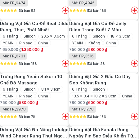
Mã: FP_9474
Mã: FP_4945
gốc
hiện
gốc
hiện
Đã bán 52
Đã bán 188
là:
tại
là:
tại
5
out of 5
5
out of 5
750.000 ₫.
là:
850.000 ₫.
là:
Dương Vật Giả Có Đế Real Dildo
Dương Vật Giả Có Đế Jelly
650.000 ₫.
620.000 ₫.
Rung, Thụt, Phát Nhiệt
Dildo Trong Suốt 7 Màu
6 Tháng
Silicon
20.5 x 3.6cm
6 Tháng
Silicon
18 x 3.3cm
YEAIN
Pin sạc
China
YEAIN
Không
China
1.650.000
₫
1.350.000
₫
750.000
₫
580.000
₫
Giá
Giá
Giá
Giá
Mã: FP_6731
Mã: FP_3516
gốc
hiện
gốc
hiện
Đã bán 158
Đã bán 28
là:
tại
là:
tại
5
out of 5
5
out of 5
1.650.000 ₫.
là:
750.000 ₫.
là:
Trứng Rung Yeain Sakura 10
Dương Vật Giả 2 Đầu Có Dây
1.350.000 ₫.
580.000 ₫.
Chế Độ Massage
Đeo Không Rung
6 Tháng
Silicon
8.1 x 3.1cm
6 Tháng
Silicon
YEAIN
Pin sạc
China
13.5 x 3.4 x 10.2 x 2.8cm
China
750.000
₫
580.000
₫
780.000
₫
600.000
₫
Giá
Giá
Giá
Giá
Mã: FP_2978
Mã: FP_1278
gốc
hiện
gốc
hiện
Đã bán 78
Đã bán 156
là:
tại
là:
tại
5
out of 5
5
out of 5
750.000 ₫.
là:
780.000 ₫.
là:
Dương Vật Giả Đa Năng Indulge
Dương Vật Giả Fanala Rung
580.000 ₫.
600.000 ₫.
Wind Chaser Rung Thụt Ngoáy
Ngoáy Pin Sạc Điều Khiển Từ