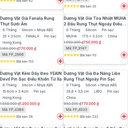
Đã bán 82
là:
tại
gốc
hiện
5
out of 5
Đã bán 25
600.000 ₫.
là:
là:
tại
5
out of 5
450.000 ₫.
1.250.000 ₫.
là:
Dương Vật Giả Fanala Rung
Dương Vật Giả Tỏa Nhiệt MUHA
1.080.000 ₫.
Thụt Sưởi Ấm
2 Đầu Rung Thụt Ngoáy Điều
Khiển Từ Xa
6 Tháng
Silicon + Nhựa ABS
6 Tháng
Silicon
Pin sạc
25 x 3.5cm
FANALA
Pin sạc
MUHA
17.5 x 3.2cm
China
1.050.000
₫
750.000
₫
Hong Kong
Giá
Giá
Mã: FP_9147
1.100.000
₫
770.000
₫
gốc
hiện
Giá
Giá
Mã: FP_2966
Đã bán 112
là:
tại
gốc
hiện
5
out of 5
1.050.000 ₫.
là:
Đã bán 155
là:
tại
5
out of 5
750.000 ₫.
1.100.000 ₫.
là:
Dương Vật Kèm Dây Đeo YEAIN
Dương Vật Giả Đa Năng Libo
770.000 ₫.
Devil Pin Sạc Điều Khiển Từ Xa
Rung Thụt Ngoáy Pin Sạc
6 Tháng
Silicon + Nhựa ABS
6 Tháng
Silicon + Nhựa ABS
15.6cm x 3.4cm
Pin sạc
26,6 x 3,5 cm
LIBO
Pin sạc
Hong Kong
China
1.550.000
₫
1.200.000
₫
950.000
₫
770.000
₫
Giá
Giá
Giá
Giá
Mã: FP_4384
Mã: FP_4533
gốc
hiện
gốc
hiện
Đã bán 38
Đã bán 232
là:
tại
là:
tại
5
out of 5
5
out of 5
1.550.000 ₫.
là:
950.000 ₫.
là: