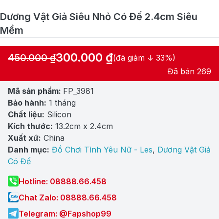
Dương Vật Giả Siêu Nhỏ Có Đế 2.4cm Siêu
Mềm
300.000
₫
450.000
₫
(đã giảm ↓ 33%)
Giá
Giá
Đã bán 269
gốc
hiện
Mã sản phẩm:
FP_3981
là:
tại
Bảo hành:
1 tháng
450.000 ₫.
là:
Chất liệu:
Silicon
300.000 ₫.
Kích thước:
13.2cm x 2.4cm
Xuất xứ:
China
Danh mục:
Đồ Chơi Tình Yêu Nữ - Les
,
Dương Vật Giả
Có Đế
Hotline: 08888.66.458
Chat Zalo: 08888.66.458
Telegram: @Fapshop99