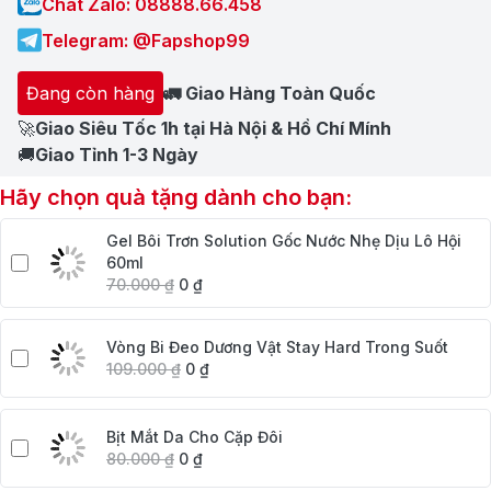
Chat Zalo: 08888.66.458
Telegram: @Fapshop99
Đang còn hàng
🚛 Giao Hàng Toàn Quốc
🚀
Giao Siêu Tốc 1h tại Hà Nội & Hồ Chí Mính
🚚
Giao Tỉnh 1-3 Ngày
Hãy chọn quà tặng dành cho bạn:
Gel Bôi Trơn Solution Gốc Nước Nhẹ Dịu Lô Hội
60ml
70.000
₫
0
₫
Vòng Bi Đeo Dương Vật Stay Hard Trong Suốt
109.000
₫
0
₫
Bịt Mắt Da Cho Cặp Đôi
80.000
₫
0
₫