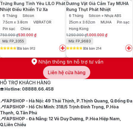
Trứng Rung Tình Yêu LILO Phát
Dương Vật Giả Cầm Tay MUHA
1.200.000 ₫.
550.000 ₫.
Nhiệt Điều Khiển Từ Xa
Rung Thụt Phát Nhiệt
6 Tháng
Silicon
6 Tháng
Silicon + Nhựa ABS
7.5cm x 3.8cm
VIBRATOR
25cm x 3.62cm
MUHA
Pin sạc
Pin sạc
China
Hong Kong
750.000
₫
530.000
₫
1.250.000
₫
1.000.000
₫
Giá
Giá
Giá
Giá
Mã: FP_3355
Mã: FP_9683
gốc
hiện
gốc
hiện
Đã bán 912
Đã bán 214
là:
tại
là:
tại
5
out of 5
5
out of 5
750.000 ₫.
là:
1.250.000 ₫.
là:
530.000 ₫.
1.000.000 ₫.
Nhận thông tin hỗ trợ tư vấn
Liên hệ cửa hàng
HỖ TRỢ KHÁCH HÀNG
☎️ Hotline: 08888.66.458
📍FAPSHOP - Hà Nội: 49 Thái Thịnh, P.Thịnh Quang, Q.Đống Đa
📍FAPSHOP - Hồ Chí Minh: 318/5 Trịnh Đình Trọng, P.Hòa
Thạnh, Q.Tân Phú
📍FAPSHOP - Đà Nẵng: 12 Võ Duy Dương, P.Hòa Hiệp Nam,
Q.Liên Chiểu