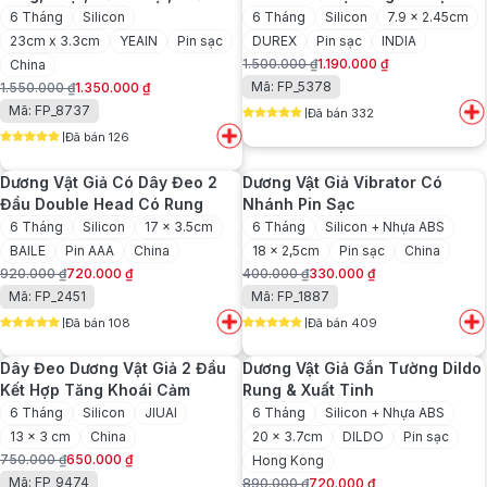
Liếm Đa Năng
6 Tháng
Silicon
6 Tháng
Silicon
7.9 x 2.45cm
23cm x 3.3cm
YEAIN
Pin sạc
DUREX
Pin sạc
INDIA
1.500.000
₫
1.190.000
₫
China
Giá
Giá
Mã: FP_5378
1.550.000
₫
1.350.000
₫
gốc
hiện
Giá
Giá
Mã: FP_8737
Đã bán 332
là:
tại
gốc
hiện
5
out of 5
1.500.000 ₫.
là:
Đã bán 126
là:
tại
5
out of 5
1.190.000 ₫.
1.550.000 ₫.
là:
Dương Vật Giả Có Dây Đeo 2
Dương Vật Giả Vibrator Có
1.350.000 ₫.
Đầu Double Head Có Rung
Nhánh Pin Sạc
6 Tháng
Silicon
17 x 3.5cm
6 Tháng
Silicon + Nhựa ABS
BAILE
Pin AAA
China
18 x 2,5cm
Pin sạc
China
920.000
₫
720.000
₫
400.000
₫
330.000
₫
Giá
Giá
Giá
Giá
Mã: FP_2451
Mã: FP_1887
gốc
hiện
gốc
hiện
Đã bán 108
Đã bán 409
là:
tại
là:
tại
5
out of 5
5
out of 5
920.000 ₫.
là:
400.000 ₫.
là:
Dây Đeo Dương Vật Giả 2 Đầu
Dương Vật Giả Gắn Tường Dildo
720.000 ₫.
330.000 ₫.
Kết Hợp Tăng Khoái Cảm
Rung & Xuất Tinh
6 Tháng
Silicon
JIUAI
6 Tháng
Silicon + Nhựa ABS
13 x 3 cm
China
20 x 3.7cm
DILDO
Pin sạc
750.000
₫
650.000
₫
Hong Kong
Giá
Giá
Mã: FP_9474
890.000
₫
720.000
₫