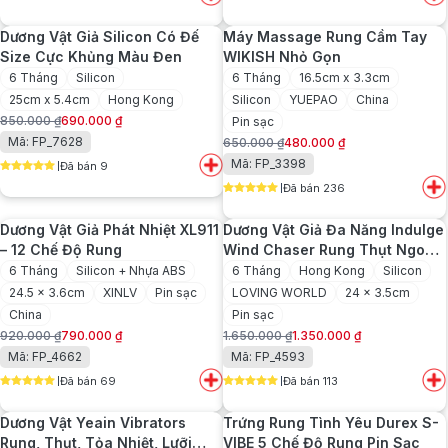
5
out of 5
5
out of 5
700.000 ₫.
là:
750.000 ₫.
là:
Dương Vật Giả Silicon Có Đế
Máy Massage Rung Cầm Tay
530.000 ₫.
580.000 ₫.
Size Cực Khủng Màu Đen
WIKISH Nhỏ Gọn
6 Tháng
Silicon
6 Tháng
16.5cm x 3.3cm
25cm x 5.4cm
Hong Kong
Silicon
YUEPAO
China
850.000
₫
690.000
₫
Pin sạc
Giá
Giá
Mã: FP_7628
650.000
₫
480.000
₫
gốc
hiện
Giá
Giá
Mã: FP_3398
Đã bán 9
là:
tại
gốc
hiện
5
out of 5
850.000 ₫.
là:
Đã bán 236
là:
tại
5
out of 5
690.000 ₫.
650.000 ₫.
là:
Dương Vật Giả Phát Nhiệt XL911
Dương Vật Giả Đa Năng Indulge
480.000 ₫.
– 12 Chế Độ Rung
Wind Chaser Rung Thụt Ngoáy
360 Độ
6 Tháng
Silicon + Nhựa ABS
6 Tháng
Hong Kong
Silicon
24.5 x 3.6cm
XINLV
Pin sạc
LOVING WORLD
24 x 3.5cm
China
Pin sạc
920.000
₫
790.000
₫
1.650.000
₫
1.350.000
₫
Giá
Giá
Giá
Giá
Mã: FP_4662
Mã: FP_4593
gốc
hiện
gốc
hiện
Đã bán 69
Đã bán 113
là:
tại
là:
tại
5
out of 5
5
out of 5
920.000 ₫.
là:
1.650.000 ₫.
là:
Dương Vật Yeain Vibrators
Trứng Rung Tình Yêu Durex S-
790.000 ₫.
1.350.000 ₫.
Rung, Thụt, Tỏa Nhiệt, Lưỡi
VIBE 5 Chế Độ Rung Pin Sạc