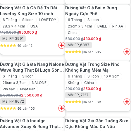
1.550.000 ₫.
là:
1.650.000 ₫.
là:
Dương Vật Giả Có Đế To Dài
Dương Vật Giả Baile Rung
1.350.000 ₫.
1.450.000 ₫.
Lovetoy King Size 10 inch
Ngoáy Cực Phê
6 Tháng
Silicon
LOVETOY
6 Tháng
Silicon
28.3 x 4.4cm
USA
23cm x 3.4cm
BAILE
Pin AA
1.150.000
₫
950.000
₫
China
Giá
Giá
Mã: FP_3991
580.000
₫
430.000
₫
gốc
hiện
Giá
Giá
Mã: FP_6887
Đã bán 12
là:
tại
gốc
hiện
5
out of 5
1.150.000 ₫.
là:
Đã bán 835
là:
tại
5
out of 5
950.000 ₫.
580.000 ₫.
là:
Dương Vật Giả Đa Năng Nalone
Dương Vật Trong Size Nhỏ
430.000 ₫.
Wave Rung Thụt Bi Lượn Sóng
Không Rung Mềm Mại
Tỏa Nhiệt
6 Tháng
Silicon
6 Tháng
Silicon
16 x 3cm
26cm x 3,7cm
NALONE
Không
China
390.000
₫
250.000
₫
Pin sạc
Nhật Bản
Giá
Giá
Mã: FP_7127
2.900.000
₫
2.550.000
₫
gốc
hiện
Giá
Giá
Mã: FP_8672
Đã bán 568
là:
tại
gốc
hiện
5
out of 5
390.000 ₫.
là:
Đã bán 103
là:
tại
5
out of 5
250.000 ₫.
2.900.000 ₫.
là:
Dương Vật Giả Indulge
Dương Vật Giả Gắn Tường Size
2.550.000 ₫.
Advancer Xoay Bi Rung Thụt
Cực Khủng Màu Da Nâu