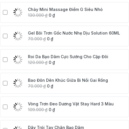
Chày Mini Massage Điểm G Siêu Nhỏ
130.000
₫
0
₫
Gel Bôi Trơn Gốc Nước Nhẹ Dịu Solution 60ML
70.000
₫
0
₫
Roi Da Bạo Dâm Cực Sướng Cho Cặp Đôi
120.000
₫
0
₫
Bao Đôn Dên Khúc Giữa Bi Nổi Gai Rồng
70.000
₫
0
₫
Vòng Trơn Đeo Dương Vật Stay Hard 3 Màu
109.000
₫
0
₫
Dây Trói Tay Chân Bạo Dâm