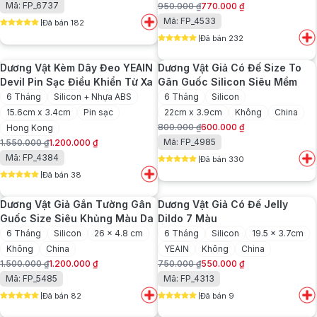
Mã: FP_6737
950.000
₫
770.000
₫
gốc
hiện
Giá
Giá
Mã: FP_4533
Đã bán 182
là:
tại
gốc
hiện
5
out of 5
850.000 ₫.
là:
Đã bán 232
là:
tại
5
out of 5
660.000 ₫.
950.000 ₫.
là:
Dương Vật Kèm Dây Đeo YEAIN
Dương Vật Giả Có Đế Size To
770.000 ₫.
Devil Pin Sạc Điều Khiển Từ Xa
Gân Guốc Silicon Siêu Mềm
6 Tháng
Silicon + Nhựa ABS
6 Tháng
Silicon
15.6cm x 3.4cm
Pin sạc
22cm x 3.9cm
Không
China
800.000
₫
600.000
₫
Hong Kong
Giá
Giá
Mã: FP_4985
1.550.000
₫
1.200.000
₫
gốc
hiện
Giá
Giá
Mã: FP_4384
Đã bán 330
là:
tại
gốc
hiện
5
out of 5
800.000 ₫.
là:
Đã bán 38
là:
tại
5
out of 5
600.000 ₫.
1.550.000 ₫.
là:
Dương Vật Giả Gắn Tường Gân
Dương Vật Giả Có Đế Jelly
1.200.000 ₫.
Guốc Size Siêu Khủng Màu Da
Dildo 7 Màu
6 Tháng
Silicon
26 x 4.8 cm
6 Tháng
Silicon
19.5 x 3.7cm
Không
China
YEAIN
Không
China
1.500.000
₫
1.200.000
₫
750.000
₫
550.000
₫
Giá
Giá
Giá
Giá
Mã: FP_5485
Mã: FP_4313
gốc
hiện
gốc
hiện
Đã bán 82
Đã bán 9
là:
tại
là:
tại
5
out of 5
5
out of 5
1.500.000 ₫.
là:
750.000 ₫.
là: