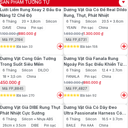
SẢN PHẨM TƯƠNG TỰ
Lưỡi Liếm Rung Xoay 2 Đầu Đa
Dương Vật Giả Có Đế Real Dildo
Năng 12 Chế Độ
Rung, Thụt, Phát Nhiệt
6 Tháng
20 x 3,8cm
Silicon
6 Tháng
Silicon
20.5 x 3.6cm
DAVE
China
Pin sạc
YEAIN
Pin sạc
China
1.100.000
₫
880.000
₫
1.650.000
₫
1.300.000
₫
Giá
Giá
Giá
Giá
Mã: FP_2194
Mã: FP_6731
gốc
hiện
gốc
hiện
Đã bán 33
Đã bán 158
là:
tại
là:
tại
5
out of 5
5
out of 5
1.100.000 ₫.
là:
1.650.000 ₫.
là:
Dương Vật Cong Gắn Tường
Dương Vật Giả Fanala Rung
880.000 ₫.
1.300.000 ₫.
Trong Suốt Siêu Mềm
Ngoáy Pin Sạc Điều Khiển Từ
Xa
6 Tháng
Silicon
DILDO
6 Tháng
Silicon
12.4 x 2.7cm
18 x 3,5 cm
China
FANALA
Pin sạc
China
450.000
₫
1.080.000
₫
860.000
₫
Giá
Giá
Mã: FP_8845
Mã: FP_4827
gốc
hiện
Đã bán 270
Đã bán 92
là:
tại
5
out of 5
5
out of 5
1.080.000 ₫.
là:
Dương Vật Giả DIBE Rung Thụt
Dương Vật Giả Có Dây Đeo
860.000 ₫.
Phát Nhiệt Cực Sướng
Ultra Passionate Harness Có
Rung
6 Tháng
Silicon + Nhựa ABS
6 Tháng
Silicon
16.5 x 3.7cm
26cm x 3.5cm
DIBE
Pin sạc
BAILE
Pin AAA
China