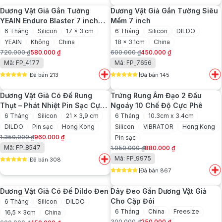
720.000 ₫.
500.000 ₫.
là:
Dương Vật Giả Gắn Tường
Dương Vật Giả Gắn Tường Siêu
380.000 ₫.
YEAIN Enduro Blaster 7 inch
Mềm 7 inch
Siêu Mềm Mịn
6 Tháng
Silicon
17 x 3 cm
6 Tháng
Silicon
DILDO
YEAIN
Không
China
18 x 3.1cm
China
720.000
₫
580.000
₫
600.000
₫
450.000
₫
Giá
Giá
Giá
Giá
Mã: FP_4177
Mã: FP_7656
gốc
hiện
gốc
hiện
Đã bán 213
Đã bán 145
là:
tại
là:
tại
5
out of 5
5
out of 5
720.000 ₫.
là:
600.000 ₫.
là:
Dương Vật Giả Có Đế Rung
Trứng Rung Âm Đạo 2 Đầu
580.000 ₫.
450.000 ₫.
Thụt – Phát Nhiệt Pin Sạc Cực
Ngoáy 10 Chế Độ Cực Phê
Mạnh Mẽ
6 Tháng
Silicon
21 x 3,9 cm
6 Tháng
10.3cm x 3.4cm
DILDO
Pin sạc
Hong Kong
Silicon
VIBRATOR
Hong Kong
1.350.000
₫
960.000
₫
Pin sạc
Giá
Giá
Mã: FP_8547
1.050.000
₫
880.000
₫
gốc
hiện
Giá
Giá
Mã: FP_9975
Đã bán 308
là:
tại
gốc
hiện
5
out of 5
1.350.000 ₫.
là:
Đã bán 867
là:
tại
5
out of 5
960.000 ₫.
1.050.000 ₫.
là:
Dương Vật Giả Có Đế Dildo Đen
Dây Đeo Gắn Dương Vật Giả
880.000 ₫.
Cho Cặp Đôi
6 Tháng
Silicon
DILDO
6 Tháng
China
Freesize
16,5 x 3cm
China
300.000
₫
250.000
₫