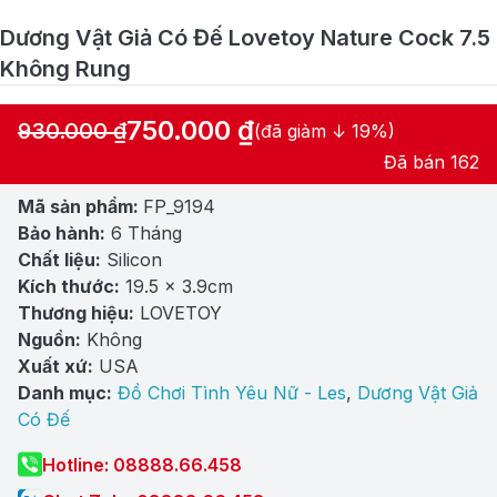
Dương Vật Giả Có Đế Lovetoy Nature Cock 7.5
Không Rung
750.000
₫
930.000
₫
(đã giảm ↓ 19%)
Giá
Giá
Đã bán 162
gốc
hiện
Mã sản phẩm:
FP_9194
là:
tại
Bảo hành:
6 Tháng
930.000 ₫.
là:
Chất liệu:
Silicon
750.000 ₫.
Kích thước:
19.5 x 3.9cm
Thương hiệu:
LOVETOY
Nguồn:
Không
Xuất xứ:
USA
Danh mục:
Đồ Chơi Tình Yêu Nữ - Les
,
Dương Vật Giả
Có Đế
Hotline: 08888.66.458