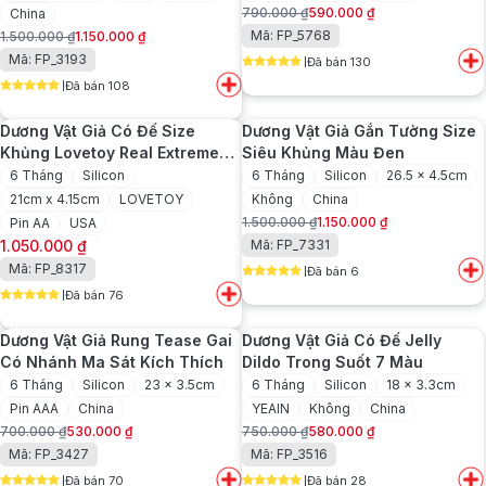
790.000
₫
590.000
₫
China
Giá
Giá
Mã: FP_5768
1.500.000
₫
1.150.000
₫
gốc
hiện
Giá
Giá
Mã: FP_3193
Đã bán 130
là:
tại
gốc
hiện
5
out of 5
790.000 ₫.
là:
Đã bán 108
là:
tại
5
out of 5
590.000 ₫.
1.500.000 ₫.
là:
Dương Vật Giả Có Đế Size
Dương Vật Giả Gắn Tường Size
1.150.000 ₫.
Khủng Lovetoy Real Extreme
Siêu Khủng Màu Đen
8.5inch Có Rung
6 Tháng
Silicon
6 Tháng
Silicon
26.5 x 4.5cm
21cm x 4.15cm
LOVETOY
Không
China
1.500.000
₫
1.150.000
₫
Pin AA
USA
Giá
Giá
1.050.000
₫
Mã: FP_7331
gốc
hiện
Mã: FP_8317
Đã bán 6
là:
tại
5
out of 5
1.500.000 ₫.
là:
Đã bán 76
5
out of 5
1.150.000 ₫.
Dương Vật Giả Rung Tease Gai
Dương Vật Giả Có Đế Jelly
Có Nhánh Ma Sát Kích Thích
Dildo Trong Suốt 7 Màu
6 Tháng
Silicon
23 x 3.5cm
6 Tháng
Silicon
18 x 3.3cm
Pin AAA
China
YEAIN
Không
China
700.000
₫
530.000
₫
750.000
₫
580.000
₫
Giá
Giá
Giá
Giá
Mã: FP_3427
Mã: FP_3516
gốc
hiện
gốc
hiện
Đã bán 70
Đã bán 28
là:
tại
là:
tại