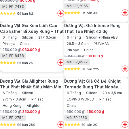
600.000
₫
450.000
₫
Giá
Giá
Giá
Giá
Mã: FP_2965
Mã: FP_7483
gốc
hiện
gốc
hiện
Đã bán 310
là:
tại
Đã bán 82
là:
tại
5
out of 5
5
out of 5
300.000 ₫.
là:
600.000 ₫.
là:
250.000 ₫.
Dương Vật Giả Kèm Lưỡi Cao
Dương Vật Giả Intense Rung
450.000 ₫.
Cấp Esther Bi Xoay Rung – Thụt
Thụt Tỏa Nhiệt 42 độ
6 Tháng
Silicon
21 x 3.5cm
6 Tháng
Silicon + Nhựa ABS
Pin sạc
China
26.5 x 3.9cm
YUNMAN
1.250.000
₫
1.080.000
₫
Pin sạc
China
Giá
Giá
Mã: FP_8478
1.350.000
₫
1.100.000
₫
gốc
hiện
Giá
Giá
Mã: FP_8577
Đã bán 25
là:
tại
gốc
hiện
5
out of 5
1.250.000 ₫.
là:
Đã bán 225
là:
tại
5
out of 5
1.080.000 ₫.
1.350.000 ₫.
là:
Dương Vật Giả Ailighter Rung
Dương Vật Giả Có Đế Knight
1.100.000 ₫.
Thụt Phát Nhiệt Siêu Mềm Mịn
Tornado Rung Thụt Ngoáy
Điều Khiển Từ Xa
6 Tháng
Silicon
6 Tháng
Silicon
23 x 3,5 cm
27cm x 3.8cm
Pin sạc
LOVING WORLD
Pin sạc
Hong Kong
Ailighter
China
1.550.000
₫
1.350.000
₫
1.650.000
₫
1.450.000
₫
Giá
Giá
Giá
Giá
Mã: FP_2754
Mã: FP_1283
gốc
hiện
gốc
hiện
Đã bán 289
Đã bán 201
là:
tại
là:
tại
5
out of 5
5
out of 5