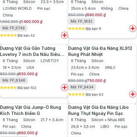
Ngoáy
6 Tháng
Silicon
23.3 x 3.5cm
6 Tháng
Silicon
LOVING WORLD
Pin sạc
25cm x 5.4cm
Không
China
850.000
₫
690.000
₫
China
Giá
Giá
Mã: FP_1832
1.650.000
₫
1.400.000
₫
gốc
hiện
Giá
Giá
Mã: FP_5749
Đã bán 11
là:
tại
gốc
hiện
5
out of 5
850.000 ₫.
là:
Đã bán 52
là:
tại
5
out of 5
690.000 ₫.
1.650.000 ₫.
là:
Dương Vật Giả Gắn Tường
Dương Vật Giả Đa Năng XL912
1.400.000 ₫.
Lovetoy 7 inch Da Nâu Siêu
Rung Phát Nhiệt
Mềm
6 Tháng
Silicon
LOVETOY
6 Tháng
Silicon
19 x 3.1cm
USA
23.5cm x 3.4cm
XINLV
850.000
₫
650.000
₫
Pin sạc
China
Giá
Giá
Mã: FP_6346
890.000
₫
750.000
₫
gốc
hiện
Giá
Giá
Mã: FP_9434
Đã bán 102
là:
tại
gốc
hiện
5
out of 5
850.000 ₫.
là:
Đã bán 83
là:
tại
5
out of 5
650.000 ₫.
890.000 ₫.
là:
Dương Vật Giả Jump-O Rung
Dương Vật Giả Đa Năng Libo
750.000 ₫.
Kích Thích Điểm G
Rung Thụt Ngoáy Pin Sạc
6 Tháng
Silicon
21.7 x 3.4cm
6 Tháng
Silicon + Nhựa ABS
Pin sạc
China
26,6 x 3,5 cm
LIBO
Pin sạc
850.000
₫
660.000
₫
China
Giá
Giá