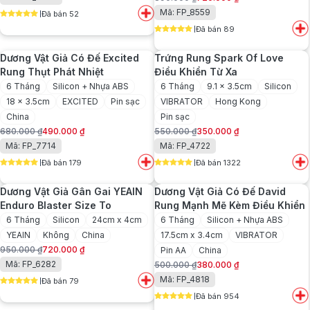
gốc
hiện
Giá
Giá
Mã: FP_8559
Đã bán 52
là:
tại
gốc
hiện
5
out of 5
750.000 ₫.
là:
Đã bán 89
là:
tại
5
out of 5
650.000 ₫.
890.000 ₫.
là:
Dương Vật Giả Có Đế Excited
Trứng Rung Spark Of Love
720.000 ₫.
Rung Thụt Phát Nhiệt
Điều Khiển Từ Xa
6 Tháng
Silicon + Nhựa ABS
6 Tháng
9.1 x 3.5cm
Silicon
18 x 3.5cm
EXCITED
Pin sạc
VIBRATOR
Hong Kong
China
Pin sạc
680.000
₫
490.000
₫
550.000
₫
350.000
₫
Giá
Giá
Giá
Giá
Mã: FP_7714
Mã: FP_4722
gốc
hiện
gốc
hiện
Đã bán 179
Đã bán 1322
là:
tại
là:
tại
5
out of 5
5
out of 5
680.000 ₫.
là:
550.000 ₫.
là:
Dương Vật Giả Gân Gai YEAIN
Dương Vật Giả Có Đế David
490.000 ₫.
350.000 ₫.
Enduro Blaster Size To
Rung Mạnh Mẽ Kèm Điều Khiển
6 Tháng
Silicon
24cm x 4cm
6 Tháng
Silicon + Nhựa ABS
YEAIN
Không
China
17.5cm x 3.4cm
VIBRATOR
950.000
₫
720.000
₫
Pin AA
China
Giá
Giá
Mã: FP_6282
500.000
₫
380.000
₫
gốc
hiện
Giá
Giá
Mã: FP_4818
Đã bán 79
là:
tại
gốc
hiện
5
out of 5
950.000 ₫.
là:
Đã bán 954
là:
tại
5
out of 5