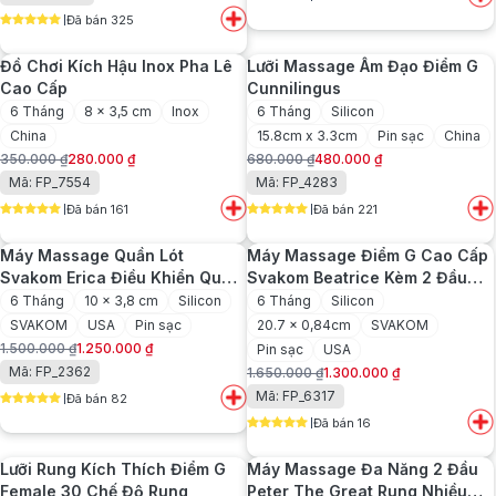
gốc
hiện
5
out of 5
350.000 ₫.
là:
Đã bán 325
là:
tại
5
out of 5
250.000 ₫.
850.000 ₫.
là:
Đồ Chơi Kích Hậu Inox Pha Lê
Lưỡi Massage Âm Đạo Điểm G
630.000 ₫.
Cao Cấp
Cunnilingus
6 Tháng
8 x 3,5 cm
Inox
6 Tháng
Silicon
China
15.8cm x 3.3cm
Pin sạc
China
350.000
₫
280.000
₫
680.000
₫
480.000
₫
Giá
Giá
Giá
Giá
Mã: FP_7554
Mã: FP_4283
gốc
hiện
gốc
hiện
Đã bán 161
Đã bán 221
là:
tại
là:
tại
5
out of 5
5
out of 5
350.000 ₫.
là:
680.000 ₫.
là:
Máy Massage Quần Lót
Máy Massage Điểm G Cao Cấp
280.000 ₫.
480.000 ₫.
Svakom Erica Điều Khiển Qua
Svakom Beatrice Kèm 2 Đầu
App
Rung Phụ
6 Tháng
10 x 3,8 cm
Silicon
6 Tháng
Silicon
SVAKOM
USA
Pin sạc
20.7 x 0,84cm
SVAKOM
1.500.000
₫
1.250.000
₫
Pin sạc
USA
Giá
Giá
Mã: FP_2362
1.650.000
₫
1.300.000
₫
gốc
hiện
Giá
Giá
Mã: FP_6317
Đã bán 82
là:
tại
gốc
hiện
5
out of 5
1.500.000 ₫.
là:
Đã bán 16
là:
tại
5
out of 5
1.250.000 ₫.
1.650.000 ₫.
là:
Lưỡi Rung Kích Thích Điểm G
Máy Massage Đa Năng 2 Đầu
1.300.000 ₫.
Female 30 Chế Độ Rung
Peter The Great Rung Nhiều