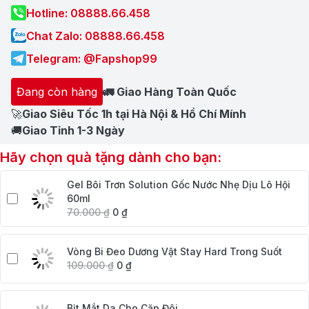
Hotline: 08888.66.458
Chat Zalo: 08888.66.458
Telegram: @Fapshop99
Đang còn hàng
🚛 Giao Hàng Toàn Quốc
🚀
Giao Siêu Tốc 1h tại Hà Nội & Hồ Chí Mính
🚚
Giao Tỉnh 1-3 Ngày
Hãy chọn quà tặng dành cho bạn:
Gel Bôi Trơn Solution Gốc Nước Nhẹ Dịu Lô Hội
60ml
70.000
₫
0
₫
Vòng Bi Đeo Dương Vật Stay Hard Trong Suốt
109.000
₫
0
₫
Bịt Mắt Da Cho Cặp Đôi