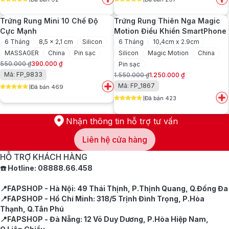
là:
tại
là:
tại
5
out of 5
5
out of 5
1.080.000 ₫.
là:
380.000 ₫.
là:
Trứng Rung Mini 10 Chế Độ
Trứng Rung Thiên Nga Magic
860.000 ₫.
300.000 ₫.
Cực Mạnh
Motion Điều Khiển SmartPhone
6 Tháng
8,5 x 2,1 cm
Silicon
6 Tháng
10,4cm x 2.9cm
MASSAGER
China
Pin sạc
Silicon
Magic Motion
China
550.000
₫
390.000
₫
Pin sạc
Giá
Giá
Mã: FP_9833
1.550.000
₫
1.250.000
₫
gốc
hiện
Giá
Giá
Mã: FP_1867
Đã bán 469
là:
tại
gốc
hiện
5
out of 5
550.000 ₫.
là:
Đã bán 423
là:
tại
5
out of 5
390.000 ₫.
1.550.000 ₫.
là:
1.250.000 ₫.
Nhận thông tin hỗ trợ tư vấn
Liên hệ cửa hàng
HỖ TRỢ KHÁCH HÀNG
☎️ Hotline: 08888.66.458
📍FAPSHOP - Hà Nội: 49 Thái Thịnh, P.Thịnh Quang, Q.Đống Đa
📍FAPSHOP - Hồ Chí Minh: 318/5 Trịnh Đình Trọng, P.Hòa
Thạnh, Q.Tân Phú
📍FAPSHOP - Đà Nẵng: 12 Võ Duy Dương, P.Hòa Hiệp Nam,