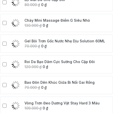
80.000
₫
0
₫
Chày Mini Massage Điểm G Siêu Nhỏ
130.000
₫
0
₫
Gel Bôi Trơn Gốc Nước Nhẹ Dịu Solution 60ML
70.000
₫
0
₫
Roi Da Bạo Dâm Cực Sướng Cho Cặp Đôi
120.000
₫
0
₫
Bao Đôn Dên Khúc Giữa Bi Nổi Gai Rồng
70.000
₫
0
₫
Vòng Trơn Đeo Dương Vật Stay Hard 3 Màu
109.000
₫
0
₫