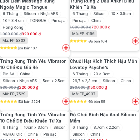
Lưỡi Liếm Massage Rung
Trứng Rung 2 Đầu Ankni Điều
620.000 ₫.
1.020.000 ₫.
Ngoáy Magic Tongue
Khiển Từ Xa
6 Tháng
Silicon + Nhựa ABS
6 Tháng
Silicon
10 x 3.5cm
18 x 3.4 cm
TONGUE
Pin sạc
Pin sạc
China
1.000.000
₫
720.000
₫
Hong Kong
Giá
Giá
Mã: FP_4196
1.000.000
₫
820.000
₫
gốc
hiện
Giá
Giá
Mã: FP_5332
Đã bán 164
là:
tại
gốc
hiện
5
out of 5
1.000.000 ₫.
là:
Đã bán 107
là:
tại
5
out of 5
720.000 ₫.
1.000.000 ₫.
là:
Trứng Rung Tình Yêu Vibrator
Chuỗi Hạt Kích Thích Hậu Môn
820.000 ₫.
10 Chế Độ Giá Rẻ
Lovetoy Psyche’s
Pin AA
China
6 Tháng
20 x 3cm
Silicon + Nhựa ABS
5cm x 2.5cm
26,7 x 2,3 cm
Silicon
China
330.000
₫
220.000
₫
280.000
₫
150.000
₫
Giá
Giá
Giá
Giá
Mã: FP_7529
Mã: FP_4937
gốc
hiện
gốc
hiện
Đã bán 2224
Đã bán 55
là:
tại
là:
tại
5
out of 5
5
out of 5
330.000 ₫.
là:
280.000 ₫.
là:
Trứng Rung Tình Yêu Vibrator
Đồ Chơi Kích Hậu Anal Silicon
220.000 ₫.
150.000 ₫.
10 Chế Độ Điều Khiển Từ Xa
Mềm
6 Tháng
10cm x 3.1cm
Silicon
6 Tháng
8.7cm x 2.2cm
VIBRATOR
China
Pin sạc
Silicon
China