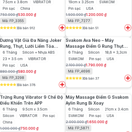
7.5cm x 3.8cm
VIBRATOR
19cm x 3.25cm
SVAKOM
Pin sạc
China
Pin sạc
USA
750.000
₫
530.000
₫
1.500.000
₫
1.200.000
₫
Giá
Giá
Giá
Giá
Mã: FP_3355
Mã: FP_7277
gốc
hiện
gốc
hiện
Đã bán 912
Đã bán 51
là:
tại
là:
tại
5
out of 5
5
out of 5
750.000 ₫.
là:
1.500.000 ₫.
là:
Dương Vật Giả Đa Năng Joker
Svakom Ava Neo – Máy
530.000 ₫.
1.200.000 ₫.
Rung, Thụt, Lưỡi Liếm Tỏa
Massage Điểm G Rung Thụt
Nhiệt
Tỏa Nhiệt Điều Khiển App
6 Tháng
Silicon + Nhựa ABS
6 Tháng
Silicon
18,6 x 3,3cm
23 x 3.5 cm
VIBRATOR
SVAKOM
Pin sạc
USA
2.100.000
₫
1.790.000
₫
Pin sạc
USA
Giá
Giá
Mã: FP_4696
880.000
₫
580.000
₫
gốc
hiện
Giá
Giá
Mã: FP_3298
Đã bán 37
là:
tại
gốc
hiện
5
out of 5
2.100.000 ₫.
là:
Đã bán 378
là:
tại
5
out of 5
1.790.000 ₫.
880.000 ₫.
là:
Trứng Rung Vibrator 9 Chế Độ
Máy Massage Điểm G Svakom
580.000 ₫.
Điều Khiển Trên APP
Aylin Rung Bi Xoay
6 Tháng
9.5cm x 3.5cm
6 Tháng
Silicon
21cm x 3.4cm
Silicon
VIBRATOR
Pin sạc
SVAKOM
Pin sạc
USA
2.000.000
₫
1.650.000
₫
China
Giá
Giá
Mã: FP_5871
1.000.000
₫
750.000
₫
gốc
hiện
Giá
Giá