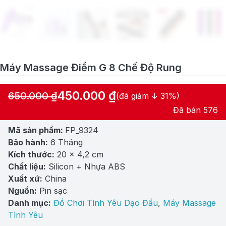
Máy Massage Điểm G 8 Chế Độ Rung
450.000
₫
650.000
₫
(đã giảm ↓ 31%)
Giá
Giá
Đã bán 576
gốc
hiện
Mã sản phẩm:
FP_9324
là:
tại
Bảo hành:
6 Tháng
650.000 ₫.
là:
Kích thước:
20 x 4,2 cm
450.000 ₫.
Chất liệu:
Silicon + Nhựa ABS
Xuất xứ:
China
Nguồn:
Pin sạc
Danh mục:
Đồ Chơi Tình Yêu Dạo Đầu
,
Máy Massage
Tình Yêu