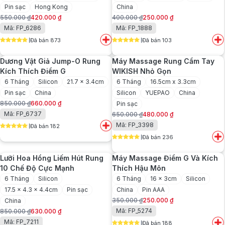
Pin sạc
Hong Kong
China
550.000
₫
420.000
₫
400.000
₫
250.000
₫
Giá
Giá
Giá
Giá
Mã: FP_6286
Mã: FP_1888
gốc
hiện
gốc
hiện
Đã bán 873
Đã bán 103
là:
tại
là:
tại
5
out of 5
5
out of 5
550.000 ₫.
là:
400.000 ₫.
là:
Dương Vật Giả Jump-O Rung
Máy Massage Rung Cầm Tay
420.000 ₫.
250.000 ₫.
Kích Thích Điểm G
WIKISH Nhỏ Gọn
6 Tháng
Silicon
21.7 x 3.4cm
6 Tháng
16.5cm x 3.3cm
Pin sạc
China
Silicon
YUEPAO
China
850.000
₫
660.000
₫
Pin sạc
Giá
Giá
Mã: FP_6737
650.000
₫
480.000
₫
gốc
hiện
Giá
Giá
Mã: FP_3398
Đã bán 182
là:
tại
gốc
hiện
5
out of 5
850.000 ₫.
là:
Đã bán 236
là:
tại
5
out of 5
660.000 ₫.
650.000 ₫.
là:
Lưỡi Hoa Hồng Liếm Hút Rung
Máy Massage Điểm G Và Kích
480.000 ₫.
10 Chế Độ Cực Mạnh
Thích Hậu Môn
6 Tháng
Silicon
6 Tháng
16 x 3cm
Silicon
17.5 x 4.3 x 4.4cm
Pin sạc
China
Pin AAA
350.000
₫
250.000
₫
China
Giá
Giá
Mã: FP_5274
850.000
₫
630.000
₫
gốc
hiện
Giá
Giá
Mã: FP_7211
Đã bán 188
là:
tại