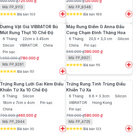
900.000
₫
720.000
₫
200.000
₫
120.000
₫
Giá
Giá
Giá
Giá
Mã: FP_9113
Mã: FP_8348
gốc
hiện
gốc
hiện
Đã bán 103
Đã bán 189
là:
tại
là:
tại
5
out of 5
5
out of 5
900.000 ₫.
là:
200.000 ₫.
là:
Dương Vật Giả VIBRATOR Bú
Máy Rung Điểm G Anna Đầu
720.000 ₫.
120.000 ₫.
Mút Rung Thụt 10 Chế Độ
Cong Chạm Đỉnh Thăng Hoa
6 Tháng
22cm x 3.45cm
6 Tháng
20,5 x 3,3 cm
Silicon
Silicon
VIBRATOR
China
China
Pin sạc
550.000
₫
390.000
₫
Pin sạc
Giá
Giá
Mã: FP_6921
1.050.000
₫
780.000
₫
gốc
hiện
Giá
Giá
Mã: FP_9261
Đã bán 115
là:
tại
gốc
hiện
5
out of 5
550.000 ₫.
là:
Đã bán 151
là:
tại
5
out of 5
390.000 ₫.
1.050.000 ₫.
là:
Trứng Rung Lưỡi Gai Kèm Điều
Trứng Rung Tinh Trùng Điều
780.000 ₫.
Khiển Từ Xa 10 Chế Độ
Khiển Từ Xa
6 Tháng
Silicon
6 Tháng
6.6 x 3.3cm
Silicon
18cm x 7cm x 4cm
Pin sạc
VIBRATOR
Hong Kong
China
Pin sạc
700.000
₫
460.000
₫
750.000
₫
580.000
₫
Giá
Giá
Giá
Giá
Mã: FP_2944
Mã: FP_4725
gốc
hiện
gốc
hiện
Đã bán 30
Đã bán 123
là:
tại
là:
tại