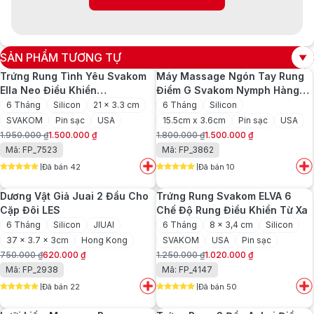
SẢN PHẨM TƯƠNG TỰ
Trứng Rung Tình Yêu Svakom
Máy Massage Ngón Tay Rung
Ella Neo Điều Khiển
Điểm G Svakom Nymph Hàng
Smartphone
USA
6 Tháng
Silicon
21 x 3.3 cm
6 Tháng
Silicon
SVAKOM
Pin sạc
USA
15.5cm x 3.6cm
Pin sạc
USA
1.950.000
₫
1.500.000
₫
1.800.000
₫
1.500.000
₫
Giá
Giá
Giá
Giá
Mã: FP_7523
Mã: FP_3862
gốc
hiện
gốc
hiện
Đã bán 42
Đã bán 10
là:
tại
là:
tại
5
out of 5
5
out of 5
1.950.000 ₫.
là:
1.800.000 ₫.
là:
Dương Vật Giả Juai 2 Đầu Cho
Trứng Rung Svakom ELVA 6
1.500.000 ₫.
1.500.000 ₫.
Cặp Đôi LES
Chế Độ Rung Điều Khiển Từ Xa
6 Tháng
Silicon
JIUAI
6 Tháng
8 x 3,4 cm
Silicon
37 x 3.7 x 3cm
Hong Kong
SVAKOM
USA
Pin sạc
750.000
₫
620.000
₫
1.250.000
₫
1.020.000
₫
Giá
Giá
Giá
Giá
Mã: FP_2938
Mã: FP_4147
gốc
hiện
gốc
hiện
Đã bán 22
Đã bán 50
là:
tại
là:
tại
5
out of 5
5
out of 5
750.000 ₫.
là:
1.250.000 ₫.
là: