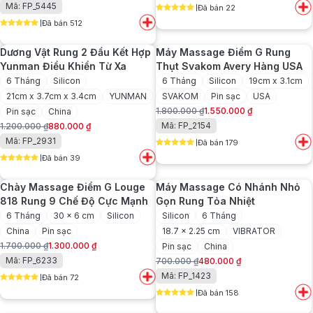
Mã: FP_5445
Đã bán 22
là:
tại
gốc
hiện
5
out of 5
2.000.000 ₫.
là:
Đã bán 512
là:
tại
5
out of 5
1.650.000 ₫.
1.000.000 ₫.
là:
Dương Vật Rung 2 Đầu Kết Hợp
Máy Massage Điểm G Rung
750.000 ₫.
Yunman Điều Khiển Từ Xa
Thụt Svakom Avery Hàng USA
6 Tháng
Silicon
6 Tháng
Silicon
19cm x 3.1cm
21cm x 3.7cm x 3.4cm
YUNMAN
SVAKOM
Pin sạc
USA
1.800.000
₫
1.550.000
₫
Pin sạc
China
Giá
Giá
Mã: FP_2154
1.200.000
₫
880.000
₫
gốc
hiện
Giá
Giá
Mã: FP_2931
Đã bán 179
là:
tại
gốc
hiện
5
out of 5
1.800.000 ₫.
là:
Đã bán 39
là:
tại
5
out of 5
1.550.000 ₫.
1.200.000 ₫.
là:
Chày Massage Điểm G Louge
Máy Massage Có Nhánh Nhỏ
880.000 ₫.
818 Rung 9 Chế Độ Cực Mạnh
Gọn Rung Tỏa Nhiệt
6 Tháng
30 x 6 cm
Silicon
Silicon
6 Tháng
China
Pin sạc
18.7 x 2.25 cm
VIBRATOR
1.700.000
₫
1.300.000
₫
Pin sạc
China
Giá
Giá
Mã: FP_6233
700.000
₫
480.000
₫
gốc
hiện
Giá
Giá
Mã: FP_1423
Đã bán 72
là:
tại
gốc
hiện
5
out of 5
1.700.000 ₫.
là:
Đã bán 158
là:
tại
5
out of 5
1.300.000 ₫.
700.000 ₫.
là: