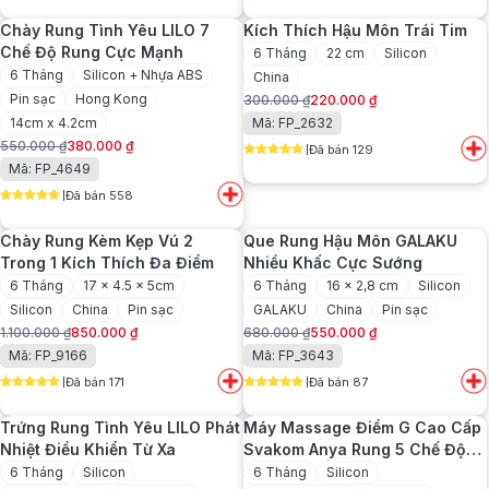
5
out of 5
5
out of 5
700.000 ₫.
là:
750.000 ₫.
là:
Chày Rung Tình Yêu LILO 7
Kích Thích Hậu Môn Trái Tim
460.000 ₫.
580.000 ₫.
Chế Độ Rung Cực Mạnh
6 Tháng
22 cm
Silicon
6 Tháng
Silicon + Nhựa ABS
China
Pin sạc
Hong Kong
300.000
₫
220.000
₫
Giá
Giá
14cm x 4.2cm
Mã: FP_2632
gốc
hiện
550.000
₫
380.000
₫
Đã bán 129
là:
tại
Giá
Giá
5
out of 5
Mã: FP_4649
300.000 ₫.
là:
gốc
hiện
220.000 ₫.
Đã bán 558
là:
tại
5
out of 5
550.000 ₫.
là:
Chày Rung Kèm Kẹp Vú 2
Que Rung Hậu Môn GALAKU
380.000 ₫.
Trong 1 Kích Thích Đa Điểm
Nhiều Khấc Cực Sướng
6 Tháng
17 x 4.5 x 5cm
6 Tháng
16 x 2,8 cm
Silicon
Silicon
China
Pin sạc
GALAKU
China
Pin sạc
1.100.000
₫
850.000
₫
680.000
₫
550.000
₫
Giá
Giá
Giá
Giá
Mã: FP_9166
Mã: FP_3643
gốc
hiện
gốc
hiện
Đã bán 171
Đã bán 87
là:
tại
là:
tại
5
out of 5
5
out of 5
1.100.000 ₫.
là:
680.000 ₫.
là:
Trứng Rung Tình Yêu LILO Phát
Máy Massage Điểm G Cao Cấp
850.000 ₫.
550.000 ₫.
Nhiệt Điều Khiển Từ Xa
Svakom Anya Rung 5 Chế Độ
Kèm Sưởi Ấm
6 Tháng
Silicon
6 Tháng
Silicon