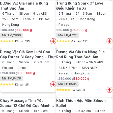
Dương Vật Giả Fanala Rung
Trứng Rung Spark Of Love
480.000 ₫.
Thụt Sưởi Ấm
Điều Khiển Từ Xa
6 Tháng
Silicon + Nhựa ABS
6 Tháng
9.1 x 3.5cm
Silicon
25 x 3.5cm
FANALA
Pin sạc
VIBRATOR
Hong Kong
Hong Kong
Pin sạc
1.100.000
₫
770.000
₫
550.000
₫
350.000
₫
Giá
Giá
Giá
Giá
Mã: FP_2966
Mã: FP_4722
gốc
hiện
gốc
hiện
Đã bán 155
Đã bán 1322
là:
tại
là:
tại
5
out of 5
5
out of 5
1.100.000 ₫.
là:
550.000 ₫.
là:
Dương Vật Giả Kèm Lưỡi Cao
Dương Vật Giả Đa Năng Ella
770.000 ₫.
350.000 ₫.
Cấp Esther Bi Xoay Rung – Thụt
Rod Rung Thụt Sưởi Ấm
6 Tháng
Silicon
21 x 3.5cm
6 Tháng
Silicon + Nhựa ABS
Pin sạc
China
23.5 x 3.7cm
MAN NUO
1.250.000
₫
1.080.000
₫
Pin sạc
Hong Kong
Giá
Giá
Mã: FP_8478
1.250.000
₫
880.000
₫
gốc
hiện
Giá
Giá
Mã: FP_8585
Đã bán 25
là:
tại
gốc
hiện
5
out of 5
1.250.000 ₫.
là:
Đã bán 53
là:
tại
5
out of 5
1.080.000 ₫.
1.250.000 ₫.
là:
Chày Massage Tình Yêu
Kích Thích Hậu Môn Silicon
880.000 ₫.
Xuanai 12 Chế Độ Cực Mạnh
Bullet
Mẽ
6 Tháng
Silicon
18 x 3 cm
6 Tháng
9 x 3,5 cm
Silicon