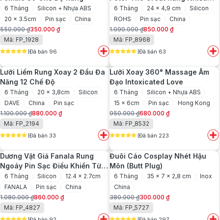
Chế Độ
6 Tháng
Silicon + Nhựa ABS
6 Tháng
24 x 4,9 cm
Silicon
20 x 3.5cm
Pin sạc
China
ROHS
Pin sạc
China
550.000
₫
350.000
₫
1.090.000
₫
850.000
₫
Giá
Giá
Giá
Giá
Mã: FP_1928
Mã: FP_8968
gốc
hiện
gốc
hiện
Đã bán 96
Đã bán 63
là:
tại
là:
tại
5
out of 5
5
out of 5
550.000 ₫.
là:
1.090.000 ₫.
là:
Lưỡi Liếm Rung Xoay 2 Đầu Đa
Lưỡi Xoay 360° Massage Âm
350.000 ₫.
850.000 ₫.
Năng 12 Chế Độ
Đạo Intoxicated Love
6 Tháng
20 x 3,8cm
Silicon
6 Tháng
Silicon + Nhựa ABS
DAVE
China
Pin sạc
15 x 6cm
Pin sạc
Hong Kong
1.100.000
₫
880.000
₫
950.000
₫
680.000
₫
Giá
Giá
Giá
Giá
Mã: FP_2194
Mã: FP_8532
gốc
hiện
gốc
hiện
Đã bán 33
Đã bán 223
là:
tại
là:
tại
5
out of 5
5
out of 5
1.100.000 ₫.
là:
950.000 ₫.
là:
Dương Vật Giả Fanala Rung
Đuôi Cáo Cosplay Nhét Hậu
880.000 ₫.
680.000 ₫.
Ngoáy Pin Sạc Điều Khiển Từ
Môn (Butt Plug)
Xa
6 Tháng
Silicon
12.4 x 2.7cm
6 Tháng
35 x 7 x 2,8 cm
Inox
FANALA
Pin sạc
China
China
1.080.000
₫
860.000
₫
380.000
₫
300.000
₫
Giá
Giá
Giá
Giá
Mã: FP_4827
Mã: FP_5727
gốc
hiện
gốc
hiện
Đã bán 92
Đã bán 297