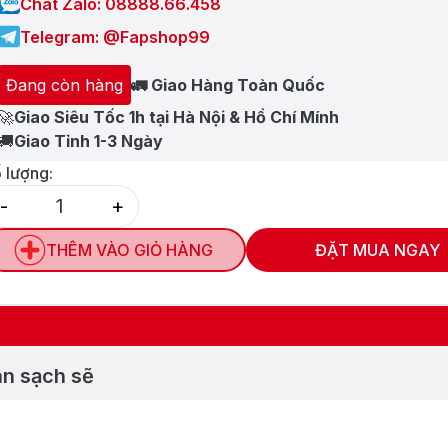
Chat Zalo: 08888.66.458
Telegram: @Fapshop99
Đang còn hàng
🚛 Giao Hàng Toàn Quốc
🚀
Giao Siêu Tốc 1h tại Hà Nội & Hồ Chí Mính
🚚
Giao Tỉnh 1-3 Ngày
 lượng:
-
+
Quantity
THÊM VÀO GIỎ HÀNG
ĐẶT MUA NGAY
àn sạch sẽ