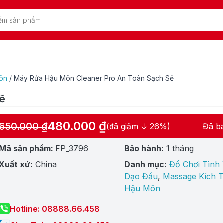
ôn
/
Máy Rửa Hậu Môn Cleaner Pro An Toàn Sạch Sẽ
Sẽ
480.000
₫
650.000
₫
(đã giảm ↓ 26%)
Đã b
Giá
Giá
gốc
hiện
Mã sản phẩm:
FP_3796
Bảo hành:
1 tháng
là:
tại
Xuất xứ:
China
Danh mục:
Đồ Chơi Tình
650.000 ₫.
là:
Dạo Đầu
,
Massage Kích T
480.000 ₫.
Hậu Môn
Hotline: 08888.66.458