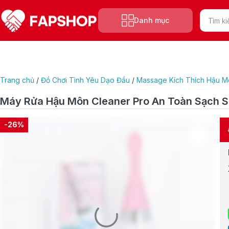
Tìm
Danh mục
kiếm
sản
phẩm
Trang chủ
/
Đồ Chơi Tình Yêu Dạo Đầu
/
Massage Kích Thích Hậu M
Máy Rửa Hậu Môn Cleaner Pro An Toàn Sạch 
-26%