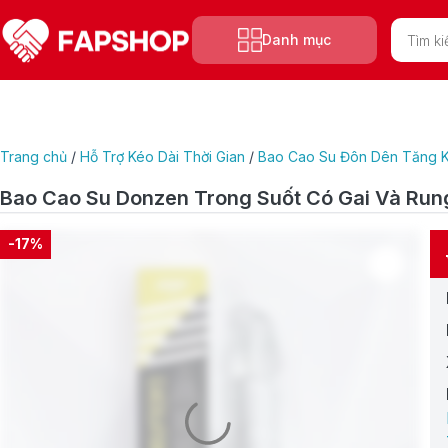
Tìm
Danh mục
kiếm
sản
phẩm
Trang chủ
/
Hỗ Trợ Kéo Dài Thời Gian
/
Bao Cao Su Đôn Dên Tăng K
Bao Cao Su Donzen Trong Suốt Có Gai Và Run
-17%