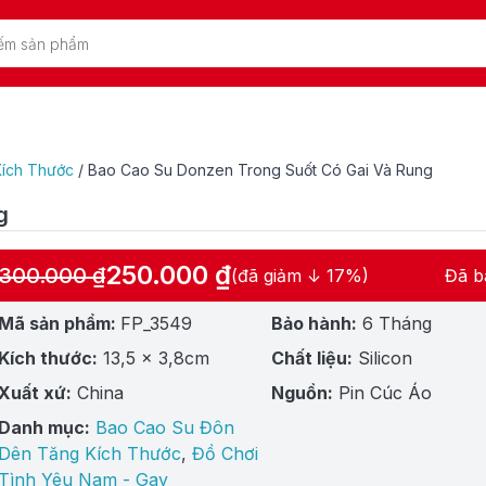
ích Thước
/
Bao Cao Su Donzen Trong Suốt Có Gai Và Rung
g
250.000
₫
300.000
₫
(đã giảm ↓ 17%)
Đã b
Giá
Giá
gốc
hiện
Mã sản phẩm:
FP_3549
Bảo hành:
6 Tháng
là:
tại
Kích thước:
13,5 x 3,8cm
Chất liệu:
Silicon
300.000 ₫.
là:
250.000 ₫.
Xuất xứ:
China
Nguồn:
Pin Cúc Áo
Danh mục:
Bao Cao Su Đôn
Dên Tăng Kích Thước
,
Đồ Chơi
Tình Yêu Nam - Gay