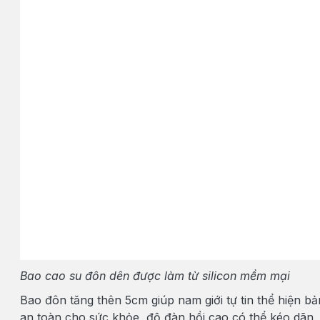
Bao cao su đôn dên được làm từ silicon mềm mại
Bao đôn tăng thên 5cm giúp nam giới tự tin thể hiện b
an toàn cho sức khỏe, độ đàn hồi cao có thể kéo dãn,