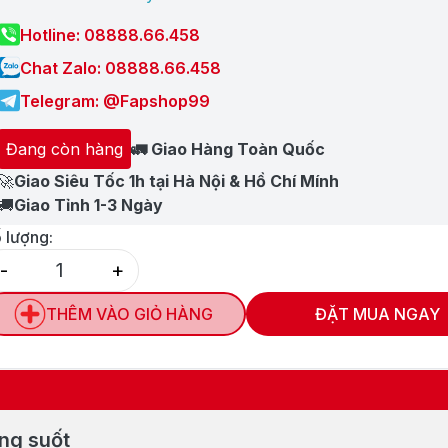
Hotline: 08888.66.458
Chat Zalo: 08888.66.458
Telegram: @Fapshop99
Đang còn hàng
🚛 Giao Hàng Toàn Quốc
🚀
Giao Siêu Tốc 1h tại Hà Nội & Hồ Chí Mính
🚚
Giao Tỉnh 1-3 Ngày
 lượng:
-
+
Quantity
THÊM VÀO GIỎ HÀNG
ĐẶT MUA NGAY
ong suốt