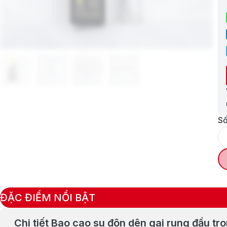
Số
ĐẶC ĐIỂM NỔI BẬT
Chi tiết Bao cao su đôn dên gai rung đầu tr