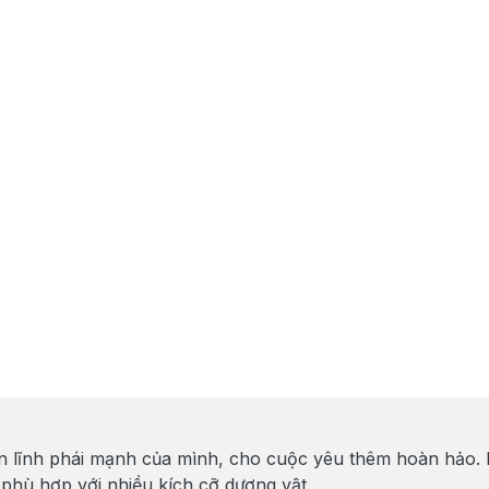
ản lĩnh phái mạnh của mình, cho cuộc yêu thêm hoàn hảo. 
 phù hợp với nhiều kích cỡ dương vật.