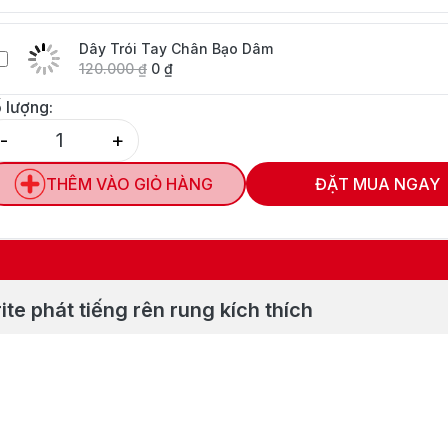
Dây Trói Tay Chân Bạo Dâm
120.000
₫
0
₫
 lượng:
-
+
Quantity
THÊM VÀO GIỎ HÀNG
ĐẶT MUA NGAY
te phát tiếng rên rung kích thích