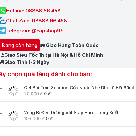
Hotline: 08888.66.458
Chat Zalo: 08888.66.458
Telegram: @Fapshop99
Đang còn hàng
🚛 Giao Hàng Toàn Quốc
🚀
Giao Siêu Tốc 1h tại Hà Nội & Hồ Chí Mính
🚚
Giao Tỉnh 1-3 Ngày
ãy chọn quà tặng dành cho bạn:
Gel Bôi Trơn Solution Gốc Nước Nhẹ Dịu Lô Hội 60ml
70.000
₫
0
₫
Vòng Bi Đeo Dương Vật Stay Hard Trong Suốt
109.000
₫
0
₫