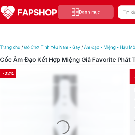
Tìm
Danh mục
kiếm
sản
phẩm
Trang chủ
/
Đồ Chơi Tình Yêu Nam - Gay
/
Âm Đạo - Miệng - Hậu Mô
Cốc Âm Đạo Kết Hợp Miệng Giả Favorite Phát 
-22%