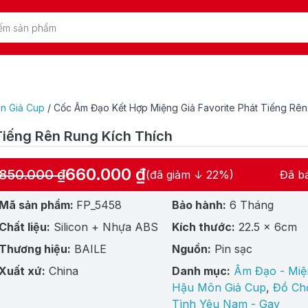
n Giả Cup
/
Cốc Âm Đạo Kết Hợp Miệng Giả Favorite Phát Tiếng Rên
Tiếng Rên Rung Kích Thích
660.000
₫
850.000
₫
(đã giảm ↓ 22%)
Đã b
Giá
Giá
gốc
hiện
Mã sản phẩm:
FP_5458
Bảo hành:
6 Tháng
là:
tại
Chất liệu:
Silicon + Nhựa ABS
Kích thước:
22.5 x 6cm
850.000 ₫.
là:
660.000 ₫.
Thương hiệu:
BAILE
Nguồn:
Pin sạc
Xuất xứ:
China
Danh mục:
Âm Đạo - Miệ
Hậu Môn Giả Cup
,
Đồ Ch
Tình Yêu Nam - Gay