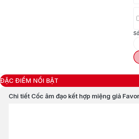
Số
ĐẶC ĐIỂM NỔI BẬT
Chi tiết Cốc âm đạo kết hợp miệng giả Favori