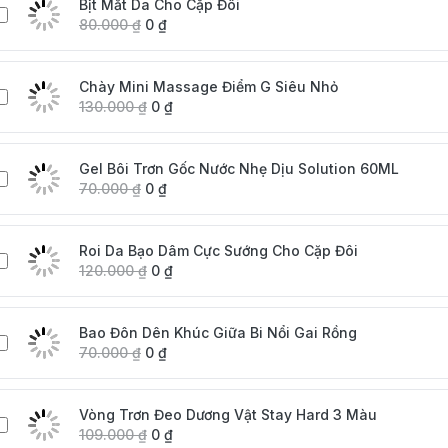
Bịt Mắt Da Cho Cặp Đôi
80.000
₫
0
₫
Chày Mini Massage Điểm G Siêu Nhỏ
130.000
₫
0
₫
Gel Bôi Trơn Gốc Nước Nhẹ Dịu Solution 60ML
70.000
₫
0
₫
Roi Da Bạo Dâm Cực Sướng Cho Cặp Đôi
120.000
₫
0
₫
Bao Đôn Dên Khúc Giữa Bi Nổi Gai Rồng
70.000
₫
0
₫
Vòng Trơn Đeo Dương Vật Stay Hard 3 Màu
109.000
₫
0
₫