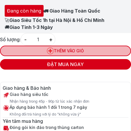
Đang còn hàng
🚛 Giao Hàng Toàn Quốc
🚀
Giao Siêu Tốc 1h tại Hà Nội & Hồ Chí Mính
🚚
Giao Tỉnh 1-3 Ngày
-
+
Số lượng:
Quantity
THÊM VÀO GIỎ
ĐẶT MUA NGAY
Giao hàng & Bảo hành
Giao hàng siêu tốc
Nhận hàng trong 45p - 90p từ lúc xác nhận đơn
Áp dụng bảo hành 1 đổi 1 trong 7 ngày
Không đổi trả hàng với lý do "không vừa ý"
Yên tâm mua hàng
Đóng gói kín đáo trong thùng carton