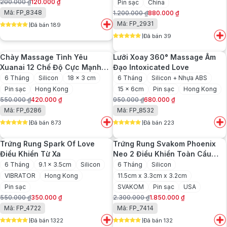
200.000
₫
120.000
₫
Pin sạc
China
Giá
Giá
Mã: FP_8348
1.200.000
₫
880.000
₫
gốc
hiện
Giá
Giá
Mã: FP_2931
Đã bán 189
là:
tại
gốc
hiện
5
out of 5
200.000 ₫.
là:
Đã bán 39
là:
tại
5
out of 5
120.000 ₫.
1.200.000 ₫.
là:
Chày Massage Tình Yêu
Lưỡi Xoay 360° Massage Âm
880.000 ₫.
Xuanai 12 Chế Độ Cực Mạnh
Đạo Intoxicated Love
Mẽ
6 Tháng
Silicon
18 x 3 cm
6 Tháng
Silicon + Nhựa ABS
Pin sạc
Hong Kong
15 x 6cm
Pin sạc
Hong Kong
550.000
₫
420.000
₫
950.000
₫
680.000
₫
Giá
Giá
Giá
Giá
Mã: FP_6286
Mã: FP_8532
gốc
hiện
gốc
hiện
Đã bán 873
Đã bán 223
là:
tại
là:
tại
5
out of 5
5
out of 5
550.000 ₫.
là:
950.000 ₫.
là:
Trứng Rung Spark Of Love
Trứng Rung Svakom Phoenix
420.000 ₫.
680.000 ₫.
Điều Khiển Từ Xa
Neo 2 Điều Khiển Toàn Cầu
Qua App
6 Tháng
9.1 x 3.5cm
Silicon
6 Tháng
Silicon
VIBRATOR
Hong Kong
11.5cm x 3.3cm x 3.2cm
Pin sạc
SVAKOM
Pin sạc
USA
550.000
₫
350.000
₫
2.300.000
₫
1.850.000
₫
Giá
Giá
Giá
Giá
Mã: FP_4722
Mã: FP_7414
gốc
hiện
gốc
hiện
Đã bán 1322
Đã bán 132
là:
tại
là:
tại