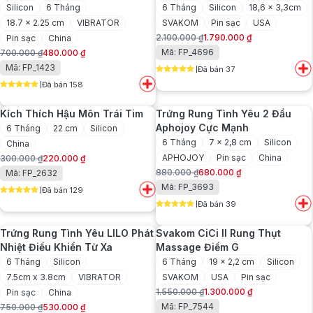
Tỏa Nhiệt Điều Khiển App
Silicon
6 Tháng
6 Tháng
Silicon
18,6 x 3,3cm
18.7 x 2.25 cm
VIBRATOR
SVAKOM
Pin sạc
USA
2.100.000
₫
1.790.000
₫
Pin sạc
China
Giá
Giá
Mã: FP_4696
700.000
₫
480.000
₫
gốc
hiện
Giá
Giá
Mã: FP_1423
Đã bán 37
là:
tại
gốc
hiện
5
out of 5
2.100.000 ₫.
là:
Đã bán 158
là:
tại
5
out of 5
1.790.000 ₫.
700.000 ₫.
là:
Kích Thích Hậu Môn Trái Tim
Trứng Rung Tình Yêu 2 Đầu
480.000 ₫.
Aphojoy Cực Mạnh
6 Tháng
22 cm
Silicon
6 Tháng
7 x 2,8 cm
Silicon
China
APHOJOY
Pin sạc
China
300.000
₫
220.000
₫
Giá
Giá
880.000
₫
680.000
₫
Mã: FP_2632
gốc
hiện
Giá
Giá
Mã: FP_3693
Đã bán 129
là:
tại
gốc
hiện
5
out of 5
Đã bán 39
300.000 ₫.
là:
là:
tại
5
out of 5
220.000 ₫.
880.000 ₫.
là:
Trứng Rung Tình Yêu LILO Phát
Svakom CiCi II Rung Thụt
680.000 ₫.
Nhiệt Điều Khiển Từ Xa
Massage Điểm G
6 Tháng
Silicon
6 Tháng
19 x 2,2 cm
Silicon
7.5cm x 3.8cm
VIBRATOR
SVAKOM
USA
Pin sạc
1.550.000
₫
1.300.000
₫
Pin sạc
China
Giá
Giá
Mã: FP_7544
750.000
₫
530.000
₫
gốc
hiện