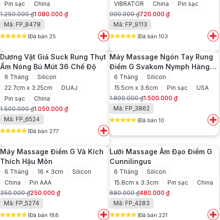
Pin sạc
China
VIBRATOR
China
Pin sạc
1.250.000
₫
1.080.000
₫
900.000
₫
720.000
₫
Giá
Giá
Giá
Giá
Mã: FP_8478
Mã: FP_9113
gốc
hiện
gốc
hiện
Đã bán 25
Đã bán 103
là:
tại
là:
tại
5
out of 5
5
out of 5
1.250.000 ₫.
là:
900.000 ₫.
là:
Dương Vật Giả Suck Rung Thụt
Máy Massage Ngón Tay Rung
1.080.000 ₫.
720.000 ₫.
Ấm Nóng Bú Mút 36 Chế Độ
Điểm G Svakom Nymph Hàng
USA
6 Tháng
Silicon
6 Tháng
Silicon
22.7cm x 3.25cm
DUAJ
15.5cm x 3.6cm
Pin sạc
USA
1.800.000
₫
1.500.000
₫
Pin sạc
China
Giá
Giá
Mã: FP_3862
1.500.000
₫
1.050.000
₫
gốc
hiện
Giá
Giá
Mã: FP_6524
Đã bán 10
là:
tại
gốc
hiện
5
out of 5
1.800.000 ₫.
là:
Đã bán 277
là:
tại
5
out of 5
1.500.000 ₫.
1.500.000 ₫.
là:
Máy Massage Điểm G Và Kích
Lưỡi Massage Âm Đạo Điểm G
1.050.000 ₫.
Thích Hậu Môn
Cunnilingus
6 Tháng
16 x 3cm
Silicon
6 Tháng
Silicon
China
Pin AAA
15.8cm x 3.3cm
Pin sạc
China
350.000
₫
250.000
₫
680.000
₫
480.000
₫
Giá
Giá
Giá
Giá
Mã: FP_5274
Mã: FP_4283
gốc
hiện
gốc
hiện
Đã bán 188
Đã bán 221
là:
tại
là:
tại