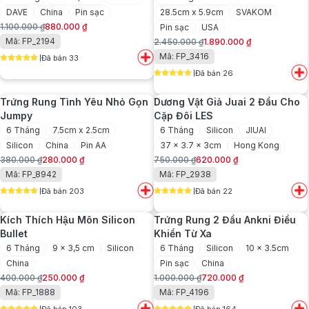
DAVE
China
Pin sạc
28.5cm x 5.9cm
SVAKOM
1.100.000
₫
880.000
₫
Pin sạc
USA
Giá
Giá
Mã: FP_2194
2.450.000
₫
1.890.000
₫
gốc
hiện
Giá
Giá
Mã: FP_3416
Đã bán 33
là:
tại
gốc
hiện
5
out of 5
1.100.000 ₫.
là:
Đã bán 26
là:
tại
5
out of 5
880.000 ₫.
2.450.000 ₫.
là:
Trứng Rung Tình Yêu Nhỏ Gọn
Dương Vật Giả Juai 2 Đầu Cho
1.890.000 ₫.
Jumpy
Cặp Đôi LES
6 Tháng
7.5cm x 2.5cm
6 Tháng
Silicon
JIUAI
Silicon
China
Pin AA
37 x 3.7 x 3cm
Hong Kong
380.000
₫
280.000
₫
750.000
₫
620.000
₫
Giá
Giá
Giá
Giá
Mã: FP_8942
Mã: FP_2938
gốc
hiện
gốc
hiện
Đã bán 203
Đã bán 22
là:
tại
là:
tại
5
out of 5
5
out of 5
380.000 ₫.
là:
750.000 ₫.
là:
Kích Thích Hậu Môn Silicon
Trứng Rung 2 Đầu Ankni Điều
280.000 ₫.
620.000 ₫.
Bullet
Khiển Từ Xa
6 Tháng
9 x 3,5 cm
Silicon
6 Tháng
Silicon
10 x 3.5cm
China
Pin sạc
China
400.000
₫
250.000
₫
1.000.000
₫
720.000
₫
Giá
Giá
Giá
Giá
Mã: FP_1888
Mã: FP_4196
gốc
hiện
gốc
hiện