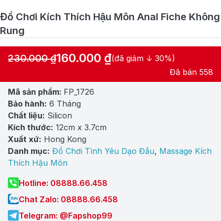
Đồ Chơi Kích Thích Hậu Môn Anal Fiche Không
Rung
160.000
₫
230.000
₫
(đã giảm ↓ 30%)
Giá
Giá
Đã bán 558
gốc
hiện
Mã sản phẩm:
FP_1726
là:
tại
Bảo hành:
6 Tháng
230.000 ₫.
là:
Chất liệu:
Silicon
160.000 ₫.
Kích thước:
12cm x 3.7cm
Xuất xứ:
Hong Kong
Danh mục:
Đồ Chơi Tình Yêu Dạo Đầu
,
Massage Kích
Thích Hậu Môn
Hotline: 08888.66.458
Chat Zalo: 08888.66.458
Telegram: @Fapshop99