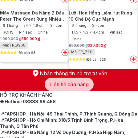
Đã bán 103
Đã bán 164
là:
tại
là:
tại
5
out of 5
5
out of 5
400.000 ₫.
là:
1.000.000 ₫.
là:
Máy Massage Đa Năng 2 Đầu
Lưỡi Hoa Hồng Liếm Hút Rung
250.000 ₫.
720.000 ₫.
Peter The Great Rung Nhiều
10 Chế Độ Cực Mạnh
Chế Độ
6 Tháng
24 x 4,9 cm
Silicon
6 Tháng
Silicon
ROHS
Pin sạc
China
17.5 x 4.3 x 4.4cm
Pin sạc
1.090.000
₫
850.000
₫
China
Giá
Giá
Mã: FP_8968
850.000
₫
630.000
₫
gốc
hiện
Giá
Giá
Mã: FP_7211
Đã bán 63
là:
tại
gốc
hiện
5
out of 5
1.090.000 ₫.
là:
Đã bán 325
là:
tại
5
out of 5
850.000 ₫.
850.000 ₫.
là:
630.000 ₫.
Nhận thông tin hỗ trợ tư vấn
Liên hệ cửa hàng
HỖ TRỢ KHÁCH HÀNG
☎️ Hotline: 08888.66.458
📍FAPSHOP - Hà Nội: 49 Thái Thịnh, P.Thịnh Quang, Q.Đống Đa
📍FAPSHOP - Hồ Chí Minh: 318/5 Trịnh Đình Trọng, P.Hòa
Thạnh, Q.Tân Phú
📍FAPSHOP - Đà Nẵng: 12 Võ Duy Dương, P.Hòa Hiệp Nam,