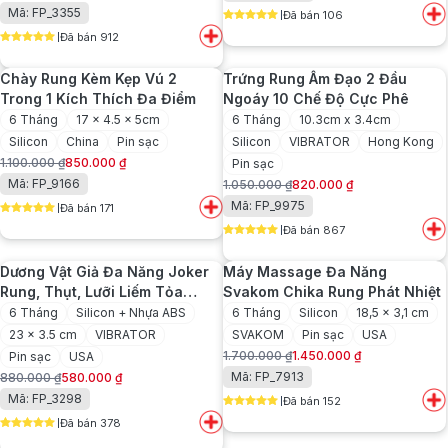
Giá
Giá
Mã: FP_3355
Đã bán 106
là:
tại
gốc
hiện
5
out of 5
1.550.000 ₫.
là:
Đã bán 912
là:
tại
5
out of 5
1.300.000 ₫.
750.000 ₫.
là:
Chày Rung Kèm Kẹp Vú 2
Trứng Rung Âm Đạo 2 Đầu
530.000 ₫.
Trong 1 Kích Thích Đa Điểm
Ngoáy 10 Chế Độ Cực Phê
6 Tháng
17 x 4.5 x 5cm
6 Tháng
10.3cm x 3.4cm
Silicon
China
Pin sạc
Silicon
VIBRATOR
Hong Kong
1.100.000
₫
850.000
₫
Pin sạc
Giá
Giá
Mã: FP_9166
1.050.000
₫
820.000
₫
gốc
hiện
Giá
Giá
Mã: FP_9975
Đã bán 171
là:
tại
gốc
hiện
5
out of 5
1.100.000 ₫.
là:
Đã bán 867
là:
tại
5
out of 5
850.000 ₫.
1.050.000 ₫.
là:
Dương Vật Giả Đa Năng Joker
Máy Massage Đa Năng
820.000 ₫.
Rung, Thụt, Lưỡi Liếm Tỏa
Svakom Chika Rung Phát Nhiệt
Nhiệt
6 Tháng
Silicon + Nhựa ABS
6 Tháng
Silicon
18,5 x 3,1 cm
23 x 3.5 cm
VIBRATOR
SVAKOM
Pin sạc
USA
1.700.000
₫
1.450.000
₫
Pin sạc
USA
Giá
Giá
Mã: FP_7913
880.000
₫
580.000
₫
gốc
hiện
Giá
Giá
Mã: FP_3298
Đã bán 152
là:
tại
gốc
hiện
5
out of 5
1.700.000 ₫.
là:
Đã bán 378
là:
tại
5
out of 5
1.450.000 ₫.
880.000 ₫.
là: