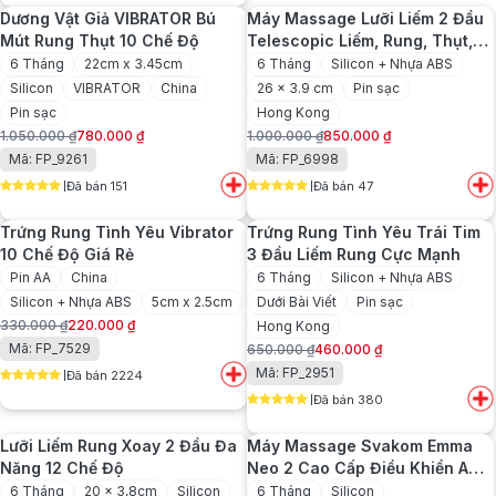
Dương Vật Giả VIBRATOR Bú
Máy Massage Lưỡi Liếm 2 Đầu
580.000 ₫.
Mút Rung Thụt 10 Chế Độ
Telescopic Liếm, Rung, Thụt,
Tỏa Nhiệt Pin Sạc
6 Tháng
22cm x 3.45cm
6 Tháng
Silicon + Nhựa ABS
Silicon
VIBRATOR
China
26 x 3.9 cm
Pin sạc
Pin sạc
Hong Kong
1.050.000
₫
780.000
₫
1.000.000
₫
850.000
₫
Giá
Giá
Giá
Giá
Mã: FP_9261
Mã: FP_6998
gốc
hiện
gốc
hiện
Đã bán 151
Đã bán 47
là:
tại
là:
tại
5
out of 5
5
out of 5
1.050.000 ₫.
là:
1.000.000 ₫.
là:
Trứng Rung Tình Yêu Vibrator
Trứng Rung Tình Yêu Trái Tim
780.000 ₫.
850.000 ₫.
10 Chế Độ Giá Rẻ
3 Đầu Liếm Rung Cực Mạnh
Pin AA
China
6 Tháng
Silicon + Nhựa ABS
Silicon + Nhựa ABS
5cm x 2.5cm
Dưới Bài Viết
Pin sạc
330.000
₫
220.000
₫
Hong Kong
Giá
Giá
Mã: FP_7529
650.000
₫
460.000
₫
gốc
hiện
Giá
Giá
Mã: FP_2951
Đã bán 2224
là:
tại
gốc
hiện
5
out of 5
330.000 ₫.
là:
Đã bán 380
là:
tại
5
out of 5
220.000 ₫.
650.000 ₫.
là:
Lưỡi Liếm Rung Xoay 2 Đầu Đa
Máy Massage Svakom Emma
460.000 ₫.
Năng 12 Chế Độ
Neo 2 Cao Cấp Điều Khiển App
Nhập Khẩu USA
6 Tháng
20 x 3,8cm
Silicon
6 Tháng
Silicon