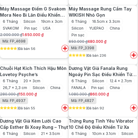
5
out of 5
5
out of 5
550.000 ₫.
là:
2.300.000 ₫.
là:
Máy Massage Điểm G Svakom
Máy Massage Rung Cầm Tay
350.000 ₫.
1.850.000 ₫.
Mora Neo Bi Lăn Điều Khiển
WIKISH Nhỏ Gọn
Qua App
6 Tháng
Silicon
19cm x 3cm
6 Tháng
16.5cm x 3.3cm
SVAKOM
Pin sạc
USA
Silicon
YUEPAO
China
2.000.000
₫
1.650.000
₫
Pin sạc
Giá
Giá
Mã: FP_4698
650.000
₫
480.000
₫
gốc
hiện
Giá
Giá
Mã: FP_3398
Đã bán 56
là:
tại
gốc
hiện
5
out of 5
2.000.000 ₫.
là:
Đã bán 236
là:
tại
5
out of 5
1.650.000 ₫.
650.000 ₫.
là:
Chuỗi Hạt Kích Thích Hậu Môn
Dương Vật Giả Fanala Rung
480.000 ₫.
Lovetoy Psyche’s
Ngoáy Pin Sạc Điều Khiển Từ
Xa
6 Tháng
20 x 3cm
6 Tháng
Silicon
12.4 x 2.7cm
26,7 x 2,3 cm
Silicon
China
FANALA
Pin sạc
China
280.000
₫
150.000
₫
1.080.000
₫
860.000
₫
Giá
Giá
Giá
Giá
Mã: FP_4937
Mã: FP_4827
gốc
hiện
gốc
hiện
Đã bán 55
Đã bán 92
là:
tại
là:
tại
5
out of 5
5
out of 5
280.000 ₫.
là:
1.080.000 ₫.
là:
Dương Vật Giả Kèm Lưỡi Cao
Trứng Rung Tình Yêu Vibrator
150.000 ₫.
860.000 ₫.
Cấp Esther Bi Xoay Rung – Thụt
10 Chế Độ Điều Khiển Từ Xa
6 Tháng
Silicon
21 x 3.5cm
6 Tháng
10cm x 3.1cm
Silicon