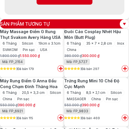
SẢN PHẨM TƯƠNG TỰ
Máy Massage Điểm G Rung
Đuôi Cáo Cosplay Nhét Hậu
Thụt Svakom Avery Hàng USA
Môn (Butt Plug)
6 Tháng
Silicon
19cm x 3.1cm
6 Tháng
35 x 7 x 2,8 cm
Inox
SVAKOM
Pin sạc
USA
China
1.800.000
₫
1.550.000
₫
380.000
₫
300.000
₫
Giá
Giá
Giá
Giá
Mã: FP_2154
Mã: FP_5727
gốc
hiện
gốc
hiện
Đã bán 179
Đã bán 297
là:
tại
là:
tại
5
out of 5
5
out of 5
1.800.000 ₫.
là:
380.000 ₫.
là:
Máy Rung Điểm G Anna Đầu
Trứng Rung Mini 10 Chế Độ
1.550.000 ₫.
300.000 ₫.
Cong Chạm Đỉnh Thăng Hoa
Cực Mạnh
6 Tháng
20,5 x 3,3 cm
Silicon
6 Tháng
8,5 x 2,1 cm
Silicon
China
Pin sạc
MASSAGER
China
Pin sạc
550.000
₫
390.000
₫
550.000
₫
390.000
₫
Giá
Giá
Giá
Giá
Mã: FP_6921
Mã: FP_9833
gốc
hiện
gốc
hiện
Đã bán 115
Đã bán 469
là:
tại
là:
tại
5
out of 5
5
out of 5
550.000 ₫.
là:
550.000 ₫.
là: