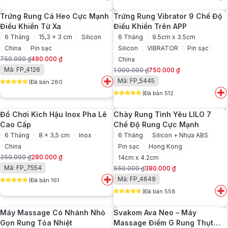
5
out of 5
5
out of 5
350.000 ₫.
là:
680.000 ₫.
là:
Trứng Rung Cá Heo Cực Mạnh
Trứng Rung Vibrator 9 Chế Độ
250.000 ₫.
480.000 ₫.
Điều Khiển Từ Xa
Điều Khiển Trên APP
6 Tháng
15,3 x 3 cm
Silicon
6 Tháng
9.5cm x 3.5cm
China
Pin sạc
Silicon
VIBRATOR
Pin sạc
750.000
₫
490.000
₫
China
Giá
Giá
Mã: FP_4126
1.000.000
₫
750.000
₫
gốc
hiện
Giá
Giá
Mã: FP_5445
Đã bán 280
là:
tại
gốc
hiện
5
out of 5
750.000 ₫.
là:
Đã bán 512
là:
tại
5
out of 5
490.000 ₫.
1.000.000 ₫.
là:
Đồ Chơi Kích Hậu Inox Pha Lê
Chày Rung Tình Yêu LILO 7
750.000 ₫.
Cao Cấp
Chế Độ Rung Cực Mạnh
6 Tháng
8 x 3,5 cm
Inox
6 Tháng
Silicon + Nhựa ABS
China
Pin sạc
Hong Kong
350.000
₫
280.000
₫
14cm x 4.2cm
Giá
Giá
Mã: FP_7554
550.000
₫
380.000
₫
gốc
hiện
Giá
Giá
Mã: FP_4649
Đã bán 161
là:
tại
gốc
hiện
5
out of 5
350.000 ₫.
là:
Đã bán 558
là:
tại
5
out of 5
280.000 ₫.
550.000 ₫.
là:
Máy Massage Có Nhánh Nhỏ
Svakom Ava Neo – Máy
380.000 ₫.
Gọn Rung Tỏa Nhiệt
Massage Điểm G Rung Thụt