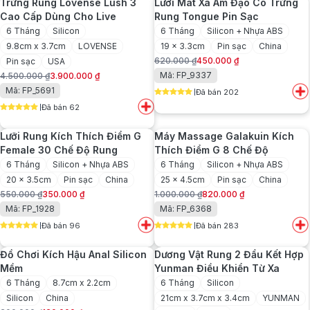
Trứng Rung Lovense Lush 3
Lưỡi Mát Xa Âm Đạo Có Trứng
390.000 ₫.
390.000 ₫.
Cao Cấp Dùng Cho Live
Rung Tongue Pin Sạc
6 Tháng
Silicon
6 Tháng
Silicon + Nhựa ABS
9.8cm x 3.7cm
LOVENSE
19 x 3.3cm
Pin sạc
China
620.000
₫
450.000
₫
Pin sạc
USA
Giá
Giá
Mã: FP_9337
4.500.000
₫
3.900.000
₫
gốc
hiện
Giá
Giá
Mã: FP_5691
Đã bán 202
là:
tại
gốc
hiện
5
out of 5
620.000 ₫.
là:
Đã bán 62
là:
tại
5
out of 5
450.000 ₫.
4.500.000 ₫.
là:
Lưỡi Rung Kích Thích Điểm G
Máy Massage Galakuin Kích
3.900.000 ₫.
Female 30 Chế Độ Rung
Thích Điểm G 8 Chế Độ
6 Tháng
Silicon + Nhựa ABS
6 Tháng
Silicon + Nhựa ABS
20 x 3.5cm
Pin sạc
China
25 x 4.5cm
Pin sạc
China
550.000
₫
350.000
₫
1.000.000
₫
820.000
₫
Giá
Giá
Giá
Giá
Mã: FP_1928
Mã: FP_6368
gốc
hiện
gốc
hiện
Đã bán 96
Đã bán 283
là:
tại
là:
tại
5
out of 5
5
out of 5
550.000 ₫.
là:
1.000.000 ₫.
là:
Đồ Chơi Kích Hậu Anal Silicon
Dương Vật Rung 2 Đầu Kết Hợp
350.000 ₫.
820.000 ₫.
Mềm
Yunman Điều Khiển Từ Xa
6 Tháng
8.7cm x 2.2cm
6 Tháng
Silicon
Silicon
China
21cm x 3.7cm x 3.4cm
YUNMAN