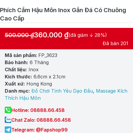
Phích Cắm Hậu Môn Inox Gắn Đá Có Chuông
Cao Cấp
360.000
₫
500.000
₫
(đã giảm ↓ 28%)
Giá
Giá
Đã bán 201
gốc
hiện
Mã sản phẩm:
FP_3623
là:
tại
Bảo hành:
6 Tháng
500.000 ₫.
là:
Chất liệu:
Inox
360.000 ₫.
Kích thước:
6.6cm x 2.1cm
Xuất xứ:
Hong Kong
Danh mục:
Đồ Chơi Tình Yêu Dạo Đầu
,
Massage Kích
Thích Hậu Môn
Hotline: 08888.66.458
Chat Zalo: 08888.66.458
Telegram: @Fapshop99