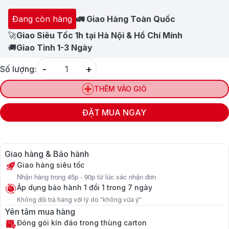
Đang còn hàng
🚛 Giao Hàng Toàn Quốc
🚀
Giao Siêu Tốc 1h tại Hà Nội & Hồ Chí Mính
🚚
Giao Tỉnh 1-3 Ngày
-
+
Số lượng:
Quantity
THÊM VÀO GIỎ
ĐẶT MUA NGAY
Giao hàng & Bảo hành
Giao hàng siêu tốc
Nhận hàng trong 45p - 90p từ lúc xác nhận đơn
Áp dụng bảo hành 1 đổi 1 trong 7 ngày
Không đổi trả hàng với lý do "không vừa ý"
Yên tâm mua hàng
Đóng gói kín đáo trong thùng carton