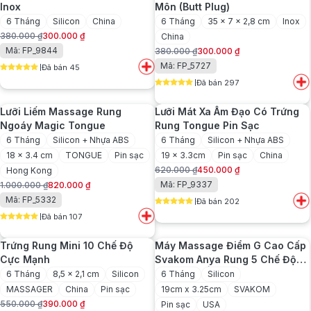
Inox
Môn (Butt Plug)
6 Tháng
Silicon
China
6 Tháng
35 x 7 x 2,8 cm
Inox
380.000
₫
300.000
₫
China
Giá
Giá
Mã: FP_9844
380.000
₫
300.000
₫
gốc
hiện
Giá
Giá
Mã: FP_5727
Đã bán 45
là:
tại
gốc
hiện
5
out of 5
380.000 ₫.
là:
Đã bán 297
là:
tại
5
out of 5
300.000 ₫.
380.000 ₫.
là:
Lưỡi Liếm Massage Rung
Lưỡi Mát Xa Âm Đạo Có Trứng
300.000 ₫.
Ngoáy Magic Tongue
Rung Tongue Pin Sạc
6 Tháng
Silicon + Nhựa ABS
6 Tháng
Silicon + Nhựa ABS
18 x 3.4 cm
TONGUE
Pin sạc
19 x 3.3cm
Pin sạc
China
620.000
₫
450.000
₫
Hong Kong
Giá
Giá
Mã: FP_9337
1.000.000
₫
820.000
₫
gốc
hiện
Giá
Giá
Mã: FP_5332
Đã bán 202
là:
tại
gốc
hiện
5
out of 5
620.000 ₫.
là:
Đã bán 107
là:
tại
5
out of 5
450.000 ₫.
1.000.000 ₫.
là:
Trứng Rung Mini 10 Chế Độ
Máy Massage Điểm G Cao Cấp
820.000 ₫.
Cực Mạnh
Svakom Anya Rung 5 Chế Độ
Kèm Sưởi Ấm
6 Tháng
8,5 x 2,1 cm
Silicon
6 Tháng
Silicon
MASSAGER
China
Pin sạc
19cm x 3.25cm
SVAKOM
550.000
₫
390.000
₫
Pin sạc
USA
Giá
Giá