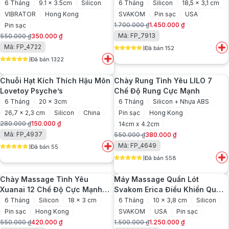
6 Tháng
9.1 x 3.5cm
Silicon
6 Tháng
Silicon
18,5 x 3,1 cm
VIBRATOR
Hong Kong
SVAKOM
Pin sạc
USA
1.700.000
₫
1.450.000
₫
Pin sạc
Giá
Giá
Mã: FP_7913
550.000
₫
350.000
₫
gốc
hiện
Giá
Giá
Mã: FP_4722
Đã bán 152
là:
tại
gốc
hiện
5
out of 5
1.700.000 ₫.
là:
Đã bán 1322
là:
tại
5
out of 5
1.450.000 ₫.
550.000 ₫.
là:
Chuỗi Hạt Kích Thích Hậu Môn
Chày Rung Tình Yêu LILO 7
350.000 ₫.
Lovetoy Psyche’s
Chế Độ Rung Cực Mạnh
6 Tháng
20 x 3cm
6 Tháng
Silicon + Nhựa ABS
26,7 x 2,3 cm
Silicon
China
Pin sạc
Hong Kong
280.000
₫
150.000
₫
14cm x 4.2cm
Giá
Giá
Mã: FP_4937
550.000
₫
380.000
₫
gốc
hiện
Giá
Giá
Mã: FP_4649
Đã bán 55
là:
tại
gốc
hiện
5
out of 5
280.000 ₫.
là:
Đã bán 558
là:
tại
5
out of 5
150.000 ₫.
550.000 ₫.
là:
Chày Massage Tình Yêu
Máy Massage Quần Lót
380.000 ₫.
Xuanai 12 Chế Độ Cực Mạnh
Svakom Erica Điều Khiển Qua
Mẽ
App
6 Tháng
Silicon
18 x 3 cm
6 Tháng
10 x 3,8 cm
Silicon
Pin sạc
Hong Kong
SVAKOM
USA
Pin sạc
550.000
₫
420.000
₫
1.500.000
₫
1.250.000
₫
Giá
Giá
Giá
Giá