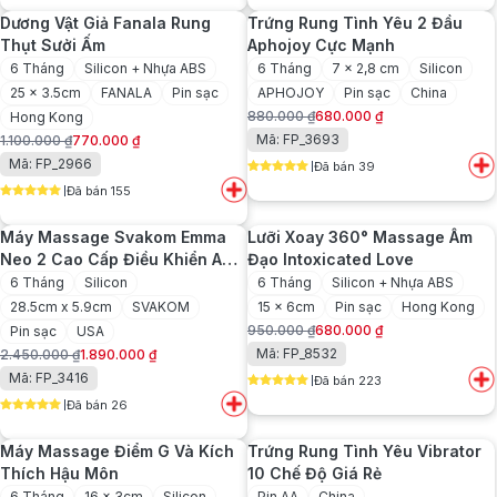
380.000 ₫.
là:
680.000 ₫.
là:
Dương Vật Giả Fanala Rung
Trứng Rung Tình Yêu 2 Đầu
280.000 ₫.
550.000 ₫.
Thụt Sưởi Ấm
Aphojoy Cực Mạnh
6 Tháng
Silicon + Nhựa ABS
6 Tháng
7 x 2,8 cm
Silicon
25 x 3.5cm
FANALA
Pin sạc
APHOJOY
Pin sạc
China
880.000
₫
680.000
₫
Hong Kong
Giá
Giá
Mã: FP_3693
1.100.000
₫
770.000
₫
gốc
hiện
Giá
Giá
Mã: FP_2966
Đã bán 39
là:
tại
gốc
hiện
5
out of 5
880.000 ₫.
là:
Đã bán 155
là:
tại
5
out of 5
680.000 ₫.
1.100.000 ₫.
là:
Máy Massage Svakom Emma
Lưỡi Xoay 360° Massage Âm
770.000 ₫.
Neo 2 Cao Cấp Điều Khiển App
Đạo Intoxicated Love
Nhập Khẩu USA
6 Tháng
Silicon
6 Tháng
Silicon + Nhựa ABS
28.5cm x 5.9cm
SVAKOM
15 x 6cm
Pin sạc
Hong Kong
950.000
₫
680.000
₫
Pin sạc
USA
Giá
Giá
Mã: FP_8532
2.450.000
₫
1.890.000
₫
gốc
hiện
Giá
Giá
Mã: FP_3416
Đã bán 223
là:
tại
gốc
hiện
5
out of 5
950.000 ₫.
là:
Đã bán 26
là:
tại
5
out of 5
680.000 ₫.
2.450.000 ₫.
là:
Máy Massage Điểm G Và Kích
Trứng Rung Tình Yêu Vibrator
1.890.000 ₫.
Thích Hậu Môn
10 Chế Độ Giá Rẻ
6 Tháng
16 x 3cm
Silicon
Pin AA
China