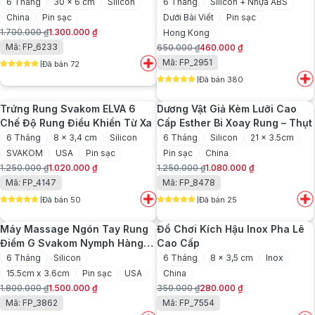
6 Tháng
30 x 6 cm
Silicon
6 Tháng
Silicon + Nhựa ABS
China
Pin sạc
Dưới Bài Viết
Pin sạc
1.700.000
₫
1.300.000
₫
Hong Kong
Giá
Giá
Mã: FP_6233
650.000
₫
460.000
₫
gốc
hiện
Giá
Giá
Mã: FP_2951
Đã bán 72
là:
tại
gốc
hiện
5
out of 5
1.700.000 ₫.
là:
Đã bán 380
là:
tại
5
out of 5
1.300.000 ₫.
650.000 ₫.
là:
Trứng Rung Svakom ELVA 6
Dương Vật Giả Kèm Lưỡi Cao
460.000 ₫.
Chế Độ Rung Điều Khiển Từ Xa
Cấp Esther Bi Xoay Rung – Thụt
6 Tháng
8 x 3,4 cm
Silicon
6 Tháng
Silicon
21 x 3.5cm
SVAKOM
USA
Pin sạc
Pin sạc
China
1.250.000
₫
1.020.000
₫
1.250.000
₫
1.080.000
₫
Giá
Giá
Giá
Giá
Mã: FP_4147
Mã: FP_8478
gốc
hiện
gốc
hiện
Đã bán 50
Đã bán 25
là:
tại
là:
tại
5
out of 5
5
out of 5
1.250.000 ₫.
là:
1.250.000 ₫.
là:
Máy Massage Ngón Tay Rung
Đồ Chơi Kích Hậu Inox Pha Lê
1.020.000 ₫.
1.080.000 ₫.
Điểm G Svakom Nymph Hàng
Cao Cấp
USA
6 Tháng
Silicon
6 Tháng
8 x 3,5 cm
Inox
15.5cm x 3.6cm
Pin sạc
USA
China
1.800.000
₫
1.500.000
₫
350.000
₫
280.000
₫
Giá
Giá
Giá
Giá
Mã: FP_3862
Mã: FP_7554
gốc
hiện
gốc
hiện