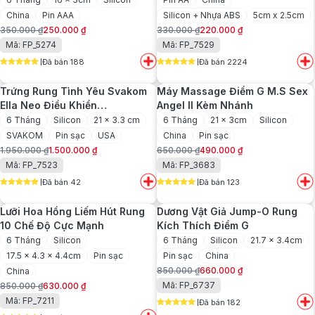
China
Pin AAA
Silicon + Nhựa ABS
5cm x 2.5cm
350.000
₫
250.000
₫
330.000
₫
220.000
₫
Giá
Giá
Giá
Giá
Mã: FP_5274
Mã: FP_7529
gốc
hiện
gốc
hiện
Đã bán 188
Đã bán 2224
là:
tại
là:
tại
5
out of 5
5
out of 5
350.000 ₫.
là:
330.000 ₫.
là:
Trứng Rung Tình Yêu Svakom
Máy Massage Điểm G M.S Sex
250.000 ₫.
220.000 ₫.
Ella Neo Điều Khiển
Angel II Kèm Nhánh
Smartphone
6 Tháng
Silicon
21 x 3.3 cm
6 Tháng
21 x 3cm
Silicon
SVAKOM
Pin sạc
USA
China
Pin sạc
1.950.000
₫
1.500.000
₫
650.000
₫
490.000
₫
Giá
Giá
Giá
Giá
Mã: FP_7523
Mã: FP_3683
gốc
hiện
gốc
hiện
Đã bán 42
Đã bán 123
là:
tại
là:
tại
5
out of 5
5
out of 5
1.950.000 ₫.
là:
650.000 ₫.
là:
Lưỡi Hoa Hồng Liếm Hút Rung
Dương Vật Giả Jump-O Rung
1.500.000 ₫.
490.000 ₫.
10 Chế Độ Cực Mạnh
Kích Thích Điểm G
6 Tháng
Silicon
6 Tháng
Silicon
21.7 x 3.4cm
17.5 x 4.3 x 4.4cm
Pin sạc
Pin sạc
China
850.000
₫
660.000
₫
China
Giá
Giá
Mã: FP_6737
850.000
₫
630.000
₫
gốc
hiện
Giá
Giá
Mã: FP_7211
Đã bán 182
là:
tại
gốc
hiện
5
out of 5