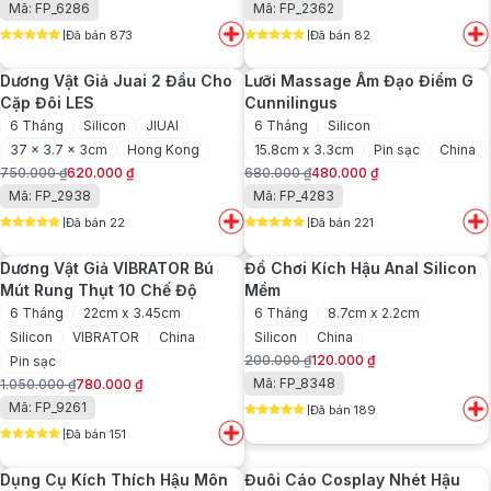
Mã: FP_6286
Mã: FP_2362
gốc
hiện
gốc
hiện
Đã bán 873
Đã bán 82
là:
tại
là:
tại
5
out of 5
5
out of 5
550.000 ₫.
là:
1.500.000 ₫.
là:
Dương Vật Giả Juai 2 Đầu Cho
Lưỡi Massage Âm Đạo Điểm G
420.000 ₫.
1.250.000 ₫.
Cặp Đôi LES
Cunnilingus
6 Tháng
Silicon
JIUAI
6 Tháng
Silicon
37 x 3.7 x 3cm
Hong Kong
15.8cm x 3.3cm
Pin sạc
China
750.000
₫
620.000
₫
680.000
₫
480.000
₫
Giá
Giá
Giá
Giá
Mã: FP_2938
Mã: FP_4283
gốc
hiện
gốc
hiện
Đã bán 22
Đã bán 221
là:
tại
là:
tại
5
out of 5
5
out of 5
750.000 ₫.
là:
680.000 ₫.
là:
Dương Vật Giả VIBRATOR Bú
Đồ Chơi Kích Hậu Anal Silicon
620.000 ₫.
480.000 ₫.
Mút Rung Thụt 10 Chế Độ
Mềm
6 Tháng
22cm x 3.45cm
6 Tháng
8.7cm x 2.2cm
Silicon
VIBRATOR
China
Silicon
China
200.000
₫
120.000
₫
Pin sạc
Giá
Giá
Mã: FP_8348
1.050.000
₫
780.000
₫
gốc
hiện
Giá
Giá
Mã: FP_9261
Đã bán 189
là:
tại
gốc
hiện
5
out of 5
200.000 ₫.
là:
Đã bán 151
là:
tại
5
out of 5
120.000 ₫.
1.050.000 ₫.
là:
Dụng Cụ Kích Thích Hậu Môn
Đuôi Cáo Cosplay Nhét Hậu
780.000 ₫.