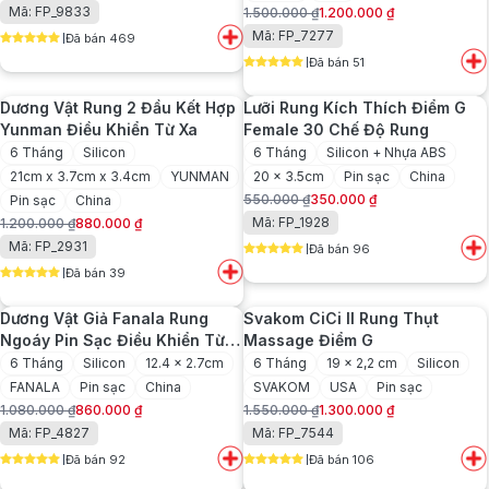
Mã: FP_9833
1.500.000
₫
1.200.000
₫
gốc
hiện
Giá
Giá
Mã: FP_7277
Đã bán 469
là:
tại
gốc
hiện
5
out of 5
550.000 ₫.
là:
Đã bán 51
là:
tại
5
out of 5
390.000 ₫.
1.500.000 ₫.
là:
Dương Vật Rung 2 Đầu Kết Hợp
Lưỡi Rung Kích Thích Điểm G
1.200.000 ₫.
Yunman Điều Khiển Từ Xa
Female 30 Chế Độ Rung
6 Tháng
Silicon
6 Tháng
Silicon + Nhựa ABS
21cm x 3.7cm x 3.4cm
YUNMAN
20 x 3.5cm
Pin sạc
China
550.000
₫
350.000
₫
Pin sạc
China
Giá
Giá
Mã: FP_1928
1.200.000
₫
880.000
₫
gốc
hiện
Giá
Giá
Mã: FP_2931
Đã bán 96
là:
tại
gốc
hiện
5
out of 5
550.000 ₫.
là:
Đã bán 39
là:
tại
5
out of 5
350.000 ₫.
1.200.000 ₫.
là:
Dương Vật Giả Fanala Rung
Svakom CiCi II Rung Thụt
880.000 ₫.
Ngoáy Pin Sạc Điều Khiển Từ
Massage Điểm G
Xa
6 Tháng
Silicon
12.4 x 2.7cm
6 Tháng
19 x 2,2 cm
Silicon
FANALA
Pin sạc
China
SVAKOM
USA
Pin sạc
1.080.000
₫
860.000
₫
1.550.000
₫
1.300.000
₫
Giá
Giá
Giá
Giá
Mã: FP_4827
Mã: FP_7544
gốc
hiện
gốc
hiện
Đã bán 92
Đã bán 106
là:
tại
là:
tại
5
out of 5
5
out of 5
1.080.000 ₫.
là:
1.550.000 ₫.
là: