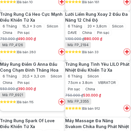
Đã bán 10
Đã bán 161
là:
tại
là:
tại
5
out of 5
5
out of 5
1.800.000 ₫.
là:
350.000 ₫.
là:
Trứng Rung Cá Heo Cực Mạnh
Lưỡi Liếm Rung Xoay 2 Đầu Đa
1.500.000 ₫.
280.000 ₫.
Điều Khiển Từ Xa
Năng 12 Chế Độ
6 Tháng
15,3 x 3 cm
Silicon
6 Tháng
20 x 3,8cm
Silicon
China
Pin sạc
DAVE
China
Pin sạc
750.000
₫
490.000
₫
1.100.000
₫
880.000
₫
Giá
Giá
Giá
Giá
Mã: FP_4126
Mã: FP_2194
gốc
hiện
gốc
hiện
Đã bán 280
Đã bán 33
là:
tại
là:
tại
5
out of 5
5
out of 5
750.000 ₫.
là:
1.100.000 ₫.
là:
Máy Rung Điểm G Anna Đầu
Trứng Rung Tình Yêu LILO Phát
490.000 ₫.
880.000 ₫.
Cong Chạm Đỉnh Thăng Hoa
Nhiệt Điều Khiển Từ Xa
6 Tháng
20,5 x 3,3 cm
Silicon
6 Tháng
Silicon
China
Pin sạc
7.5cm x 3.8cm
VIBRATOR
550.000
₫
390.000
₫
Pin sạc
China
Giá
Giá
Mã: FP_6921
750.000
₫
530.000
₫
gốc
hiện
Giá
Giá
Mã: FP_3355
Đã bán 115
là:
tại
gốc
hiện
5
out of 5
550.000 ₫.
là:
Đã bán 912
là:
tại
5
out of 5
390.000 ₫.
750.000 ₫.
là:
Trứng Rung Spark Of Love
Máy Massage Đa Năng
530.000 ₫.
Điều Khiển Từ Xa
Svakom Chika Rung Phát Nhiệt