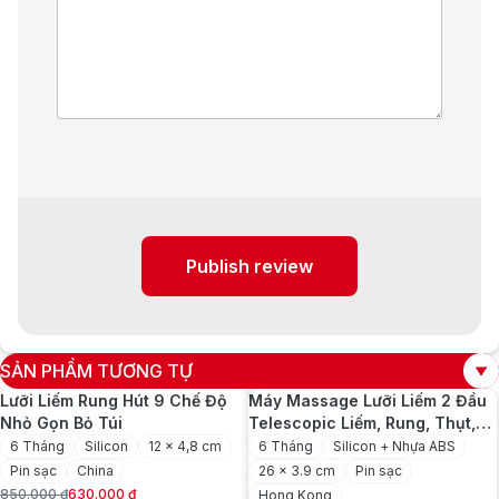
Publish review
SẢN PHẨM TƯƠNG TỰ
Lưỡi Liếm Rung Hút 9 Chế Độ
Máy Massage Lưỡi Liếm 2 Đầu
Nhỏ Gọn Bỏ Túi
Telescopic Liếm, Rung, Thụt,
Tỏa Nhiệt Pin Sạc
6 Tháng
Silicon
12 x 4,8 cm
6 Tháng
Silicon + Nhựa ABS
Pin sạc
China
26 x 3.9 cm
Pin sạc
850.000
₫
630.000
₫
Hong Kong