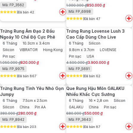
Giá
Giá
Mã: FP_3562
1.000.000
₫
850.000
₫
gốc
hiện
Giá
Giá
Mã: FP_6998
Đã bán 42
là:
tại
gốc
hiện
5
out of 5
850.000 ₫.
là:
Đã bán 47
là:
tại
5
out of 5
630.000 ₫.
1.000.000 ₫.
là:
Trứng Rung Âm Đạo 2 Đầu
Trứng Rung Lovense Lush 3
850.000 ₫.
Ngoáy 10 Chế Độ Cực Phê
Cao Cấp Dùng Cho Live
6 Tháng
10.3cm x 3.4cm
6 Tháng
Silicon
Silicon
VIBRATOR
Hong Kong
9.8cm x 3.7cm
LOVENSE
Pin sạc
Pin sạc
USA
1.050.000
₫
820.000
₫
4.500.000
₫
3.900.000
₫
Giá
Giá
Giá
Giá
Mã: FP_9975
Mã: FP_5691
gốc
hiện
gốc
hiện
Đã bán 867
Đã bán 62
là:
tại
là:
tại
5
out of 5
5
out of 5
1.050.000 ₫.
là:
4.500.000 ₫.
là:
Trứng Rung Tình Yêu Nhỏ Gọn
Que Rung Hậu Môn GALAKU
820.000 ₫.
3.900.000 ₫.
Jumpy
Nhiều Khấc Cực Sướng
6 Tháng
7.5cm x 2.5cm
6 Tháng
16 x 2,8 cm
Silicon
Silicon
China
Pin AA
GALAKU
China
Pin sạc
380.000
₫
280.000
₫
680.000
₫
550.000
₫
Giá
Giá
Giá
Giá
Mã: FP_8942
Mã: FP_3643
gốc
hiện
gốc
hiện
Đã bán 203
Đã bán 87
là:
tại
là:
tại
5
out of 5
5
out of 5