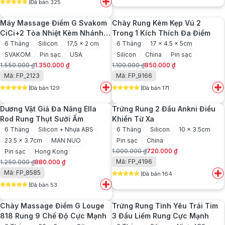
850.000 ₫.
là:
Đã bán 325
là:
tại
5
out of 5
660.000 ₫.
850.000 ₫.
là:
Máy Massage Điểm G Svakom
Chày Rung Kèm Kẹp Vú 2
630.000 ₫.
CiCi+2 Tỏa Nhiệt Kèm Nhánh
Trong 1 Kích Thích Đa Điểm
Phụ
6 Tháng
Silicon
17,5 x 2 cm
6 Tháng
17 x 4.5 x 5cm
SVAKOM
Pin sạc
USA
Silicon
China
Pin sạc
1.550.000
₫
1.350.000
₫
1.100.000
₫
850.000
₫
Giá
Giá
Giá
Giá
Mã: FP_2123
Mã: FP_9166
gốc
hiện
gốc
hiện
Đã bán 129
Đã bán 171
là:
tại
là:
tại
5
out of 5
5
out of 5
1.550.000 ₫.
là:
1.100.000 ₫.
là:
Dương Vật Giả Đa Năng Ella
Trứng Rung 2 Đầu Ankni Điều
1.350.000 ₫.
850.000 ₫.
Rod Rung Thụt Sưởi Ấm
Khiển Từ Xa
6 Tháng
Silicon + Nhựa ABS
6 Tháng
Silicon
10 x 3.5cm
23.5 x 3.7cm
MAN NUO
Pin sạc
China
1.000.000
₫
720.000
₫
Pin sạc
Hong Kong
Giá
Giá
Mã: FP_4196
1.250.000
₫
880.000
₫
gốc
hiện
Giá
Giá
Mã: FP_8585
Đã bán 164
là:
tại
gốc
hiện
5
out of 5
1.000.000 ₫.
là:
Đã bán 53
là:
tại
5
out of 5
720.000 ₫.
1.250.000 ₫.
là:
Chày Massage Điểm G Louge
Trứng Rung Tình Yêu Trái Tim
880.000 ₫.
818 Rung 9 Chế Độ Cực Mạnh
3 Đầu Liếm Rung Cực Mạnh