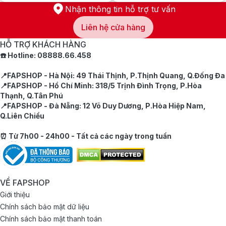
860.000 ₫.
1.300.000 ₫.
Nhận thông tin hỗ trợ tư vấn
Liên hệ cửa hàng
HỖ TRỢ KHÁCH HÀNG
☎️ Hotline: 08888.66.458
📍FAPSHOP - Hà Nội: 49 Thái Thịnh, P.Thịnh Quang, Q.Đống Đa
📍FAPSHOP - Hồ Chí Minh: 318/5 Trịnh Đình Trọng, P.Hòa
Thạnh, Q.Tân Phú
📍FAPSHOP - Đà Nẵng: 12 Võ Duy Dương, P.Hòa Hiệp Nam,
Q.Liên Chiểu
⏰ Từ 7h00 - 24h00 - Tất cả các ngày trong tuần
VỀ FAPSHOP
Giới thiệu
Chính sách bảo mật dữ liệu
Chính sách bảo mật thanh toán