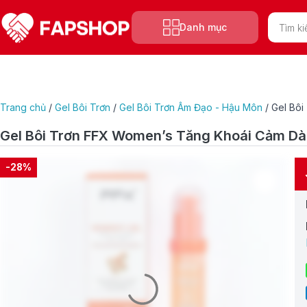
Tìm
Danh mục
kiếm
sản
phẩm
Trang chủ
/
Gel Bôi Trơn
/
Gel Bôi Trơn Âm Đạo - Hậu Môn
/
Gel Bô
Gel Bôi Trơn FFX Women’s Tăng Khoái Cảm D
-28%