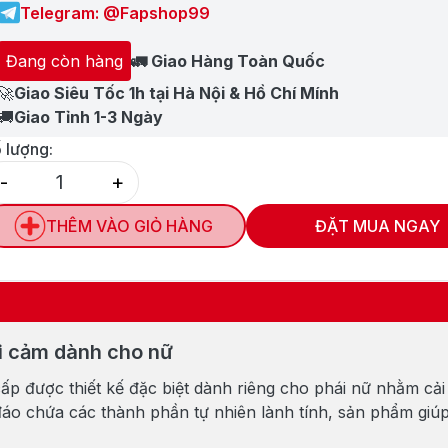
Telegram: @Fapshop99
Đang còn hàng
🚛 Giao Hàng Toàn Quốc
🚀
Giao Siêu Tốc 1h tại Hà Nội & Hồ Chí Mính
🚚
Giao Tỉnh 1-3 Ngày
 lượng:
-
+
Quantity
THÊM VÀO GIỎ HÀNG
ĐẶT MUA NGAY
ái cảm dành cho nữ
p được thiết kế đặc biệt dành riêng cho phái nữ nhằm cải
đáo chứa các thành phần tự nhiên lành tính, sản phẩm giú