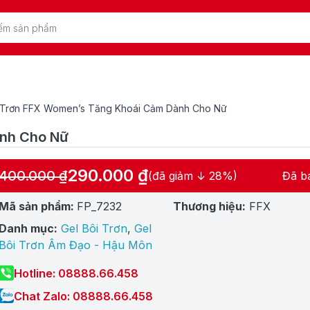
i Trơn FFX Women’s Tăng Khoái Cảm Dành Cho Nữ
ành Cho Nữ
290.000
₫
400.000
₫
(đã giảm ↓ 28%)
Đã b
Giá
Giá
gốc
hiện
Mã sản phẩm:
FP_7232
Thương hiệu:
FFX
là:
tại
Danh mục:
Gel Bôi Trơn
,
Gel
400.000 ₫.
là:
Bôi Trơn Âm Đạo - Hậu Môn
290.000 ₫.
Hotline: 08888.66.458
Chat Zalo: 08888.66.458