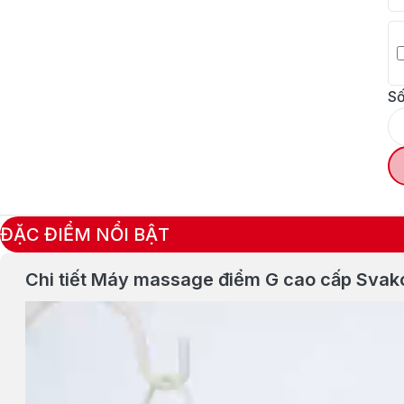
Số
ĐẶC ĐIỂM NỔI BẬT
Chi tiết Máy massage điểm G cao cấp Sva