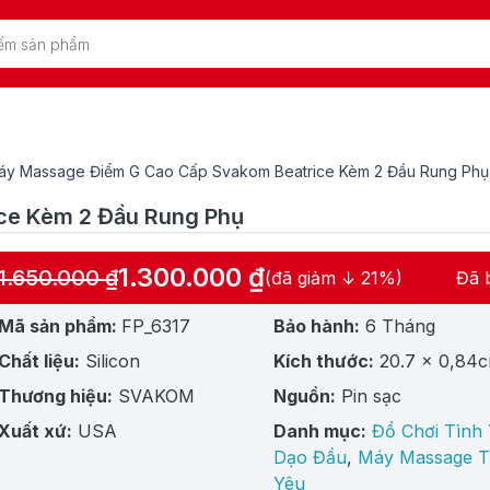
áy Massage Điểm G Cao Cấp Svakom Beatrice Kèm 2 Đầu Rung Phụ
ce Kèm 2 Đầu Rung Phụ
1.300.000
₫
1.650.000
₫
(đã giảm ↓ 21%)
Đã 
Giá
Giá
gốc
hiện
Mã sản phẩm:
FP_6317
Bảo hành:
6 Tháng
là:
tại
Chất liệu:
Silicon
Kích thước:
20.7 x 0,84
1.650.000 ₫.
là:
1.300.000 ₫.
Thương hiệu:
SVAKOM
Nguồn:
Pin sạc
Xuất xứ:
USA
Danh mục:
Đồ Chơi Tình
Dạo Đầu
,
Máy Massage T
Yêu