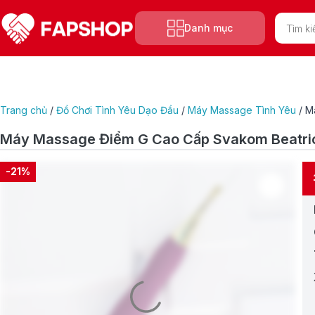
Tìm
Danh mục
kiếm
sản
phẩm
Trang chủ
/
Đồ Chơi Tình Yêu Dạo Đầu
/
Máy Massage Tình Yêu
/
M
Máy Massage Điểm G Cao Cấp Svakom Beatri
-21%