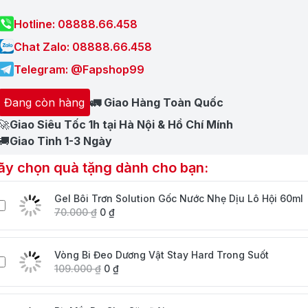
Hotline: 08888.66.458
Chat Zalo: 08888.66.458
Telegram: @Fapshop99
Đang còn hàng
🚛 Giao Hàng Toàn Quốc
🚀
Giao Siêu Tốc 1h tại Hà Nội & Hồ Chí Mính
🚚
Giao Tỉnh 1-3 Ngày
ãy chọn quà tặng dành cho bạn:
Gel Bôi Trơn Solution Gốc Nước Nhẹ Dịu Lô Hội 60ml
70.000
₫
0
₫
Vòng Bi Đeo Dương Vật Stay Hard Trong Suốt
109.000
₫
0
₫