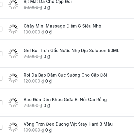
Bịt Mắt Da Cho Cặp Đôi
80.000
₫
0
₫
Chày Mini Massage Điểm G Siêu Nhỏ
130.000
₫
0
₫
Gel Bôi Trơn Gốc Nước Nhẹ Dịu Solution 60ML
70.000
₫
0
₫
Roi Da Bạo Dâm Cực Sướng Cho Cặp Đôi
120.000
₫
0
₫
Bao Đôn Dên Khúc Giữa Bi Nổi Gai Rồng
70.000
₫
0
₫
Vòng Trơn Đeo Dương Vật Stay Hard 3 Màu
109.000
₫
0
₫