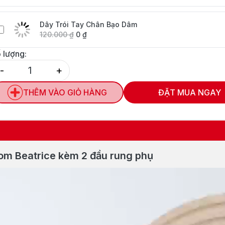
Dây Trói Tay Chân Bạo Dâm
120.000
₫
0
₫
 lượng:
-
+
Quantity
THÊM VÀO GIỎ HÀNG
ĐẶT MUA NGAY
kom Beatrice kèm 2 đầu rung phụ